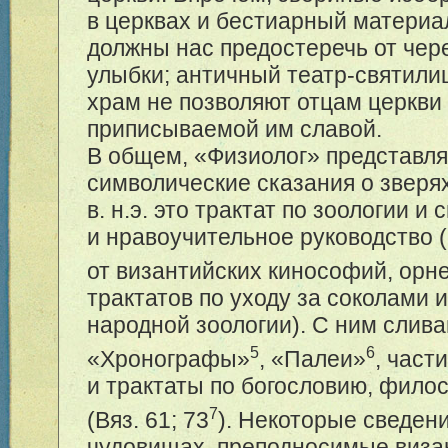
в церквах и бестиарный материа
должны нас предостеречь от чер
улыбки; античный театр-святили
храм не позволяют отцам церкви
приписываемой им славой.
В общем, «Физиолог» представля
символические сказания о зверях 
в. н.э. это трактат по зоологии и
и нравоучительное руководство (
от византийских кинософий, ор
трактатов по уходу за соколами 
народной зоологии). С ним слива
5
6
«Хронографы»
, «Палеи»
, част
и трактаты по богословию, фило
7
(Вяз. 61; 73
). Некоторые сведени
чудовищах, преподносимые виза