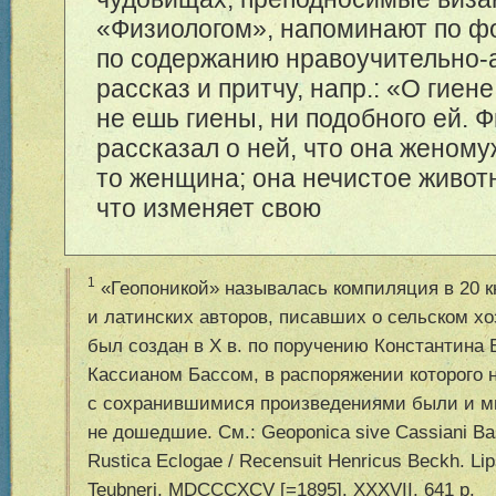
«Физиологом», напоминают по ф
по содержанию нравоучительно-
рассказ и притчу, напр.: «О гиене
не ешь гиены, ни подобного ей. 
рассказал о ней, что она женому
то женщина; она нечистое живот
что изменяет свою
1
«Геопоникой» называлась компиляция в 20 кн
и латинских авторов, писавших о сельском хо
был создан в X в. по поручению Константина 
Кассианом Бассом, в распоряжении которого 
с сохранившимися произведениями были и мн
не дошедшие. См.: Geoponica sive Cassiani Bas
Rustica Eclogae / Recensuit Henricus Beckh. Lip
Teubneri, MDCCCXCV [=1895]. XXXVII, 641 p.