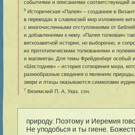
событиями и описаниями соответствующей з
6
Историческая «Палея» – созданное в Визант
в переводах в славянский мир изложение вет
с многочисленными отступлениями от библейс
и добавлениями к нему. «Палея толковая» так
ветхозаветной истории, но выборочно, и сопр
их прототипическими толкованиями и полеми
и магометан. Для темы Фрейденберг особый 
«Шестоднев» – история сотворения мира, кот
разнообразные сведения о явлениях природы,
звери и птицы оказываются символами иудеев,
7
Вяземский П. А. Указ. соч.
природу. Поэтому и Иеремия говор
Не уподобься и ты гиене. Божес