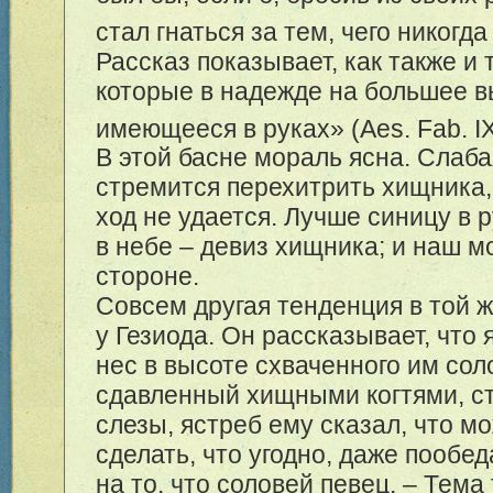
стал гнаться за тем, чего никогда
Рассказ показывает, как также и 
которые в надежде на большее 
имеющееся в руках» (Aes. Fab. I
В этой басне мораль ясна. Слаб
стремится перехитрить хищника,
ход не удается. Лучше синицу в 
в небе – девиз хищника; и наш м
стороне.
Совсем другая тенденция в той 
у Гезиода. Он рассказывает, что 
нес в высоте схваченного им соло
сдавленный хищными когтями, с
слезы, ястреб ему сказал, что м
сделать, что угодно, даже пообед
на то, что соловей певец. – Тема