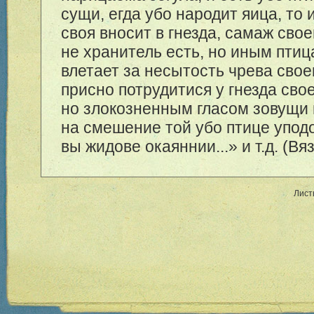
сущи, егда убо народит яица, то 
своя вносит в гнезда, самаж свое
не хранитель есть, но иным птиц
влетает за несытость чрева свое
присно потрудитися у гнезда свое
но злокозненным гласом зовущи 
на смешение той убо птице упод
вы жидове окаяннии...» и т.д. (Вяз
Лист