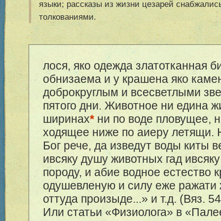
языки; рассказы из жизни цезарей снабжали
толкованиями.
лося, яко одежда златотканная 
обнизаема и у крашена яко кам
доброкруглым и всесветлыми зв
пятого дни. Животное ни едина 
ширинах
*
ни по воде пловущее, н
ходящее ниже по аиеру летящи.
Бог рече, да изведут воды киты 
ивсяку душу животных гад ивсяку
породу, и абие водное естество 
одушевленую и силу еже ражати
оттуда произыде...» и т.д. (Вяз. 54
Или статьи «Физиолога» в «Пале