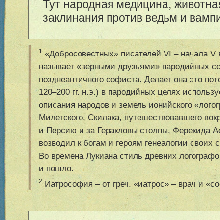
Тут народная медицина, животна
заклинания против ведьм и вамп
1
«Добросовестных» писателей VI – начала V в
называет «верными друзьями» пародийных с
позднеантичного софиста. Делает она это пото
120–200 гг. н.э.) в пародийных целях исполь
описания народов и земель ионийского «логог
Милетского, Скилака, путешествовавшего вок
и Персию и за Геракловы столпы, Ферекида А
возводил к богам и героям генеалогии своих 
Во времена Лукиана стиль древних логографо
и пошло.
2
Иатрософия – от греч. «иатрос» – врач и «c