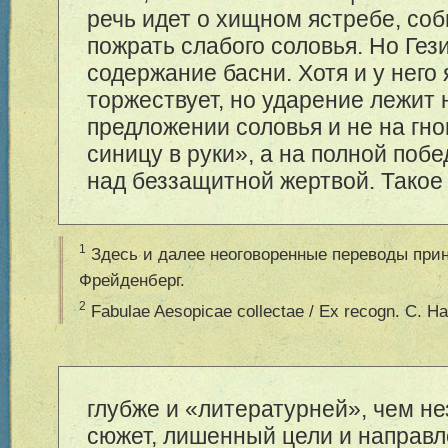
речь идет о хищном ястребе, с
пожрать слабого соловья. Но Гез
содержание басни. Хотя и у него
торжествует, но ударение лежит 
предложении соловья и не на гн
синицу в руки», а на полной поб
над беззащитной жертвой. Такое
1
Здесь и далее неоговоренные переводы при
Фрейденберг.
2
Fabulae Aesopicae collectae / Ex recogn. C. Hal
глубже и «литературней», чем 
сюжет, лишенный цели и направл