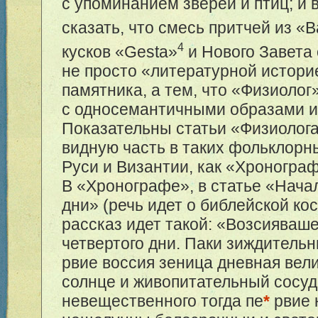
с упоминанием зверей и птиц; и 
сказать, что смесь притчей из «
4
кусков «Gesta»
и Нового Завета
не просто «литературной истори
памятника, а тем, что «Физиолог
с односемантичными образами и
Показательны статьи «Физиолог
видную часть в таких фольклорн
Руси и Византии, как «Хроногра
В «Хронографе», в статье «Нача
дни» (речь идет о библейской ко
рассказ идет такой: «Возсияваш
четвертого дни. Паки зиждитель
рвие воссия зеница дневная вел
солнце и живопитательный сосуд
невещественного тогда пе
*
рвие 