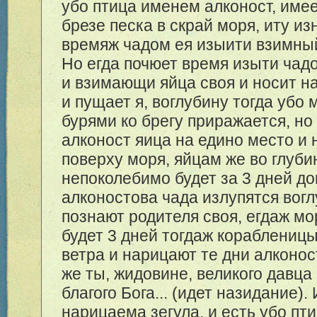
убо птица именем алконост, имее
брезе песка в скрай моря, иту из
времяж чадом ея изыити взимный
Но егда почюет время изыти чадо
и взимающи яйца своя и носит н
и пущает я, воглубину тогда убо
бурями ко брегу приражается, но
алконост яица на едино место и 
поверху моря, яйцам же во глуб
непоколебимо будет за 3 дней д
алконостова чада излупятся вог
познают родителя своя, егдаж м
будет 3 дней тогдаж кораблениц
ветра и нарицают те дни алконос
же ты, жидовине, великого давца
благого Бога... (идет назидание).
нарицаема зегула, и есть убо пт