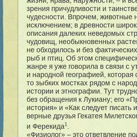
жизни, нрава, наружности, – и все
зрения причудливости и таинств
чудесности. Впрочем, животные 
исключением; в древности широк
описания далеких неведомых стр
чудовищ, необыкновенных расте
не обходилось и без фактических
рыб и птиц. Об этом специфиче
жанре я уже говорила в связи с 
и народной географией, которая 
то зыбких мостках рядом с нар
истории и этнографии. Тут трудн
без обращения к Лукиану; его «
история» и «Как следует писать 
верные друзья Гекатея Милетско
1
и Ферекида
.
«Физиолог» – это ответвление по