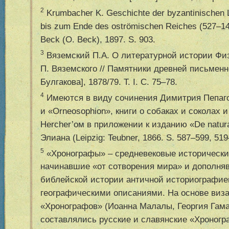
2
Krumbacher K. Geschichte der byzantinischen Lit
bis zum Ende des ostr
ö
mischen Reiches (527–1
Beck (O. Beck), 1897. S. 903.
3
Вяземский П.А. О литературной истории Физ
П. Вяземского // Памятники древней письменн
Булгакова], 1878/79. Т. I. С. 75–78.
4
Имеются в виду сочинения Димитрия Пепаго
и «Orneosophion», книги о собаках и соколах 
Hercher’ом в приложении к изданию «De natur
Элиана (Leipzig: Teubner, 1866. S. 587–599, 519
5
«Хронографы» – средневековые исторически
начинавшие «от сотворения мира» и дополня
библейской истории античной историографией
географическими описаниями. На основе виз
«Хронографов» (Иоанна Малалы, Георгия Гама
составлялись русские и славянские «Хроног