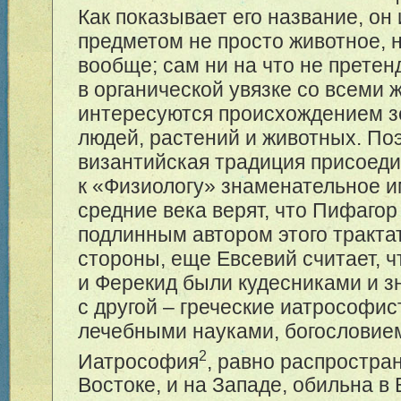
Как показывает его название, он
предметом не просто животное, 
вообще; сам ни на что не претен
в органической увязке со всеми 
интересуются происхождением з
людей, растений и животных. По
византийская традиция присоед
к «Физиологу» знаменательное 
средние века верят, что Пифагор
подлинным автором этого тракта
стороны, еще Евсевий считает, 
и Ферекид были кудесниками и з
с другой – греческие иатрософи
лечебными науками, богословием
2
Иатрософия
, равно распростра
Востоке, и на Западе, обильна в 