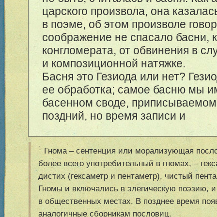
царского произвола, она казалас
в поэме, об этом произволе гово
соображение не спасало басни, к
конгломерата, от обвинения в сл
и композиционной натяжке.
Басня это Гезиода или нет? Гези
ее обработка; самое басню мы и
басенном своде, приписываемом 
поздний, но время записи и
1
Гнома – сентенция или морализующая посло
более всего употребительный в гномах, – гек
дистих (гексаметр и пентаметр), чистый пента
Гномы и включались в элегическую поэзию, и
в общественных местах. В позднее время поя
аналогичные сборникам пословиц.