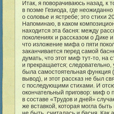
Итак, я поворачиваюсь назад, к 
в поэме Гезиода, где неожиданно
о соловье и ястребе; это стихи 2
Напоминаю, в каком композицио
находится эта басня: между расс
поколениях и рассказом о Дике и 
что изложение мифа о пяти поко
заканчивается перед самой басн
думать, что этот миф тут-то, на ст
и прекращается; следовательно, 
была самостоятельная функция (
вывод), и этот рассказ не был св
с последующими стихами. И отс
окончательный приговор: миф о 
в составе «Трудов и дней» случа
же вставкой, которая могла быть
не быть, считалась и басня. Как 