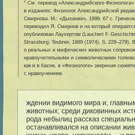
2
См. перевод «Александрийского Физиолога» (I
в изданиях: Физиолог Александрийской редакци
Смирнова. М.: «Дыхание», 1998. 67 с. Греческ
переводил Я. Смирнов и на который опираетс
опубликован Лаухертом (Lauchert F. Geschichte
Strassburg: Teubner, 1889 (1974). S. 229–279)
о реальных и мифических животных сопрово
нравоучительными и символическими толкова
как и в басне, в «Физиологе» звериная сюжети
с нравоучением.
ждении видимого мира и, главны
животных; среди диковинных ист
рода небылиц рассказ специаль
останавливался на описании жив