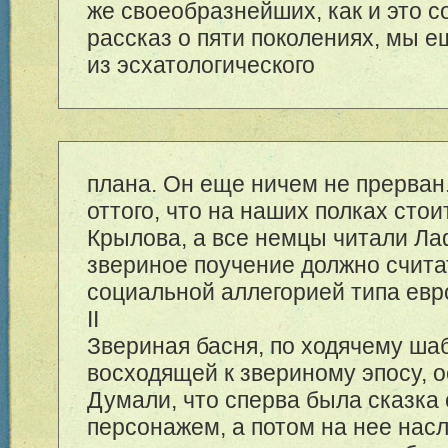
же своеобразнейших, как и это с
рассказ о пяти поколениях, мы 
из эсхатологического
плана. Он еще ничем не прерван
оттого, что на наших полках сто
Крылова, а все немцы читали Ла
звериное поучение должно счита
социальной аллегорией типа евр
II
Звериная басня, по ходячему ша
восходящей к звериному эпосу, о
Думали, что сперва была сказка
персонажем, а потом на нее нас