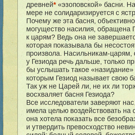
древней
*
«эзоповской» басни. На
мере не солидаризируется с яст
Почему же эта басня, объектив
могущество насилия, обращена 
к царям? Ведь она не завершает
которая показывала бы несостоя
произвола. Насильникам-царям, 
у Гезиода речь дальше, только п
бы услышать такое «назидание» 
которым Гезиод называет свою б
Так уж не Царей ли, не их ли то
восхваляет басня Гезиода?
Все исследователи заверяют нас,
имела целью воздействовать на 
она хотела показать все безобра
и утвердить превосходство неви
силой: бедный соловей, божеств