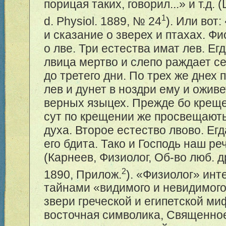
порицая таких, говорил...» и т.д. 
1
d. Physiol. 1889, № 24
). Или вот
и сказание о зверех и птахах. Фи
о лве. Три естества имат лев. Ег
лвица мертво и слепо раждает се
до третего дни. По трех же днех 
лев и дунет в ноздри ему и оживет
верных языцех. Прежде бо крещ
сут по крещении же просвещають
духа. Второе естество лвово. Егд
его бдита. Тако и Господь наш рече
(Карнеев, Физиолог, Об-во люб. др
2
1890, Прилож.
). «Физиолог» инт
тайнами «видимого и невидимого
звери греческой и египетской ми
восточная символика, Священно