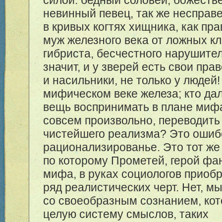
невинный певец, так же несправ
в кривых когтях хищника, как пр
муж железного века от ложных кл
гибриста, бесчестного нарушителя
значит, и у зверей есть свои пра
и насильники, не только у людей!
мифическом веке железа; кто да
вещь воспринимать в плане мифа
совсем произвольно, переводить
чистейшего реализма? Это ошиб
рационализированье. Это тот же
по которому Прометей, герой фа
мифа, в руках социологов приоб
ряд реалистических черт. Нет, м
со своеобразным сознанием, ко
целую систему смыслов, таких