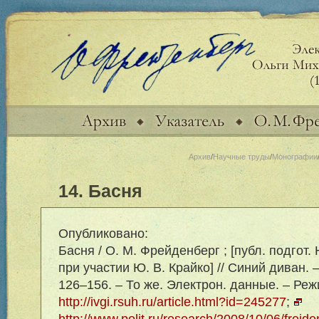
Архив
/
Научные труды
/
Монографии
14. Басня
Опубликовано:
Басня / О. М. Фрейденберг ; [публ. подгот. 
при участии Ю. В. Крайко] // Синий диван. –
126–156. – То же. Электрон. данные. – Ре
http://ivgi.rsuh.ru/article.html?id=245277
;
http://www.polit.ru/research/2008/10/06/freid