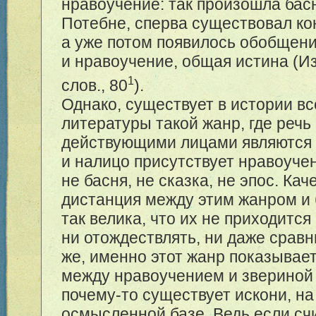
нравоучение: так произошла басн
Потебне, сперва существовал ко
а уже потом появилось обобщени
и нравоучение, общая истина (Из
1
слов., 80
).
Однако, существует в истории в
литературы такой жанр, где речь
действующими лицами являются
и налицо присутствует нравоуче
не басня, не сказка, не эпос. Ка
дистанция между этим жанром и
так велика, что их не приходится
ни отождествлять, ни даже сравн
же, именно этот жанр показывает
между нравоучением и звериной
почему-то существует искони, на
осмысленной базе. Ведь если сч