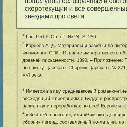
нощелунны белозрачныи и свето
скоротекущии и все совершенныи
звездами про свети
1
Lauchert F. Op. cit. № 24. S. 256
2
Карнеев А. Д. Материалы и заметки по лите
Физиолога. СПб.: Издание императорского о
древней письменности, 1890. – Приложение: 
по списку Царского. Сборник Царского, № 371,
XVI века.
3
Имеется в виду средневековый роман-житие
восходящий к преданиям о Будде и распрост
вариантах и переработках по всей Европе и с
4
«Gesta Romanorum», или «Римские деяния»,
сборник легенд, составленный по-латыни, но