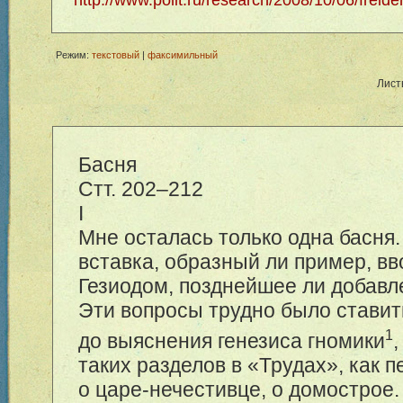
Режим:
текстовый
|
факсимильный
Лист
Басня
Стт. 2
02–212
I
Мне осталась только одна басня.
вставка, образный ли пример, в
Гезиодом, позднейшее ли добав
Эти вопросы трудно было ставит
1
до выяснения генезиса гномики
таких разделов в «Трудах», как п
о царе-нечестивце, о домострое.