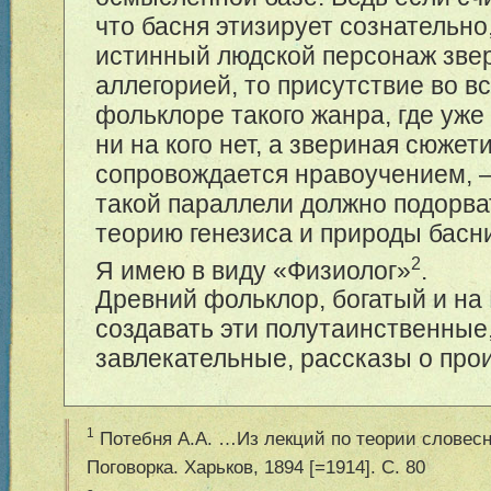
что басня этизирует сознательно
истинный людской персонаж зве
аллегорией, то присутствие во 
фольклоре такого жанра, где уже
ни на кого нет, а звериная сюжет
сопровождается нравоучением, –
такой параллели должно подорв
теорию генезиса и природы басн
2
Я имею в виду «Физиолог»
.
Древний фольклор, богатый и на
создавать эти полутаинственные,
завлекательные, рассказы о про
1
Потебня А.А. …Из лекций по теории словесн
Поговорка. Харьков, 1894 [=1914]. С. 80