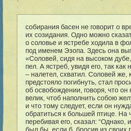
собирания басен не говорит о в
их созидания. Одно можно сказат
о соловье и ястребе ходила в фо
под именем Эзопа. Здесь она выг
«Соловей, сидя на высоком дубе
пел. А ястреб, увидя его, так как
– налетел, схватил. Соловей же,
предстояло погибнуть, стал прос
об освобождении, говоря, что он
велик, чтоб наполнить собою жел
и что тому следует, если он нужд
обратиться к большей птице. На ч
перебивая его, сказал: “Однако, 
был бы, если б, бросив из своих 