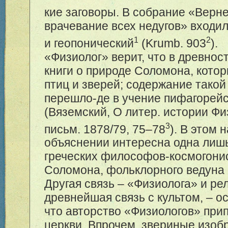
кие заговоры. В собрание «Верн
врачевание всех недугов» входил
1
2
и геопонический
(Krumb. 903
).
«Физиолог» верит, что в древно
книги о природе Соломона, котор
птиц и зверей; содержание тако
перешло-де в учение пифагорей
(Вяземский, О литер. истории Фи
3
письм. 1878/79, 75–78
). В этом 
объяснении интересна одна лиш
греческих философов-космогони
Соломона, фольклорного ведуна 
Другая связь – «Физиолога» и ре
древнейшая связь с культом, – ос
что авторство «Физиологов» при
церкви. Впрочем, звериные изоб