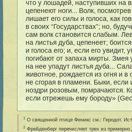
что у лошадей, наступивших на в
цепенеют ноги... Волк, посмотрев
лишает его силы и голоса, как го
в своих “Государствах”; но, буду
сам волк становится слабым. Лев
на листья дуба, цепенеет; боится
и голоса его; и, если его увидит, 
погибают от запаха мирты. Змея 
на нее упадут листья дуба... Са
животное, рождается из огня и в 
не сгорая в пламени. Быки, если
ноздри розовым, помрачаются. Ко
если отрежешь ему бороду» (Geop
1
О священной птице Феникс см.: Геродот. Исто
2
Фрейденберг перечисляет трех из примерно 