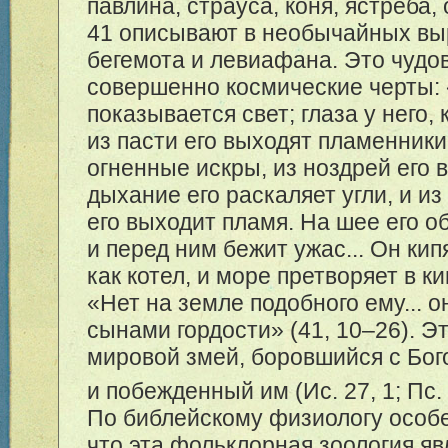
павлина, страуса, коня, ястреба, 
41 описывают в необычайных в
бегемота и левиафана. Это чудо
совершенно космические черты: «
показывается свет; глаза у него,
из пасти его выходят пламенник
огненные искры, из ноздрей его 
дыхание его раскаляет угли, и из
его выходит пламя. На шее его о
и перед ним бежит ужас... Он кип
как котел, и море претворяет в к
«Нет на земле подобного ему... о
сынами гордости» (41, 10–26). Э
мировой змей, боровшийся с Бог
и побежденный им (Ис. 27, 1; Пc. 
По библейскому физиологу особе
что эта фольклорная зоология яв