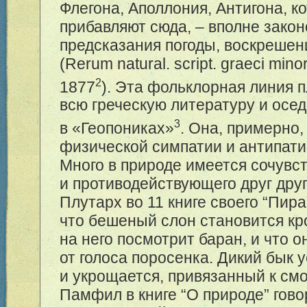
Флегона, Аполлония, Антигона, к
прибавляют сюда, – вполне закон
предсказания погоды, воскрешен
(Rerum natural. script. graeci minor,
2
1877
). Эта фольклорная линия п
всю греческую литературу и осе
3
в «Геопониках»
. Она, примерно,
физической симпатии и антипати
Много в природе имеется сочувс
и противодействующего друг другу
Плутарх во 11 книге своего “Пира
что бешеный слон становится кро
на него посмотрит баран, и что 
от голоса поросенка. Дикий бык 
и укрощается, привязанный к смо
Памфил в книге “О природе” гово