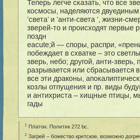
Теперь легче сказать, что все зве
космосы, наделяются двуединым
‛
света
’
и
‛
анти-света
’
, жизни-сме
зверей-то и происходят первые 
поздн
eacute;й — споры, распри, «прени
побеждает в схватке – это светл
зверь, небо; другой, анти-зверь,
разрывается или сбрасывается 
все эти драконы, апокалиптическ
козлы отпущения и пр. виды буд
и антихриста – хищные птицы, м
гады
1
Платон. Политик 272 bc.
2
Загрей – божество критское, возможно догре