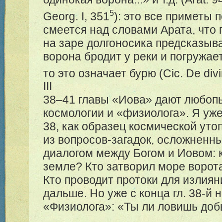
5
Georg. I, 351
): это все приметы 
смеется над словами Арата, что 
на заре долгоносика предсказывае
ворона бродит у реки и погружает
то это означает бурю (Cic. De div
III
38–41 главы «Иова» дают любоп
космологии и «физиолога». Я уже
38, как образец космической уто
из вопросов-загадок, осложненн
диалогом между Богом и Иовом: 
земле? Кто затворил море воро
Кто проводит протоки для излиян
дальше. Но уже с конца гл. 38-й 
«Физиолога»: «Ты ли ловишь до