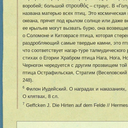
στρουθός
воробей; большой
– страус. В «Го
названа матерью всех птиц. Это космическая 
океана, прячет под крылом солнце или даже в
ее крыльев могут вызвать бурю, она возвещае
о Соломоне и Китоврасе птица, которая стер
раздробляющий самые твердые камни, это пти
что соответствует нагар-туре талмудического 
стихах о Егории Храбром птица Нага, Нога, Н
Черногон чередуется с другим прозвищем той
птица Острафильская, Стратим (Веселовский А.
248).
6
Филон Иудейский. О наградах и наказаниях, 1
О клятвах, 8 сл.
7
Geffcken J. Die Hirten auf dem Felde // Hermes