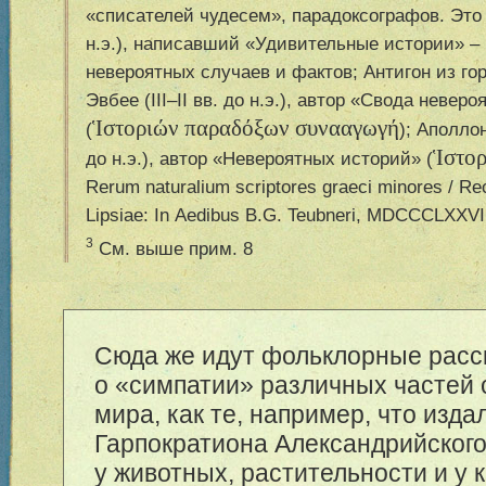
«списателей чудесем», парадоксографов. Это Ф
н.э.), написавший «Удивительные истории» 
невероятных случаев и фактов; Антигон из гор
Эвбее (III–II вв. до н.э.), автор «Свода невер
Ἱστοριών παραδόξων συνααγωγή
(
); Аполло
Ἱστορ
до н.э.), автор «Невероятных историй» (
Rerum naturalium scriptores graeci minores / Rec
Lipsiae: In Aedibus B.G. Teubneri, MDCCCLXXVII
3
См. выше прим. 8
Сюда же идут фольклорные расс
о «симпатии» различных частей 
мира, как те, например, что изда
Гарпократиона Александрийского
у животных, растительности и у 