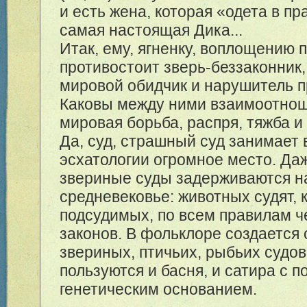
и есть жена, которая «одета в пра
самая настоящая Дика...
Итак, ему, ягненку, воплощению 
противостоит зверь-беззаконник
мировой обидчик и нарушитель 
Каковы между ними взаимоотнош
мировая борьба, распря, тяжба и 
Да, суд, страшный суд занимает 
эсхатологии огромное место. Да
звериные суды задерживаются н
средневековье: животных судят, 
подсудимых, по всем правилам ч
законов. В фольклоре создается
звериных, птичьих, рыбьих судов
пользуются и басня, и сатира с 
генетическим основанием.