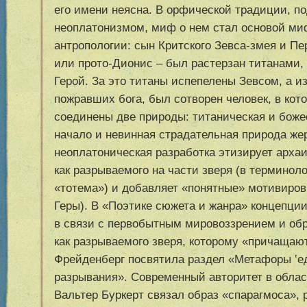
его имени неясна. В орфической традиции, п
неоплатонизмом, миф о нем стал основой ми
антропологии: сын Критского Зевса-змея и Пе
или прото-Дионис – был растерзан титанами
Герой. За это титаны испепелены Зевсом, а из
пожравших бога, был сотворен человек, в кот
соединены две природы: титаническая и боже
начало и невинная страдательная природа же
неоплатоническая разработка этизирует арха
как разрываемого на части зверя (в терминол
«тотема») и добавляет «понятные» мотивиров
Геры). В «Поэтике сюжета и жанра» концепци
в связи с первобытным мировоззрением и об
как разрываемого зверя, которому «причащаю
Фрейденберг посвятила раздел «Метафоры
‛
е
разрывания». Современный авторитет в облас
Вальтер Буркерт связал образ «спарагмоса», 