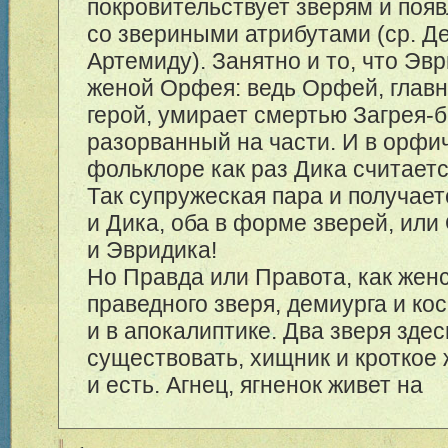
покровительствует зверям и поя
со звериными атрибутами (ср. Де
Артемиду). Занятно и то, что Эв
женой Орфея: ведь Орфей, глав
герой, умирает смертью Загрея-б
разорванный на части. И в орфи
фольклоре как раз Дика считает
Так супружеская пара и получает
и Дика, оба в форме зверей, ил
и Эвридика!
Но Правда или Правота, как жен
праведного зверя, демиурга и ко
и в апокалиптике. Два зверя зде
существовать, хищник и кроткое 
и есть. Агнец, ягненок живет на