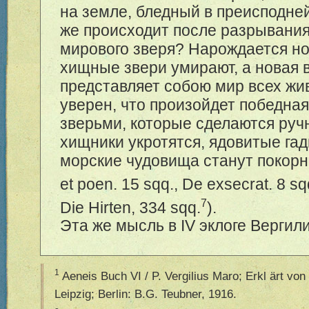
на земле, бледный в преисподней
же происходит после разрывания
мирового зверя? Нарождается но
хищные звери умирают, а новая 
представляет собою мир всех жи
уверен, что произойдет победная
зверьми, которые сделаются ручн
хищники укротятся, ядовитые гад
морские чудовища станут покорн
et poen. 15 sqq., De exsecrat. 8 sq
7
Die Hirten, 334 sqq.
).
Эта же мысль в IV эклоге Вергили
1
Aeneis Buch VI / P. Vergilius Maro; Erkl
ä
rt von
Leipzig; Berlin: B.G. Teubner, 1916.