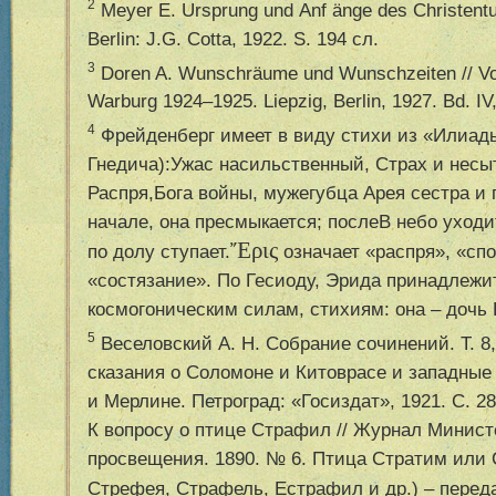
2
Meyer E. Ursprung und Anf
ä
nge des Christentu
Berlin: J.G. Cotta, 1922. S. 194 сл.
3
Doren A. Wunschr
ä
ume und Wunschzeiten // Vo
Warburg 1924–1925. Liepzig, Berlin, 1927. Bd. IV,
4
Фрейденберг имеет в виду стихи из «Илиады»
Гнедича):Ужас насильственный, Страх и нес
Распря,Бога войны, мужегубца Арея сестра и
начале, она пресмыкается; послеВ небо уходи
Ἔρις
по долу ступает.
означает «распря», «спо
«состязание». По Гесиоду, Эрида принадлежи
космогоническим силам, стихиям: она – дочь 
5
Веселовский А. Н. Собрание сочинений. Т. 8,
сказания о Соломоне и Китоврасе и западны
и Мерлине. Петроград: «Госиздат», 1921. С. 28
К вопросу о птице Страфил // Журнал Минист
просвещения. 1890. № 6. Птица Стратим или 
Стрефея, Страфель, Естрафил и др.) – перед