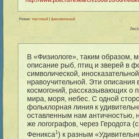
Режим:
текстовый
|
факсимильный
Лист
В «Физиологе», таким образом, 
описание рыб, птиц и зверей в 
символической, иносказательной
нравоучительной. Эти описания в
космогоний, рассказывающих о 
мира, моря, небес. С одной стор
фольклорная линия к удивительн
оставленным нам античностью, н
же логографов, через Геродота (с
1
Феникса
) к разным «Удивитель