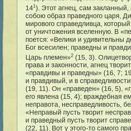
1
14
). Этот агнец, сам закланный,
собою образ праведного царя, Ди
мирового справедливца, который
от уничтожения вселенную. В «п
поется: «Велики и удивительны д
Бог всесилен; праведны и правди
2
Царь племен»
(15, 3). Олицетво
права и законности, агнец твори
«правдивы и праведны» (16, 7; 19
и правдивый, и в справедливости
(19, 11). Он «праведен» (16, 5), 
его явлена (15, 4); враждебная е
неправота, несправедливость, бе
«Неправый пусть творит несправ
и праведный пусть творит справе
(22, 11). Вот у этого-то самого п