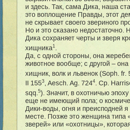
и здесь. Так, сама Дика, наша ст
это воплощение Правды, этот де
не скрывает своего звериного п
Но и это сказано недостаточно. 
Дика сохраняет черты и зверя кро
1
хищника
.
Да, с одной стороны, она жеребе
животное вообще; с другой – она
хищник, волк и львенок (Soph. fr.
3
4
II 155
, Aesch. Ag. 724
. Cp. Harri
5
sqq.
). Значит, в охотничью эпоху
еще не имеющий пола; о космиче
Дики-воды, огня и преисподней я
месте. Позже это женщина типа
зверей» или «охотницы», котора