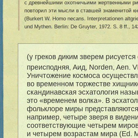
с древнейшими охотничьими жертвенными ри
повторил эти мысли в ставшей знаменитой к
(Burkert W. Homo necans. Interpretationen altgri
und Mythen. Berlin: De Gruyter, 1972. S. 8 ff., 14
(у греков диким зверем рисуется
преисподняя, Аид, Norden, Aen. VI
Уничтожение космоса осуществл
во временном торжестве хищник
скандинавская эсхатология назы
это «временем волка». В эсхато
фольклоре миры представляются
например, четыре зверя в виден
соответствующие четырем миро
и четырем возрастам мира (Ed. Me