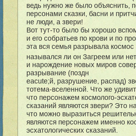
ведь нужно же было объяснить, 
персонами сказки, басни и притч
не люди, а звери!
Вот тут-то было бы хорошо вспо
и его собратьев по крови и по пр
эта вся семья разрывала космос 
назывался ли он Загреем или не
и нарождение новых миров сове
разрывание (поздн
eacute;й, разрушение, распад) з
тотема-вселенной. Что же удивит
что персонажем космолого-эсхат
сказаний являются звери? Это на
что можно выразиться решительн
являются персонажем именно ко
эсхатологических сказаний.