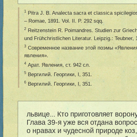
1
Pitra J. B. Analecta sacra et classica spicilegio
– Romae, 1891. Vol. II. P. 292 sqq.
2
Reitzenstein R. Poimandres. Studien zur Griech
und Fr
ü
hchristlichen Literatur. Leipzig.: Teubner,
3
Современное название этой поэмы «Явлени
явления».
4
Арат. Явления, ст. 942 сл.
5
Вергилий. Георгики, I, 351.
6
Вергилий. Георгики, I, 351.
львице... Кто приготовляет ворону 
Глава 39-я уже вся отдана вопро
о нравах и чудесной природе коз,