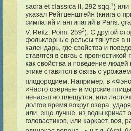
1
sacra et classica II, 292 sqq.
) или
указал Рейтценштейн (книга о п
симпатий и антипатий в Paris. gra
2
V, Reitz. Poim. 259
). С другой ст
фольклорные рельсы тянутся в 
календарь, где свойства и повед
ставятся в связь с прогностикой 
как свойства и поведение людей
этике ставятся в связь с урожае
плодородием. Например, в «Фэн
«Часто озерные и морские птицы,
ненасытно плещутся, или ласточ
долгое время вокруг озера, ударя
или, еще лучше, из воды кричат 
головастиков, или каркает, воя, 
одинокая ворона...» и т.д. (Arat. 9