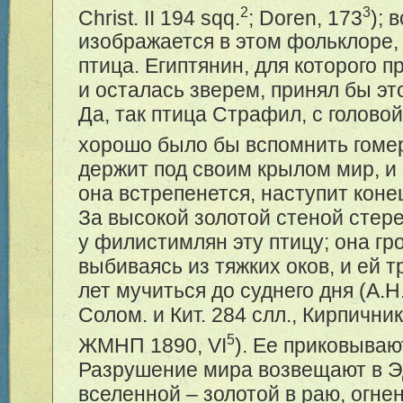
2
3
Christ. II 194 sqq.
; Doren, 173
); 
изображается в этом фольклоре,
птица. Египтянин, для которого 
и осталась зверем, принял бы эт
Да, так птица Страфил, с головой
хорошо было бы вспомнить гоме
держит под своим крылом мир, и 
она встрепенется, наступит коне
За высокой золотой стеной стере
у филистимлян эту птицу; она гро
выбиваясь из тяжких оков, и ей т
лет мучиться до суднего дня (А.Н
Солом. и Кит. 284 слл., Кирпични
5
ЖМНП 1890, VI
). Ее приковываю
Разрушение мира возвещают в Э
вселенной – золотой в раю, огне