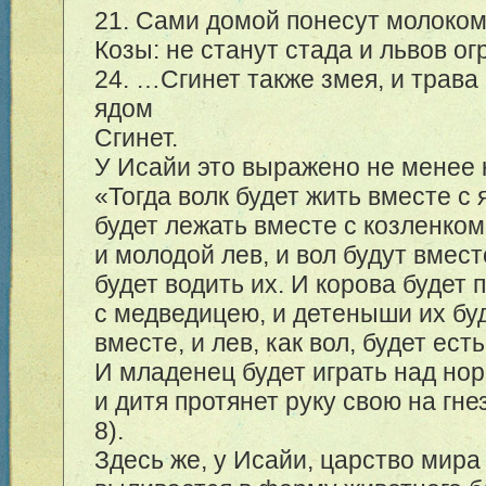
21. Сами домой понесут молоко
Козы: не станут стада и львов о
24. …Сгинет также змея, и трава
ядом
Сгинет.
У Исайи это выражено не менее 
«Тогда волк будет жить вместе с 
будет лежать вместе с козленком;
и молодой лев, и вол будут вмест
будет водить их. И корова будет 
с медведицею, и детеныши их бу
вместе, и лев, как вол, будет ест
И младенец будет играть над но
и дитя протянет руку свою на гне
8).
Здесь же, у Исайи, царство мира