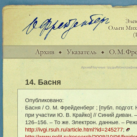
Архив
/
Научные труды
/
Монографии
14. Басня
Опубликовано:
Басня / О. М. Фрейденберг ; [публ. подгот. 
при участии Ю. В. Крайко] // Синий диван. –
126–156. – То же. Электрон. данные. – Ре
http://ivgi.rsuh.ru/article.html?id=245277
;
http://www.polit.ru/research/2008/10/06/freid