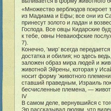
выливается в форму животного б
«Множество верблюдов покроет 
из Мадиама и Ефы; все они из С
принесут золото и ладан и возве
Господа. Все овцы Кидарские бу
к тебе, овны Неваиофские послуж
7).
Конечно,
‛
мир
’
всегда передается
достатка и обилия; но здесь ведь
заложен образ мира людей и жив
животной Эйрены, которая у Иса
носит форму
‛
животного племени
ставший праведным, Израиль по
бесчисленные племена, — живот
IV
В самом деле, вернувшийся с тог
Эр рассказывал людям, что виде