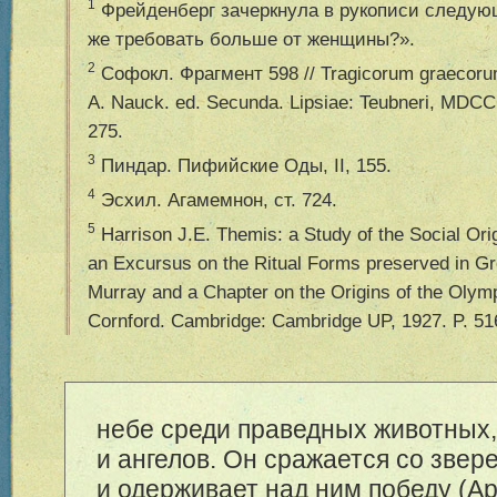
1
Фрейденберг зачеркнула в рукописи следую
же требовать больше от женщины?».
2
Софокл. Фрагмент 598 // Tragicorum graecorum
A. Nauсk. ed. Secunda. Lipsiae: Teubneri, MDC
275.
3
Пиндар. Пифийские Оды, II, 155.
4
Эсхил. Агамемнон, ст. 724.
5
Harrison J.E. Themis: a Study of the Social Orig
an Excursus on the Ritual Forms preserved in G
Murray and a Chapter on the Origins of the Oly
Cornford. Cambridge: Cambridge UP, 1927. P. 51
небе среди праведных животных,
и ангелов. Он сражается со зве
и одерживает над ним победу (Ap. 