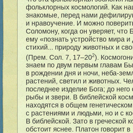
фольклорных космологий. Как н
знакомые, перед нами дефилиру
и нравоучение. И можно поверит
Соломону, когда он уверяет, что 
ему «познать устройство мира и
стихий... природу животных и св
2
(Прем. Сол. 7, 17–20
). Космогон
знаем по двум первым главам Бы
в рождении дня и ночи, неба-зем
растений, светил и животных. Че
последнее изделие Бога; до него
рыбы и звери. В библейской кос
находятся в общем генетическом
с растениями и людьми, но и с к
В библейской. Зато в греческой 
обстоит яснее. Платон говорит в