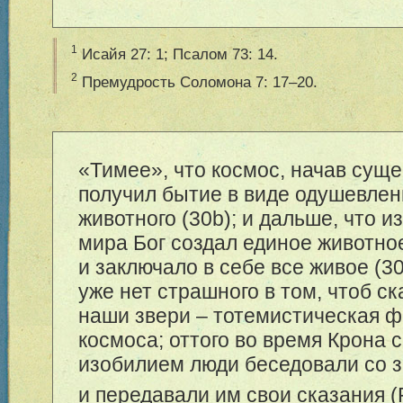
1
Исайя 27: 1; Псалом 73: 14.
2
Премудрость Соломона 7: 17–20.
«Тимее», что космос, начав суще
получил бытие в виде одушевлен
животного (30b); и дальше, что и
мира Бог создал единое животное
и заключало в себе все живое (30
уже нет страшного в том, чтоб ск
наши звери – тотемистическая 
космоса; оттого во время Крона 
изобилием люди беседовали со 
и передавали им свои сказания (Pl