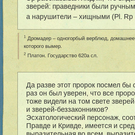
зверей: праведники были ручны
а нарушители – хищными (Pl. Rp 
1
Дромадер – одногорбый верблюд, домашнее 
которого вымер.
2
Платон. Государство 620а сл.
Да разве этот пророк посмел бы 
раз он был уверен, что все прор
тоже видели на том свете звере
и зверей-беззаконников?
Эсхатологический персонаж, со
Правде и Кривде, имеется и сред
выразительная во всем, выразит