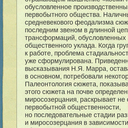
обусловленное производственн
первобытного общества. Налич
средневекового феодализма сюж
последним звеном в длинной це
трансформаций, обусловленных
общественного уклада. Когда гру
к работе, проблема стадиальнос
уже сформулирована. Приведен
высказывания Н.Я. Марра, остав
в основном, потребовали некото
Палеонтология сюжета, показыв
этого сюжета на почве определен
миросозерцания, раскрывает не 
первобытной общественности,
но последовательные стадии ра
и миросозерцания в зависимост