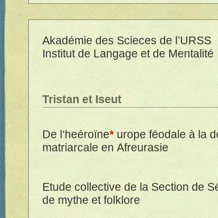
Akad
é
mie des Scieces de l’URSS
Institut de Langage et de Mentalit
é
Tristan et Iseut
De l‘he
é
ro
ï
ne
*
urope f
é
odale
à
la d
matriarcale en Afreurasie
Etude collective de la Section de S
de mythe et folklore