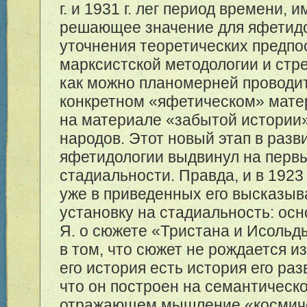
г. и 1931 г. лег период времени, 
решающее значение для яфетидо
уточнения теоретических предпо
марксистской методологии и стр
как можно планомерней проводит
конкретном «яфетическом» матери
на материале «забытой истории
народов. Этот новый этап в разв
яфетидологии выдвинул на перв
стадиальности. Правда, и в 1923 
уже в приведенных его высказыв
установку на стадиальность: ос
Я. о сюжете «Тристана и Исольд
в том, что сюжет не рождается из
его история есть история его разв
что он построен на семантическо
отражающем мышление «космиче