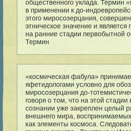
общественного уклада. Термин «
в применении к до-индоевропей
этого миросозерцания, совершен
этническое значение и является
на ранние стадии первобытной 
Термин
«космическая фабула» принимае
яфетидологами условно для обо
миросозерцания до-тотемистиче
говоря о том, что на этой стадии
сознании уже закреплен целый р
внешнего мира, воспринимаемых
как элементы космоса. Следоват