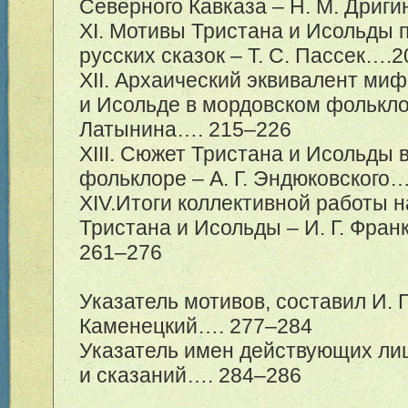
Северного Кавказа – Н. М. Дриги
XI. Мотивы Тристана и Исольды 
русских сказок – Т. С. Пассек….2
XII. Архаический эквивалент миф
и Исольде в мордовском фольклор
Латынина…. 2
15–226
XIII. Сюжет Тристана и Исольды 
фольклоре – А. Г. Эндюковского…
XIV.Итоги коллективной работы 
Тристана и Исольды – И. Г. Фра
2
61–276
Указатель мотивов, составил И. Г
Каменецкий…. 2
77–284
Указатель имен действующих ли
и сказаний…. 2
84–286