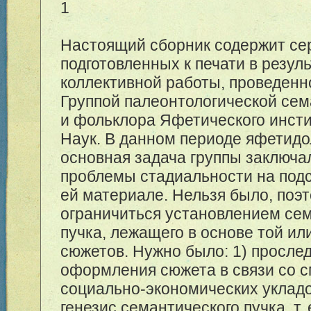
1
Настоящий сборник содержит се
подготовленных к печати в резул
коллективной работы, проведенн
Группой палеонтологической се
и фольклора Яфетического инст
Наук. В данном периоде яфетидо
основная задача группы заключа
проблемы стадиальности на под
ей материале. Нельзя было, поэт
ограничиться установлением се
пучка, лежащего в основе той ил
сюжетов. Нужно было: 1) просле
оформления сюжета в связи со 
социально-экономических укладо
генезис семантического пучка, т. 