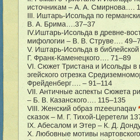
источникам – А. А. Смирнова….
III. Иштарь-Исольда по германск
В. А. Брима….
37–37
IV.Иштарь-Исольда в древне-вос
мифологии – В. В. Струве….
49–
V. Иштарь-Исольда в библейской
Г. Франк-Каменецкого….
71–89
VI. Сюжет Тристана и Исольды в
эгейского отрезка Средиземномор
Фрейденберг…. –
91–114
VII. Античные аспекты Сюжета р
– Б. В. Казанского…. 1
15–135
VIII. Женский образ mzeeunaqav
сказок – М. Г. Тихой-Церетели 1
3
IX. Абесалом и Этер – К. Д. Донд
X. Любовные мотивы нартовского