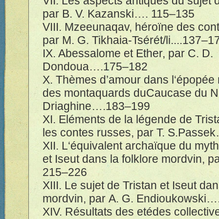
VII. Les aspects antiques du sujet d
par B. V. Kazanski…. 1
15–135
VIII. Mzeeunaqav, h
é
ro
ï
ne des con
par M. G. Tikhaia-
Tsérét/li
....1
37–1
IX. Abessalome et Ether, par C. D.
Dondoua….1
75–182
X. Th
è
mes d’amour dans
l‘épopée
des montaquards duCaucase du No
Driaghine….1
83–199
XI. El
é
ments de la l
é
gende de Trista
les contes russes, par T. S.Passek
XII. L‘
é
quivalent archa
ï
que du myth
et Iseut dans la folklore mordvin, p
2
15–226
XIII. Le sujet de Tristan et Iseut dan
mordvin, par A. G. Endioukowski…
XIV. R
é
sultats des et
é
des collective