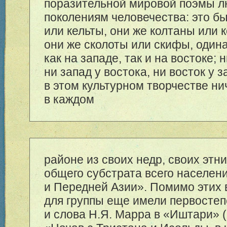
поразительной мировой поэмы 
поколениям человечества: это б
или кельты, они же колтаны или к
они же сколоты или скифы, один
как на западе, так и на востоке; н
ни запад у востока, ни восток у 
в этом культурном творчестве ни
в каждом
районе из своих недр, своих этн
общего субстрата всего населен
и Передней Азии». Помимо этих
для группы еще имели первосте
и слова Н.Я. Марра в «Иштари» (