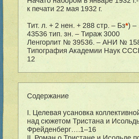
Начато набором в январе 1932 г.
к печати 22 мая 1932 г.
Тит. л. + 2 нен. + 288 стр. – Бз
*
) –
43536 тип. зн. – Тираж 3000
Ленгорлит № 39536. – АНИ № 158
Типография Академии Наук СССР, 
12
Содержание
I. Целевая усановка коллективно
над сюжетом Тристана и Исольды
Фрейденберг….
1–16
II. Роман о Тристане и Исольде п