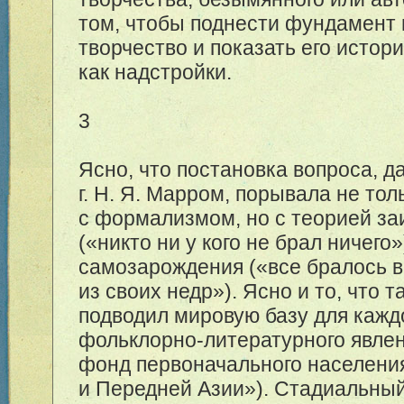
том, чтобы поднести фундамент 
творчество и показать его истор
как надстройки.
3
Ясно, что постановка вопроса, д
г. Н. Я. Марром, порывала не тол
с формализмом, но с теорией з
(«никто ни у кого не брал ничего»
самозарождения («все бралось 
из своих недр»). Ясно и то, что т
подводил мировую базу для кажд
фольклорно-литературного явле
фонд первоначального населени
и Передней Азии»). Стадиальны