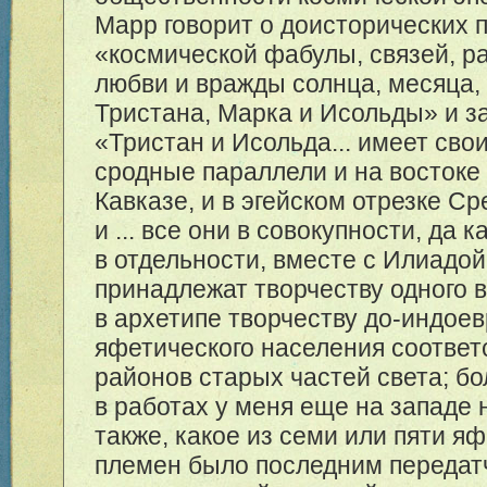
Марр говорит о доисторических 
«космической фабулы, связей, р
любви и вражды солнца, месяца,
Тристана, Марка и Исольды» и за
«Тристан и Исольда... имеет сво
сродные параллели и на востоке 
Кавказе, и в эгейском отрезке Ср
и ... все они в совокупности, да 
в отдельности, вместе с Илиадой
принадлежат творчеству одного в
в архетипе творчеству до-индое
яфетического населения соотве
районов старых частей света; бол
в работах у меня еще на западе
также, какое из семи или пяти я
племен было последним передат