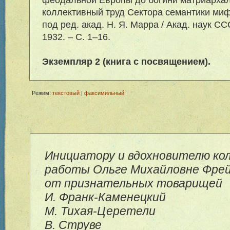
коллективный труд Сектора семантики миф
под ред. акад. Н. Я. Марра / Акад. наук СС
1932. – С. 1–16.
Экземпляр 2 (книга с посвящением).
Режим:
текстовый
|
факсимильный
Инициатору и вдохновителю ко
работы Ольге Михайловне Фре
от признательных товарищей
И. Франк-Каменецкий
М. Тихая-Церетели
В. Струве