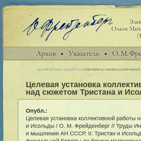
Архив
/
Научные труды
/
Статьи
/Целевая установка коллективной
Целевая установка коллекти
над сюжетом Тристана и Ис
Опубл.:
Целевая установка коллективной работы 
и Исольды / О. М. Фрейденберг // Труды И
и мышления АН СССР. II: Тристан и Исольд
феодальной Европы до богини матриарха