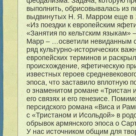
феодализма. Задача, которую пр
выполнить, обрисовывалась из п
выдвинутых Н. Я. Марром еще в 1
«Из поездки к европейским яфетид
«Занятия по кельтским языкам» –
Марр – …осветили невиданным 
ряд культурно-исторических важ
европейских терминов и раскры
происхождение, яфетическую пр
известных героев средневековог
эпоса, что заставило вплотную п
о знаменитом романе «Тристан 
его связях и его генезисе. Поми
персидского романа «Виса и Рам
с «Тристаном и Исольдой» в род
обрывок армянского эпоса о Сар
У нас источником общим для тво