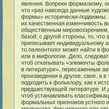
явления. Вопреки формализму, о
что «раз навсегда данные худо
формы» исторически-подвижны, 
их качественная изменчивость в
общественным мировоззрением,
базой; с другой стороны, то, чт
приписывает индивидуальному а
то палеонтолог может найти в ф
или в мифологии. Дело, следоват
чтоб откапывать «элементы фол
в литературе», пересаженные ав
произведения в другое, свое, а в 
подходить к фольклору, как к ист
предшествующей литературе. И д
чтоб устанавливать классифика
формальных признаков устного 
творчества, безымянного или авт