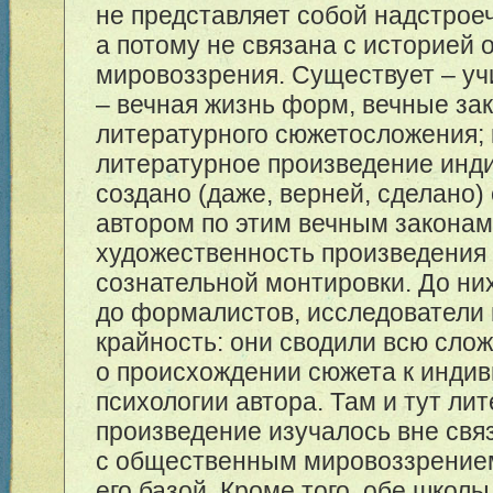
не представляет собой надстроеч
а потому не связана с историей
мировоззрения. Существует – у
– вечная жизнь форм, вечные за
литературного сюжетосложения;
литературное произведение инд
создано (даже, верней, сделано)
автором по этим вечным законам
художественность произведения 
сознательной монтировки. До них
до формалистов, исследователи 
крайность: они сводили всю сло
о происхождении сюжета к инди
психологии автора. Там и тут ли
произведение изучалось вне свя
с общественным мировоззрение
его базой. Кроме того, обе школ