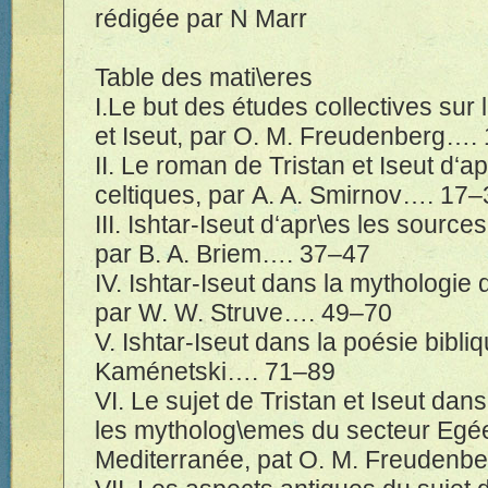
rédigée
par N Marr
Table des mati
\e
res
I.Le but des
é
tudes collectives sur 
et Iseut, par O. M. Freudenberg….
II. Le roman de Tristan et Iseut d‘ap
celtiques, par A. A. Smirnov….
17–
III. Ishtar-Iseut d‘apr
\e
s les source
par B. A. Briem….
37–47
IV. Ishtar-Iseut dans la mythologie 
par W. W. Struve….
49–70
V. Ishtar-Iseut dans la po
é
sie bibli
Kam
é
netski….
71–89
VI. Le sujet de Tristan et Iseut dans
les mytholog
\e
mes du secteur Eg
é
Mediterran
é
e, pat O. M. Freudenb