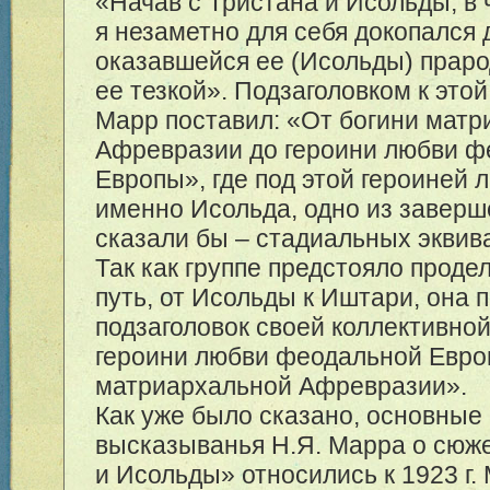
«Начав с Тристана и Исольды, в 
я незаметно для себя докопался 
оказавшейся ее (Исольды) прар
ее тезкой». Подзаголовком к этой
Марр поставил: «От богини мат
Афревразии до героини любви ф
Европы», где под этой героиней
именно Исольда, одно из заверш
сказали бы – стадиальных эквив
Так как группе предстояло проде
путь, от Исольды к Иштари, она 
подзаголовок своей коллективно
героини любви феодальной Евро
матриархальной Афревразии».
Как уже было сказано, основные
высказыванья Н.Я. Марра о сюж
и Исольды» относились к 1923 г.