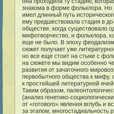
она проходила ту стадию, котора
знакома в форме фольклора. Но
имел длинный путь историческог
ему предшествовала стадия в до
обществе, когда существовало о
мифотворчество, и фольклора, ка
еще не было. В эпоху феодализ
сюжет получает уже литературн
но все еще стоит на стыке с фо
на сюжете мы видим особенно че
развития от зачаточного мирово
первобытного общества к мифу, 
к простейшей литературной ячей
Таким образом, палеонтологичес
(анализ генетико-социологически
от «готового» явления вглубь и в
за этапом, многостадиальность р