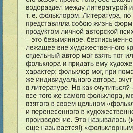
водораздел между литературой и
т. е. фольклором. Литература, по
представляла собою жизнь форм
продуктом личной авторской пси
– это безымянное, бесписьменно
лежащее вне художественного кр
отдельный автор мог взять тот и
фольклора и придать ему худож
характер; фольклор мог, при пом
же индивидуального автора, очу
в литературе. Но как очутиться? 
все того же самого фольклора, м
взятого в своем цельном «фольк
и перенесенного в художественн
произведение. Это называлось (
еще называется!) «фольклорны