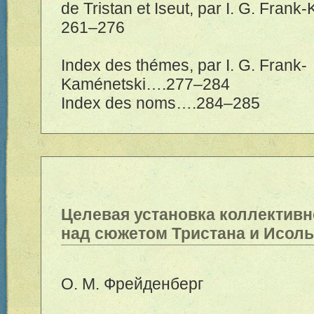
de Tristan et Iseut, par I. G. Frank
2
61–276
Index des th
é
mes, par I. G. Frank-
Kam
é
netski….2
77–284
Index des noms….2
84–285
Целевая установка коллектив
над сюжетом Тристана и Исол
О. М. Фрейденберг