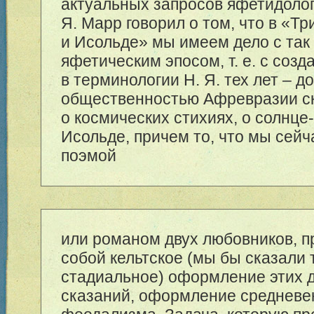
актуальных запросов яфетидолог
Я. Марр говорил о том, что в «Тр
и Исольде» мы имеем дело с та
яфетическим эпосом, т. е. с соз
в терминологии Н. Я. тех лет – 
общественностью Афревразии с
о космических стихиях, о солнце
Исольде, причем то, что мы сей
поэмой
или романом двух любовников, п
собой кельтское (мы бы сказали 
стадиальное) оформление этих 
сказаний, оформление средневек