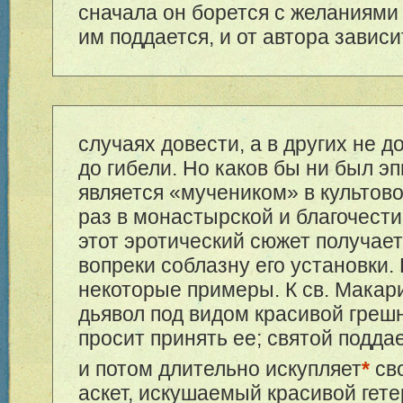
сначала он борется с желаниями 
им поддается, и от автора зависи
случаях довести, а в других не д
до гибели. Но каков бы ни был эп
является «мучеником» в культово
раз в монастырской и благочест
этот эротический сюжет получае
вопреки соблазну его установки.
некоторые примеры. К св. Макар
дьявол под видом красивой греш
просит принять ее; святой подда
и потом длительно искупляет
*
сво
аскет, искушаемый красивой гете