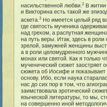
2
насильственной любви.
В житии
и Викторина есть такой же эпизо
3
аскета.
Но имеется целый ряд в
где святость мученика одержива
над грехом, а распутная женщин
на путь веры. Итак, здесь в роли
зрелой, замужней женщины высту
а в роли целомудренного мужчин
монах или святой. Как я только ч
мученический сюжет заостряет 
сюжета об Иосифе и показывает 
основу. Ибо, если наука старала
нас до сих пор в том, что агиогр
заимствовала эротический сюжет
языческой литературы, то мы, ст
на совершенно иной методологич