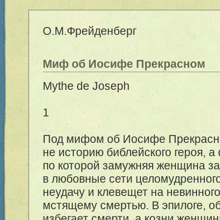
О.М.Фрейденберг
Миф об Иосифе Прекрасном
Mythe de Joseph
1
Под мифом об Иосифе Прекрасн
не историю библейского героя, 
по которой замужняя женщина з
в любовные сети целомудренного
неудачу и клевещет на невинного
мстящему смертью. В эпилоге, 
избегает смерти, а козни женщи