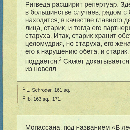
Ригведа расширит репертуар. Зд
в большинстве случаев, рядом 
находится, в качестве главного 
лица, старик, и тогда его партне
старуха. Итак, старик хранит обе
целомудрия, но старуха, его жена
его к нарушению обета, и старик,
2
поддается.
Сюжет докатывается
из новелл
1
L. Schroder, 161 sq.
2
Ib. 163 sq., 171.
Мопассана, под названием «В лес