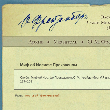
Миф об Иосифе Прекрасном
Опубл.: Миф об Иосифе Прекрасном /О. М. Фрейденберг // Язык и 
137–158
Режим:
текстовый
|
факсимильный