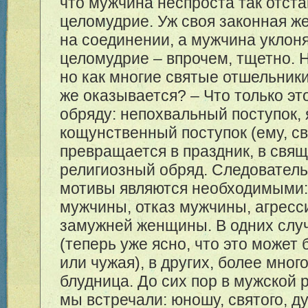
что мужчина неспроста так отста
целомудрие. Уж своя законная ж
на соединении, а мужчина уклоня
целомудрие – впрочем, тщетно. 
но как многие святые отшельники
же оказывается? – Что только эт
обряду: непохвальный поступок, 
кощунственный поступок (ему, св
превращается в праздник, в свя
религиозный обряд. Следовател
мотивы являются необходимыми:
мужчины, отказ мужчины, агресс
замужней женщины. В одних случ
(теперь уже ясно, что это может 
или чужая), в других, более мно
блудница. До сих пор в мужской 
мы встречали: юношу, святого, д