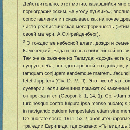
Действительно, этот мотив, казавшийся мне 
порнографическим, «в угоду публике», вполне 
сопоставления и показывает, как на почве др
чиcто-реалистическая метафоричность (Этим
своей матери, А.О.Фрейденберг).
3
О тождестве небесной влаги, дождя и семени
Каменецкий, Вода и огонь в библейской поэзии
Там же выражение из Талмуда: «дождь есть с
супруге неба, оплодотворенной его дождем, у 
tamquam conjugem eandemque matrem...fecundis
fetet Juppiter» (Civ. D. IV, П). Этот же образ 
суеверии: если женщина покажет обнаженный 
он прекратится (Geoponik. 1, 14, 1). Cp. «Jam 
turbinesque contra fulgura ipsa mense nudato; sic
in navigando quidem tempestates etiam sine me
De nuditate sacro, 1911, 53. Любопытен фрагм
трагедии Еврипида, где сказано: «Ты видишь 