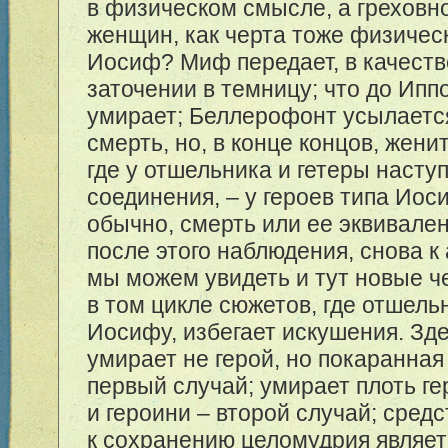
в физическом смысле, а греховн
женщин, как черта тоже физичес
Иосиф? Миф передает, в качестве
заточении в темницу; что до Иппо
умирает; Беллерофонт усылаетс
смерть, но, в конце концов, женит
где у отшельника и гетеры насту
соединения, – у героев типа Ио
обычно, смерть или ее эквивале
после этого наблюдения, снова к
мы можем увидеть и тут новые ч
в том цикле сюжетов, где отшель
Иосифу, избегает искушения. Зде
умирает не герой, но покаранная
первый случай; умирает плоть ге
и героини – второй случай; сред
к сохранению целомудрия являе