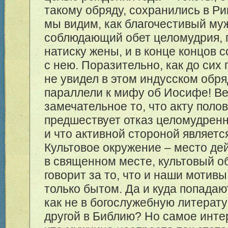
такому обряду, сохранились в Ри
мы видим, как благочестивый му
соблюдающий обет целомудрия, 
натиску жены, и в конце концов 
с нею. Поразительно, как до сих 
не увидел в этом индусском обр
параллели к мифу об Иосифе! Ве
замечательное то, что акту поло
предшествует отказ целомудрен
и что активной стороной являет
Культовое окружение – место де
в священном месте, культовый о
говорит за то, что и наши мотив
только бытом. Да и куда попадаю
как не в богослужебную литерату
другой в Библию? Но самое инте