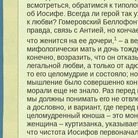
всмотреться, обратимся к типол
об Иосифе. Всегда ли герой так
к любви? Гомеровский Беллофонт
правда, связь с Антией, но конча
1
что женится на ее дочери,
– а в
мифологически мать и дочь тожд
конечно, возразить, что он отказ
легальной любви, а только от адю
то его целомудрие и состояло; 
мышление было совершенно конк
морали еще не знало. Раз перед
мы должны понимать его не отвл
а дословно, и вариант, где перед
целомудренный юноша – это мон
женщина – куртизанка, указывает
что чистота Иосифов первонача