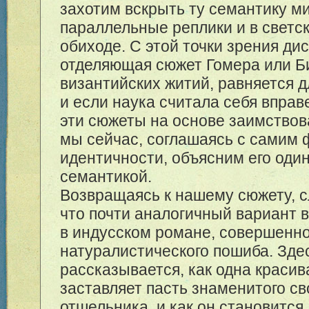
захотим вскрыть ту семантику м
параллельные реплики и в светск
обиходе. С этой точки зрения ди
отделяющая сюжет Гомера или Б
византийских житий, равняется д
и если наука считала себя вправ
эти сюжеты на основе заимствова
мы сейчас, соглашаясь с самим
идентичности, объясним его оди
семантикой.
Возвращаясь к нашему сюжету, с
что почти аналогичный вариант 
в индусском романе, совершенно
натуралистического пошиба. Зде
рассказывается, как одна красив
заставляет пасть знаменитого с
отшельника, и как он становится