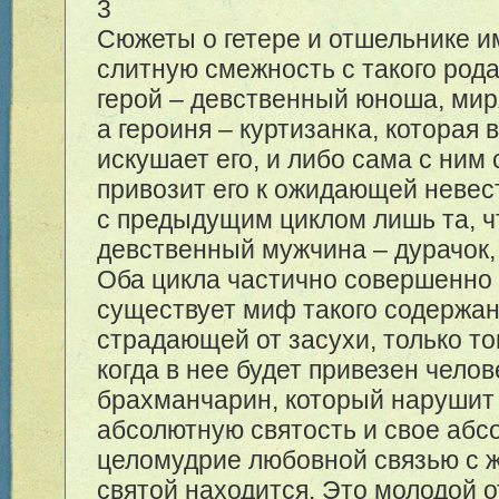
3
Сюжеты о гетере и отшельнике и
слитную смежность с такого род
герой – девственный юноша, мир
а героиня – куртизанка, которая 
искушает его, и либо сама с ним 
привозит его к ожидающей невес
с предыдущим циклом лишь та, ч
девственный мужчина – дурачок, 
Оба цикла частично совершенно 
существует миф такого содержани
страдающей от засухи, только то
когда в нее будет привезен челов
брахманчарин, который нарушит
абсолютную святость и свое абс
целомудрие любовной связью с 
святой находится. Это молодой 