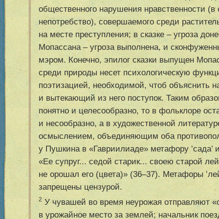
общественного нарушения нравственности (в 
непотребство), совершаемого среди растител
на месте преступления; в сказке – угроза дон
Мопассана – угроза выполнена, и сконфуженн
мэром. Конечно, эпилог сказки выпущен Мопа
среди природы несет психологическую функц
поэтизацией, необходимой, чтоб объяснить н
и вытекающий из него поступок. Таким образом
понятно и целесообразно, то в фольклоре ост
и несообразно, а в художественной литерату
осмыслением, объединяющим оба противопол
у Пушкина в «Гавриилиаде» метафору
‛
сада
’
«Ее супруг... седой старик... своею старой лей
не орошал его (цвета)» (
36–37
). Метафоры
‛
ле
запрещены цензурой.
2
У чувашей во время неурожая отправляют «
в урожайное место за землей; начальник поез