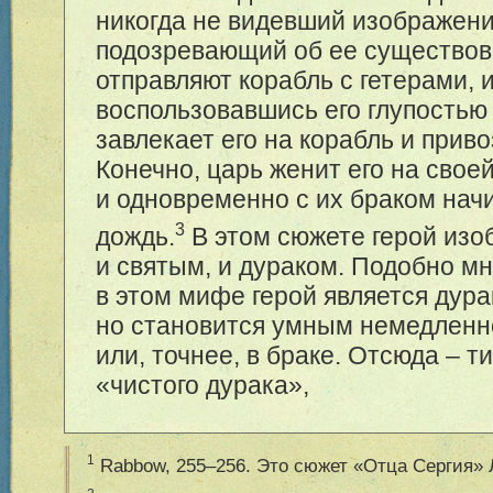
никогда не видевший изображен
подозревающий об ее существов
отправляют корабль с гетерами, и
воспользовавшись его глупостью
завлекает его на корабль и приво
Конечно, царь женит его на свое
и одновременно с их браком нач
3
дождь.
В этом сюжете герой изо
и святым, и дураком. Подобно мн
в этом мифе герой является дур
но становится умным немедленн
или, точнее, в браке. Отсюда – ти
«чистого дурака»,
1
Rabbow, 2
55–256
. Это сюжет «Отца Сергия» Л