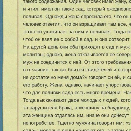
такого содержания. Один человек имел жену,
и чтил; имел он также сад, который ежедневн
поливал. Однажды жена спросила его, что он 
человек ответил, что он взращивает там все, 
этого он ухаживает за ним и поливает. Тогда ж
чтоб он взял ее с собой в сад, и она сотворит
На другой день они оба приходят в сад и му
молитвы; однако, жена отказывается ее соверш
муж не соединится с ней. От этого требовани
в отчаяние, так как боится свидетелей и позор
не достаточно меня дома?» говорит он ей, и
его работу. Жена, однако, начинает упорствова
что для поливки сада есть много времени. На
Тогда выскакивают двое молодых людей, кот
за нарушителя брака, а женщину за блудницу,
эта женщина отдалась им, иначе они донесут
непотребстве. Тщетно мужчина говорит им: «э
сада»; молодые люди убивают его, а затем 