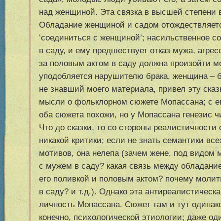
над женщиной. Эта связка в высшей степени 
Обладание женщиной и садом отождествляет
‛
соединиться с женщиной
’
; насильственное с
в саду, и ему предшествует отказ мужа, агре
за половым актом в саду должна произойти м
уподобляется нарушителю брака, женщина – б
не знавший моего материала, привел эту сказ
мысли о фольклорном сюжете Мопассана; с ег
оба сюжета похожи, но у Мопассана генезис ч
Что до сказки, то со стороны реалистичности
никакой критики; если не знать семантики вс
мотивов, она нелепа (зачем жене, под видом
с мужем в саду? какая связь между обладани
его поливкой и половым актом? почему моли
в саду? и т.д.). Однако эта антиреалистическ
личность Мопассана. Сюжет там и тут одинак
конечно, психологической этиологии; даже од