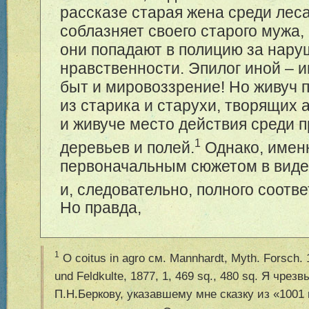
рассказе старая жена среди лес
соблазняет своего старого мужа,
они попадают в полицию за нар
нравственности. Эпилог иной – 
быт и мировоззрение! Но живуч 
из старика и старухи, творящих 
и живуче место действия среди 
1
деревьев и полей.
Однако, именн
первоначальным сюжетом в виде
и, следовательно, полного соотв
Но правда,
1
O coitus in agro см. Mannhardt, Myth. Forsch. 
und Feldkulte, 1877, 1, 469 sq., 480 sq. Я чре
П.Н.Беркову, указавшему мне сказку из «1001 