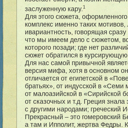
1
заслуженную кару.
Для этого сюжета, оформленного
комплекс именно таких мотивов,
ивариантность, говорящая сразу 
что мы имеем дело с сюжетом, в
которого позади; где нет различи
сюжет обратился в курсирующую
Для нас самой привычной являет
версия мифа, хотя в основном о
отличается от египетской в «Пове
братьях», от индусской в «Семи 
от малоазийской в «Сирийской б
от сказочных и т.д. Греция знала
с другими народами; греческий 
Прекрасный – это гомеровский Б
а там и Ипполит, жертва Федры. 