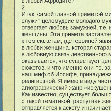
в любви Афродите?
2
Итак, самой главной приметой 
служит целомудрие молодого му
отвергает любовь замужней, т.е. 
женщины. Эта примета заставляе
к тем сюжетам, где героиней явл
в любви женщина, которая стара
в любовную связь девственного м
оказывается, что существует цел
сюжетов, и что именно они-то, 
наш миф об Иосифе, принадлежа
религиозной. Я имею в виду чист
агиографический жанр «искушен
Как известно, существует больш
с такой тематикой: распутная ж
отправляется к аскету и начинает