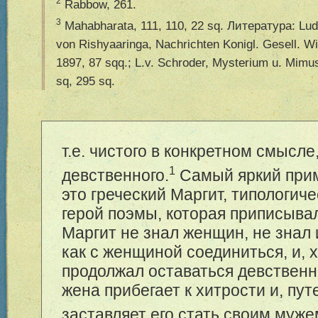
2
Rabbow, 261.
3
Mahabharata, 111, 110, 22 sq. Литература: Lud
von Rishyaaringa, Nachrichten Konigl. Gesell. Wiss
1897, 87 sqq.; L.v. Schroder, Mysterium u. Mimu
sq, 295 sq.
т.е. чистого в конкретном смысле
1
девственного.
Самый яркий при
это греческий Маргит, типологиче
герой поэмы, которая приписыва
Маргит не знал женщин, не знал и
как с женщиной соединиться, и, х
продолжал оставаться девственн
жена прибегает к хитрости и, пу
заставляет его стать своим муже