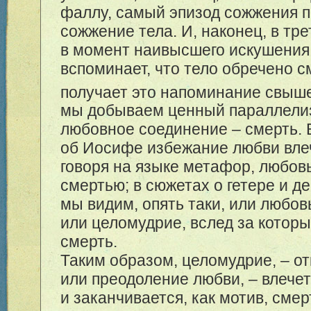
фаллу, самый эпизод сожжения 
сожжение тела. И, наконец, в тр
в момент наивысшего искушения
вспоминает, что тело обречено с
получает это напоминание свыш
мы добываем ценный параллели
любовное соединение – смерть. 
об Иосифе избежание любви влече
говоря на языке метафор, любов
смертью; в сюжетах о гетере и д
мы видим, опять таки, или любов
или целомудрие, вслед за котор
смерть.
Таким образом, целомудрие, – от
или преодоление любви, – влечет
и заканчивается, как мотив, смер