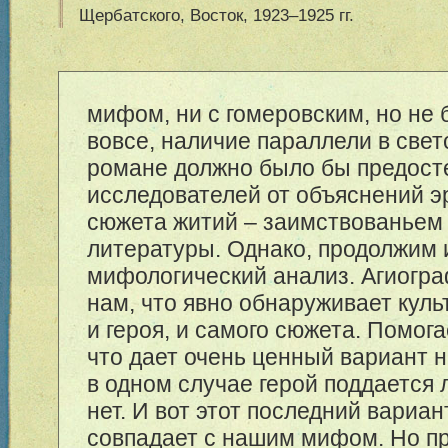
Щербатского, Восток, 19
23–192
5 гг.
мифом, ни с гомеровским, но не 
вовсе, наличие параллели в све
романе должно было бы предост
исследователей от объяснений э
сюжета житий – заимствованьем 
литературы. Однако, продолжим
мифологический анализ. Агиогра
нам, что явно обнаруживает кул
и героя, и самого сюжета. Помога
что дает очень ценный вариант 
в одном случае герой поддается 
нет. И вот этот последний вариа
совпадает с нашим мифом. Но пр