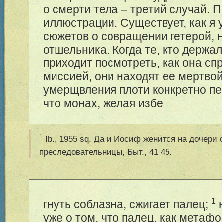
о смерти тела – третий случай. 
иллюстрации. Существует, как я 
сюжетов о совращении гетерой, н
отшельника. Когда те, кто держал
приходит посмотреть, как она сп
миссией, они находят ее мертвой
умерщвления плоти конкретно пе
что монах, желая избе
1
Ib., 1955 sq. Да и Иосиф женится на дочери 
преследовательницы, Быт., 41 45.
1
гнуть соблазна, сжигает палец;
н
уже о том, что палец, как метаф