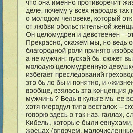
что она именно противоречит жи
деле, почему у всех народов так
о молодом человеке, который от
от любви обольстительной женщ
Он целомудрен и девственен – о
Прекрасно, скажем мы, но ведь о
благородной роли принято изобр
а не мужчин; пускай бы сюжет вы
молодую целомудренную девушку
избегает преследований грехово
это было бы и понятно, и «жизне
вообще, взялась эта концепция 
мужчины? Ведь в культе мы ее в
хотя гиеродул типа весталок – ско
говорю здесь о так наз. галлах, 
Кибелы, которые были евнухами,
жрецах (впрочем, малочисленны