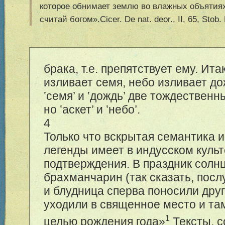
которое обнимает землю во влажных объятиях
считай богом».Cicer. De nat. deor., II, 65, Stob. E
брака, т.е. препятствует ему. Итак
изливает семя, небо изливает до
‛
семя
’
и
‛
дождь
’
две тождественн
но
‛
аскет
’
и
‛
небо
’
.
4
Только что вскрытая семантика 
легенды имеет в индусском куль
подтверждения. В праздник солн
брахманчарин (так сказать, посл
и блудница сперва поносили друг
уходили в священное место и та
1
целью рождения года»
Тексты, 