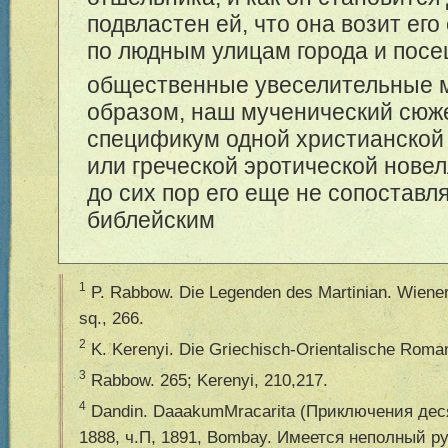
подвластен ей, что она возит его
по людным улицам города и посе
общественные увеселительные 
образом, наш мученический сюже
спецификум одной христианской
или греческой эротической новел
до сих пор его еще не сопоставля
библейским
1
P. Rabbow. Die Legenden des Martinian. Wiener
sq., 266.
2
K. Kerenyi. Die Griechisch-Orientalische Romanl
3
Rabbow. 265; Kerenyi, 210,217.
4
Dandin. DaaakumMracarita (Приключения десят
1888, ч.П, 1891, Bombay. Имеется неполный р