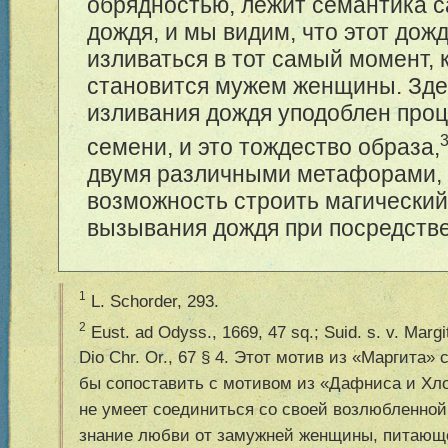
обрядностью, лежит семантика с
дождя, и мы видим, что этот дож
изливаться в тот самый момент, 
становится мужем женщины. Зд
изливания дождя уподоблен проц
семени, и это тождество образа,
двумя различными метафорами,
возможность строить магический
вызывания дождя при посредств
1
L. Schorder, 293.
2
Eust. ad Odyss., 1669, 47 sq.; Suid. s. v. Margi
Dio Chr. Or., 67 § 4. Этот мотив из «Маргита»
бы сопоставить с мотивом из «Дафниса и Хл
не умеет соединиться со своей возлюбленной
знание любви от замужней женщины, питающе