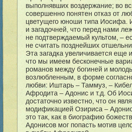
выполнявших воздержание; во вс
совершенно понятен отказ от люб
цветущего юноши типа Иосифа. 
и загадочней, что перед нами ле
не подтверждаемый культом, – е
не считать позднейших отшельни
Эта загадка увеличивается еще и
что мы имеем бесконечные вари
романов между богиней и молод
возлюбленным, в форме согласн
любви: Иштарь – Таммуз, – Кибел
Афродита – Адонис и т.д. Об Ио
достаточно известно, что он явл
модификацией Озириса – Адонис
это так, как в биографию божест
Адонисов мог попасть мотив цел