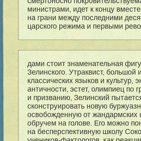
смертоносно покровительствуем
министрами, идет к концу вместе
на грани между последними дес
царского режима и первыми рев
дами стоит знаменательная фигу
Зелинского. Утраквист, большой 
классических языков и культур, 
античности, эстет, олимпиец по 
и призванию, Зелинский пытаетс
сконструировать новую буржуазн
освобожденную от жандармских 
обручем на голове. Его можно по
на бесперспективную школу Сок
учеников-фактологов, как реакц