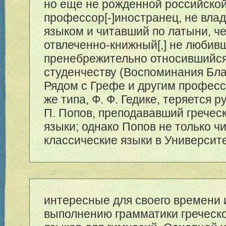
но еще не рожденной российской
профессор[-]иностранец, не вла
языком и читавший по латыни, че
отвлеченно-книжный[,] не любив
пренебрежительно относившийся
студенчеству (Воспоминания Бла
Рядом с Грефе и другим професс
же типа, Ф. Ф. Гедике, теряется р
П. Попов, преподававший гречес
языки; однако Попов не только ч
классические языки в Университе
интересные для своего времени и
выполнению грамматики греческо