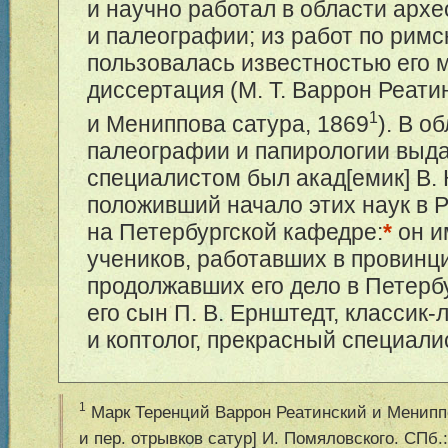
и научно работал в области архе
и палеографии; из работ по римс
пользовалась известностью его 
диссертация (М. Т. Варрон Реати
1
и Мениппова сатура, 1869
). В о
палеографии и папирологии вы
специалистом был акад[емик] В. 
положивший начало этих наук в 
на Петербургской кафедре:
*
он и
учеников, работавших в провинц
продолжавших его дело в Петербу
его сын П. В. Ернштедт, классик-
и коптолог, прекрасный специалис
1
Марк Теренций Варрон Реатинский и Мениппо
и пер. отрывков сатур] И. Помяловского. СПб.: