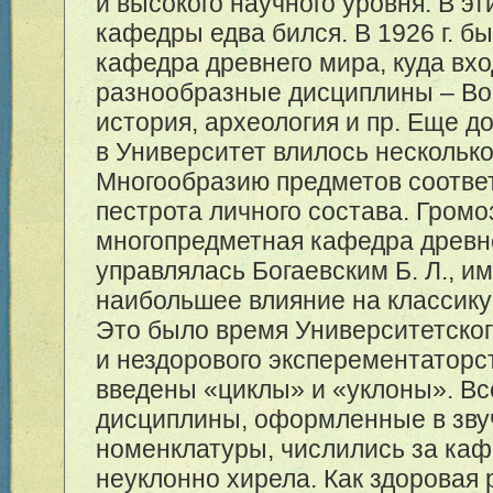
и высокого научного уровня. В эт
кафедры едва бился. В 1926 г. б
кафедра древнего мира, куда вх
разнообразные дисциплины – Вос
история, археология и пр. Еще до
в Университет влилось нескольк
Многообразию предметов соотве
пестрота личного состава. Громо
многопредметная кафедра древн
управлялась Богаевским Б. Л., 
наибольшее влияние на классику
Это было время Университетско
и нездорового эксперементаторс
введены «циклы» и «уклоны». Вс
дисциплины, оформленные в зв
номенклатуры, числились за каф
неуклонно хирела. Как здоровая 