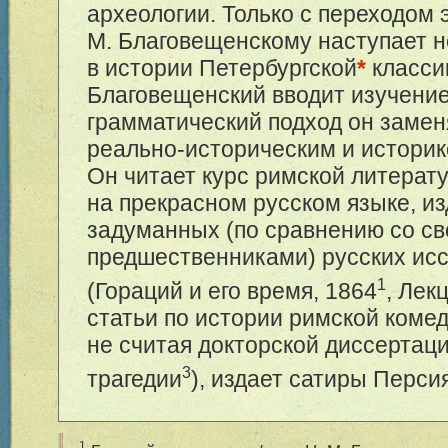
археологии. Только с переходом 
М. Благовещенскому наступает 
в истории Петербургской
*
классик
Благовещенский вводит изучение
грамматический подход он замен
реально-историческим и истори
Он читает курс римской литерат
на прекрасном русском языке, и
задуманных (по сравнению со с
предшественниками) русских ис
1
(Гораций и его время, 1864
, Лек
статьи по истории римской комед
не считая докторской диссертац
3
трагедии
), издает сатиры Перси
1