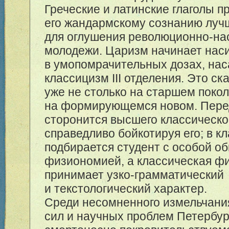
Греческие и латинские глаголы п
его жандармскому сознанию луч
для оглушения революционно-на
молодежи. Царизм начинает нас
в умопомрачительных дозах, на
классицизм III отделения. Это ск
уже не столько на старшем покол
на формирующемся новом. Пере
сторонится высшего классическо
справедливо бойкотируя его; в к
подбирается студент с особой о
физиономией, а классическая ф
принимает узко-грамматический
и текстологический характер.
Среди несомненного измельчани
сил и научных проблем Петербур