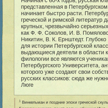
Начиная с 60-х годов, русская кл
представленная в Петербургском
начинает быстро расти. Петербу
греческой и римской литератур д
крупных, чрезвычайно серьезных
как Ф. Ф. Соколов, И. В. Помяловс
Никитин, В. К. Ернштедт. Глубок
для истории Петербургской класс
выдающиеся деятели в области 
филологии все являются ученика
Петербургского Университета, 
которого уже создают свои собс
русских классиков: сюда же нужно
Люге
1
Винкельман и поздние эпохи греческой скуль