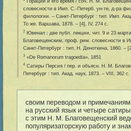
Гораций и его время / соч. Н. М. Благовещен
словесности в Имп. С.-Петерб. ун-те, д-ра ф
филологии. – Санкт-Петербург : тип. Имп. Акад. 
То же. Варшава, 1878. – [4], IV, 274 с.
2
Ювенал : две публ. лекции, чит. 9 и 23 марта 
Благовещенским, проф. рим. словесности в Им
Санкт-Петербург : тип. Н. Деноткина, 1860. – [2]
3
«De Romanorum tragoedia», 1851
4
Сатиры Персия / пер. и объясн. Н. М. Благов
Петербург : тип. Акад. наук, 1873. – VIII, 362 с.
своим переводом и примечаниям
на русский язык и четыре сатир
с этим Н. М. Благовещенский вед
популяризаторскую работу и зна