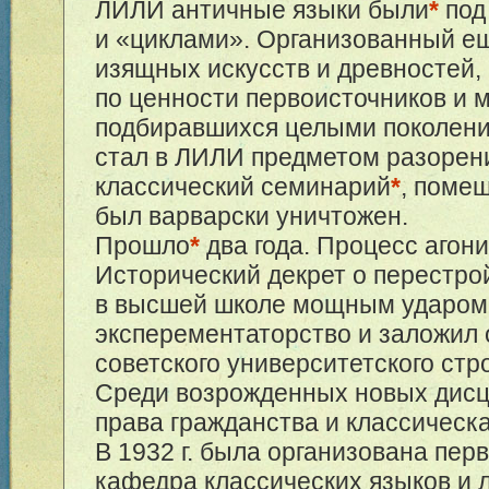
ЛИЛИ античные языки были
*
под
и «циклами». Организованный ещ
изящных искусств и древностей,
по ценности первоисточников и 
подбиравшихся целыми поколени
стал в ЛИЛИ предметом разорен
классический семинарий
*
, поме
был варварски уничтожен.
Прошло
*
два года. Процесс агони
Исторический декрет о перестро
в высшей школе мощным ударом
эксперементаторство и заложил 
советского университетского стр
Среди возрожденных новых дисц
права гражданства и классическ
В 1932 г. была организована пер
кафедра классических языков и 