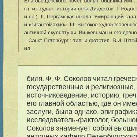
Благовещенского, почет. вольн. общника Имп. А
гл. из худож. истории века Диадохов. I. Родо
и пр.). II. Пергамская школа. Умирающий галл
и «гигантомахия». III. Высокое художественно
античной скульптуры. Винкельман и его давно
– Санкт-Петербург : тип. и фототип. В.И. Штейна
ил.
биля. Ф. Ф. Соколов читал гречес
государственные и религиозные,
источниковедение, историю, греч
его главной областью, где он и
заслуги, была однако, эпиграфик
исследователь-фактолог, большой
Соколов знаменует собой высши
античных кафедр Петербургского