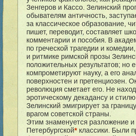
Зенгеров и Кассо. Зелинский про
обывателям античность, заступа
за классическое образование, чит
пишет, переводит, составляет шк
комментарии и пособия. В акаде
по греческой трагедии и комедии
и ритмике римской прозы Зелинс
положительных результатов; но 
компрометируют науку, а его ана
поверхностен и претенциозен. О
революция сметает его. Не нахо
эротическому декадансу и стилю
Зелинский эмигрирует за границу
врагом советской страны.
Этим знаменуется разложение и 
Петербургской
*
классики. Были 