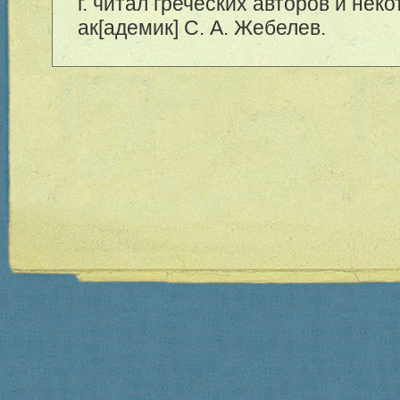
г. читал греческих авторов и нек
ак[адемик] С. А. Жебелев.