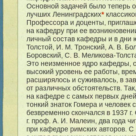
Основной задачей было теперь 
лучших Ленинградских
*
классико
Профессора и доценты, пригла
на кафедру при ее возникновени
личный состав кафедры и в дни ю
Толстой, И. М. Тронский, А. В. Бо
Боровский, С. В. Меликова-Толст
Это неизменное ядро кафедры,
высокий уровень ее работы, вре
расширялось и суживалось, в за
от различных обстоятельств. Так
на кафедре с самых первых дней
тонкий знаток Гомера и человек 
безвременно скончался в 1937 г.
г. проф. А. И. Малеин, два года 
при кафедре римских авторов. С