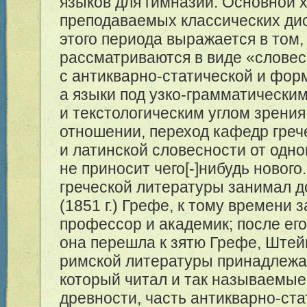
языков для гимназий. Основной 
преподаваемых классических ди
этого периода выражается в том,
рассматриваются в виде «словес
с антикварно-статической и фор
а языки под узко-грамматически
и текстологическим углом зрения
отношении, переход кафедр греч
и латинской словесности от одно
не приносит чего[-]нибудь нового
греческой литературы занимал д
(1851 г.) Грефе, к тому времени
профессор и академик; после ег
она перешла к зятю Грефе, Ште
римской литературы принадлежал
который читал и так называемые
древности, часть антикварно-ст