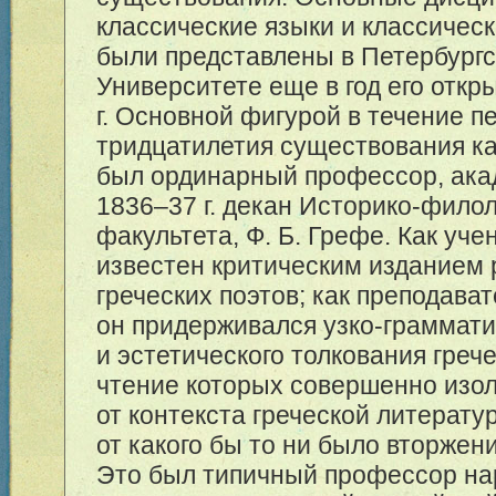
классические языки и классичес
были представлены в Петербург
Университете еще в год его откры
г. Основной фигурой в течение п
тридцатилетия существования 
был ординарный профессор, ака
1836–37
г. декан Историко-филол
факультета, Ф. Б. Грефе. Как уче
известен критическим изданием 
греческих поэтов; как преподават
он придерживался узко-граммати
и эстетического толкования грече
чтение которых совершенно изо
от контекста греческой литератур
от какого бы то ни было вторжен
Это был типичный профессор н