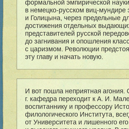
формальной эмпирической науки
в немецко-русском виц-мундире 
и Голицына, через предельные д
достижения отдельных выдающи
представителей русской передово
до загнивания и опошления клас
с царизмом. Революции предстоя
эту главу и начать новую.
И вот пошла неприятная агония. 
г. кафедра переходит к А. И. Мал
воспитаннику и профессору Исто
филологического Института, все
от Университета и лишенного ег