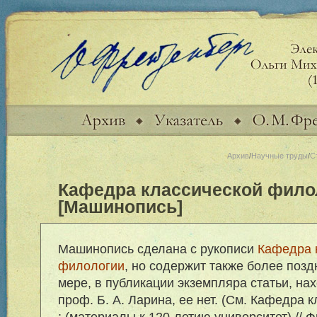
Архив
/
Научные труды
/
С
Кафедра классической фило
[Машинопись]
Машинопись сделана с рукописи
Кафедра 
филологии
, но содержит также более позд
мере, в публикации экземпляра статьи, на
проф. Б. А. Ларина, ее нет. (См. Кафедра
: (материалы к 120-летию университет) // 