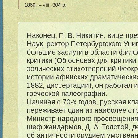
1869. – viii, 304 p.
Наконец, П. В. Никитин, вице-пр
Наук, ректор Петербургского Уни
большие заслуги в области фило
критики (Об основах для критики
эолических стихотворений Феокри
истории афинских драматических
1882, диссертации); он работал и
греческой палеографии.
Начиная с 70-х годов, русская кл
переживает один из наиболее ст
Министр народного просвещения
шеф жандармов, Д. А. Толстой, д
об античности орудием умственн