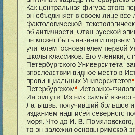
Как центральная фигура этого пе
он объединяет в своем лице все
фактологической, текстологическ
об античности. Отец русской эпи
он может быть назван и первым 
учителем, основателем первой У
школы классиков. Его ученики, с
Петербургского Университета, з
впоследствии видное место в Ис
провинциальных Университетов
*
Петербургском
*
Историко-Филол
Институте. Из них самый известн
Латышев, получивший большое и
изданием надписей северного п
моря. Что до И. В. Помяловского, 
то он заложил основы римской э