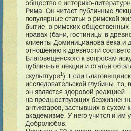
общество с историко-литератур
Рима. Он читает публичные лекц
популярные статьи о римской жи
бытие, о римских общественных
нравах (бани, гостиницы в древн
клиенты Доминицианова века и д
отношению к древности соответс
Благовещенского к вопросам иску
публичные лекции и статьи об э
1
скульптуре
). Если Благовещенск
исследовательской глубины, то, 
он является здоровой реакцией
на предшествующих безжизненн
антикваров, застывших в сухом 
академизме. У него учится и им у
Добролюбов.