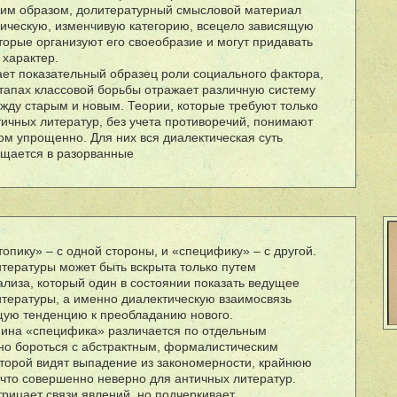
Таким образом, долитературный смысловой материал
ическую, изменчивую категорию, всецело зависящую
торые организуют его своеобразие и могут придавать
характер.
дает показательный образец роли социального фактора,
этапах классовой борьбы отражает различную систему
жду старым и новым. Теории, которые требуют только
ичных литератур, без учета противоречий, понимают
м упрощенно. Для них вся диалектическая суть
ащается в разорванные
пику» – с одной стороны, и «специфику» – с другой.
итературы может быть вскрыта только путем
ализа, который один в состоянии показать ведущее
итературы, а именно диалектическую взаимосвязь
ущую тенденцию к преобладанию нового.
мина «специфика» различается по отдельным
но бороться с абстрактным, формалистическим
торой видят выпадение из закономерности, крайнюю
что совершенно неверно для античных литератур.
трицает связи явлений, но подчеркивает