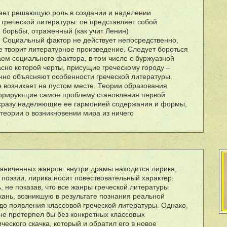
рает решающую роль в создании и наделении
 греческой литературы: он представляет собой
 борьбы, отраженный (как учит Ленин)
. Социальный фактор не действует непосредственно,
е творит литературное произведение. Следует бороться
ем социального фактора, в том числе с буржуазной
асно которой черты, присущие греческому городу –
енно объясняют особенности греческой литературы.
е возникает на пустом месте. Теории образования
норирующие самое проблему становления первой
 сразу наделяющие ее гармонией содержания и формы,
теории о возникновении мира из ничего
граниченных жанров: внутри драмы находится лирика,
 поэзии, лирика носит повествовательный характер.
 не показав, что все жанры греческой литературы
нь, возникшую в результате познания реальной
до появления классовой греческой литературы. Однако,
не претерпел бы без конкретных классовых
ческого скачка, который и обратил его в новое