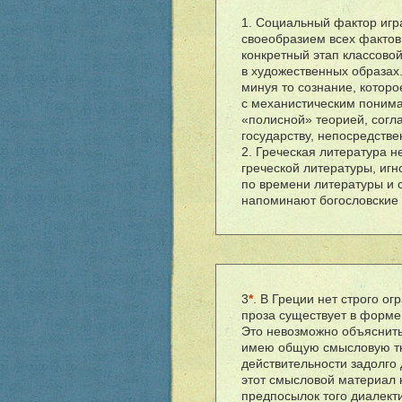
1. Социальный фактор иг
своеобразием всех фактов
конкретный этап классовой
в художественных образах
минуя то сознание, которо
с механистическим понима
«полисной» теорией, согл
государству, непосредств
2. Греческая литература н
греческой литературы, иг
по времени литературы и
напоминают богословские 
3
*
. В Греции нет строго о
проза существует в форме
Это невозможно объяснить,
имею общую смысловую тка
действительности задолго 
этот смысловой материал 
предпосылок того диалекти