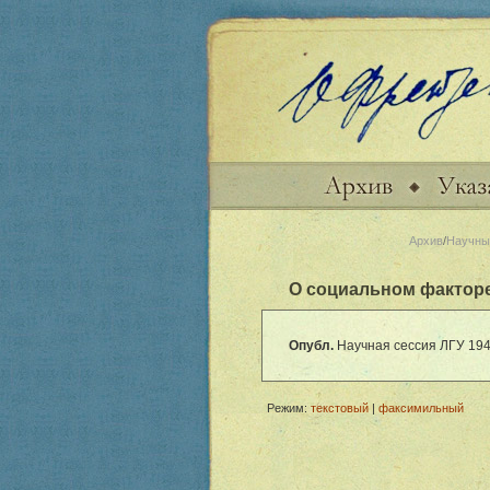
Архив
/
Научны
О социальном факторе
Опубл.
Научная сессия ЛГУ 1948 
Режим:
текстовый
|
факсимильный