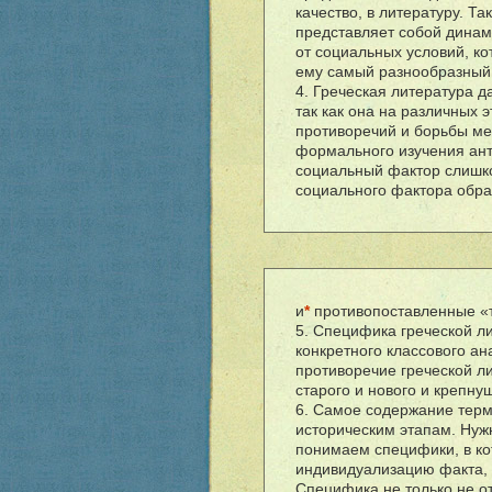
качество, в литературу. 
представляет собой динам
от социальных условий, ко
ему самый разнообразный 
4. Греческая литература 
так как она на различных 
противоречий и борьбы ме
формального изучения ант
социальный фактор слишко
социального фактора обр
и
*
противопоставленные «то
5. Специфика греческой л
конкретного классового ан
противоречие греческой л
старого и нового и крепн
6. Самое содержание тер
историческим этапам. Нуж
понимаем специфики, в ко
индивидуализацию факта, 
Специфика не только не о