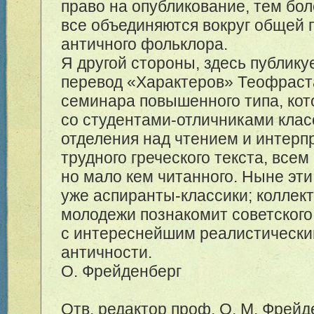
право на опубликование, тем бол
все объединяются вокруг общей
античного фольклора.
Я другой стороны, здесь публику
перевод «Характеров» Теофраста
семинара повышенного типа, кот
со студентами-отличниками клас
отделения над чтением и интерп
трудного греческого текста, всем
но мало кем читанного. Ныне эти
уже аспиранты-классики; коллек
молодежи познакомит советского
с интереснейшим реалистическ
античности.
О. Фрейденберг
Отв. редактор проф. О. М. Фрейд