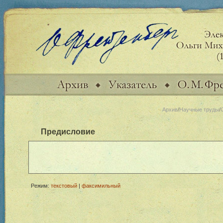
Архив
/
Научные труды
/
Предисловие
Режим:
текстовый
|
факсимильный