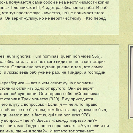
рока получается сама собой из-за неотличимости копии
нных Пленниках в III, 4 идет разоблачение раба. И раб,
 что тут простое жульничество, но не понимает этого
а. Он верит жулику, но не верит честному: «Кто перед
es, eum ignoras: illum nominas, quem non vides 566).
разоблачитель-то знает, кого видит, но не знает старик,
еля. Осложнена эта путаница еще и тем, что самое
, и ложь: ведь раб уже не раб, не Тиндар, а господин
неразбериха — вот в чем лежит душа паллиаты.
тоянии отличить одно от другого. Они де верят
ственной сущности. Они теряют себя. «Спрашиваю
т старик в Трех монетах (929). Ему приходится
го плуту с вопросом: «Если, я — не я, то, право,
т: «Раньше не был тем, кем был ты; вдруг, кем не был,
 qui eras: nunc is factus, qui tum non eras 978).
у вопрос: «Где я? Здесь ли, между мертвых ли?»
есь, ни там». Тогда юноша спрашивает: «А уж если я ни
жи мне, где же я тогда?». И вот что тот отвечает: