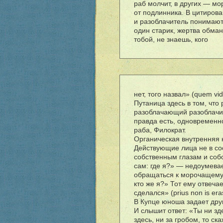
раб молчит, в других — мо
от подлинника. В цитирова
и разоблачитель понимают,
один старик, жертва обман
тобой, не знаешь, кого
нет, того назвал» (quem vid
Путаница здесь в том, что 
разоблачающий разоблачит
правда есть, одновременно
раба, Филократ.
Органическая внутренняя 
Действующие лица не в сос
собственным глазам и соб
сам: где я?» — недоумевае
обращаться к морочащему е
кто же я?» Тот ему отвечае
сделался» (prius non is eras
В Купце юноша задает друг
И слышит ответ: «Ты ни зд
здесь, ни за гробом, то ска