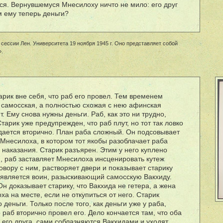
ся. Вернувшемуся Мнесилоху ничто не мило: его друг
м ему теперь деньги?
сессии Лен. Университета 19 ноября 1945 г. Оно представляет собой
».
арик вне себя, что раб его провел. Тем временем
е самосская, а полностью схожая с нею афинская
. Ему снова нужны деньги. Раб, как это ни трудно,
тарик уже предупрежден, что раб плут, но тот так ловко
адается вторично. План раба сложный. Он подсовывает
 Мнесилоха, в котором тот якобы разоблачает раба
я наказания. Старик разъярен. Этим у него куплено
м, раб заставляет Мнесилоха инсценировать кутеж
овору с ним, растворяет двери и показывает старику
появляется воин, разыскивающий самосскую Вакхиду.
Он доказывает старику, что Вакхида не гетера, а жена
ха на месте, если не откупиться от него. Старик
 деньги. Только после того, как деньги уже у раба,
о раб вторично провел его. Дело кончается там, что оба
 его друга, cами соблазняются Вакхидами и уходят