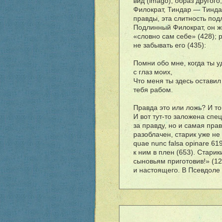
вид (imago), образ другого
Филократ, Тиндар — Тиндар
правды, эта слитность под
Подлинный Филократ, он ж
«словно сам себе» (428);
не забывать его (435):
Помни обо мне, когда ты 
с глаз моих,
Что меня ты здесь оставил
тебя рабом.
Правда это или ложь? И то
И вот тут-то заложена сп
за правду, но и самая пра
разоблачен, старик уже не 
quae nunc falsa opinare 6
к ним в плен (653). Стари
сыновьям приготовив!» (12
и настоящего. В Псевдоле