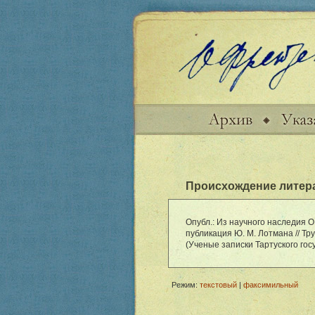
Происхождение литер
Опубл.: Из научного наследия О
публикация Ю. М. Лотмана // Тру
(Ученые записки Тартуского гос
Режим:
текстовый
|
факсимильный