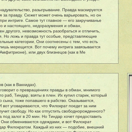
 надувательство, разыгрывание. Правда маскируется
я за правду. Сюжет может очень варьировать, но он
при интриге. Самое тут главное — его закручиванье
го и настоящего, недоразумения и обман,
н другого, невозможность разобраться и отличить,
ся. Но ложь и правда тут особые, представляющие
тельные категории. Они соотнесены с тем, что есть
 лишь мерещится. Вот почему интрига завязывается
в Амфитрионе), или двух близнецов (как в Ме
в (как в Вакхидах).
говорит о превращениях правды в обман, мнимого
о раб, Тиндар, взяты в плен. Их купил старик, который
 сына, тоже попавшего в рабство. Оказывается,
И вот уговариваются, что Филократ поедет за ним
олучит свободу. Но как отпустить свободнорожденного?
 под залог в 20 мин. Но Тиндар хочет предоставить
. Они обмениваются одеждами, и вот Филократ
дар Филократом. Каждый из них — подобие, внешний