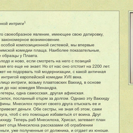
1
ной интриги
то своеобразное явление, имеющее свою датировку,
е закономерное возникновение.
с особой композиционной системой, мы впервые
римской комедии плаща. Наиболее показательные,
 образцы у Плавта.
одо и ново, если смотреть на него с позиций
ая его еще не знает. Но от нас оно отстоит на 2200 лет.
ет не подорвать той модернизации, с какой античная
 интригой европейской комедии XVII века.
 лицо интриги, возьму плавтовских Вакхид, в основе
ая до нас комедия Менандра.
гетеры, одна самосская, другая афинская.
илох, посланный отцом за долгом. Однако эту Вакхиду
Афины. Мнесилох просит своего друга отыскать ее и
привезет деньги. Обе сестры, не зная об этом, сами
руга, чтоб с его помощью избавиться от воина. Друг
кхиду. Теперь раб Мнесилоха, Хрисал, затевает план
ает отца Мнесилоха рассказами об ограблении
ньги, уже полученные от должника, и отдает их юноше.