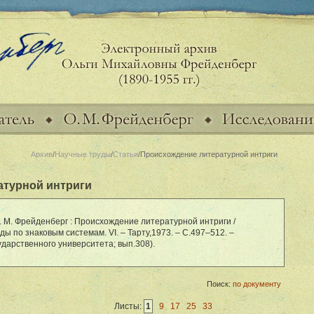
Архив
/
Научные труды
/
Статьи
/Происхождение литературной интриги
атурной интриги
. М. Фрейденберг : Происхождение литературной интриги /
ды по знаковым системам. VI. – Тарту,1973. – С.4
97–512
. –
ударственного университета; вып.308).
Поиск:
по документу
Листы:
1
9
17
25
33