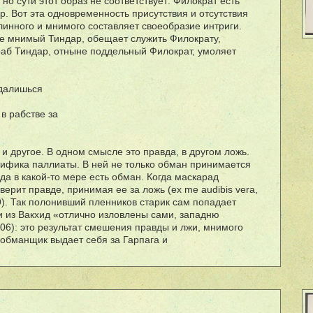
, но сути этот образ не соответствует: Филократ есть
. Вот эта одновременность присутствия и отсутствия
линного и мнимого составляет своеобразие интриги.
е мнимый Тиндар, обещает служить Филократу,
 раб Тиндар, отныне поддельный Филократ, умоляет
удалишься
 в рабстве за
 и другое. В одном смысле это правда, в другом ложь.
ецифика паллиаты. В ней не только обман принимается
вда в какой-то мере есть обман. Когда маскарад
верит правде, принимая ее за ложь (ех me audibis vera,
19). Так полонивший пленников старик сам попадает
ки из Вакхид «отлично изловлены сами, западню
06): это результат смешения правды и лжи, мнимого
 обманщик выдает себя за Гарпага и