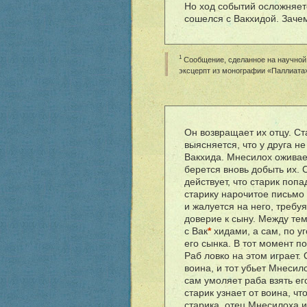
Но ход событий осложняет
сошелся с Вакхидой. Заче
1
Сообщение, сделанное на научной 
эксцерпт из монографии «Паллиата
Он возвращает их отцу. Ст
выясняется, что у друга н
Вакхида. Мнесилох оживает
берется вновь добыть их. С
действует, что старик поп
старику нарочитое письмо
и жалуется на него, требу
доверие к сыну. Между те
с Вак
*
хидами, а сам, по уг
его сынка. В тот момент 
Раб ловко на этом играет. 
воина, и тот убьет Мнесило
сам умоляет раба взять его
старик узнает от воина, чт
старика, отец Мнесилоха и