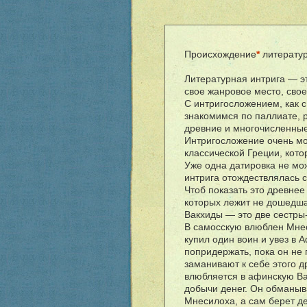
Происхождение
*
литератур
Литературная интрига — э
свое жанровое место, сво
С интригосложением, как 
знакомимся по паллиате, 
древние и многочисленные
Интригосложение очень мол
классической Греции, котор
Уже одна датировка не мож
интрига отождествлялась с
Чтоб показать это древнее
которых лежит не дошедш
Вакхиды — это две сестры-
В самосскую влюблен Мнес
купил один воин и увез в 
попридержать, пока он не 
заманивают к себе этого д
влюбляется в афинскую Ва
добычи денег. Он обманыв
Мнесилоха, а сам берет де