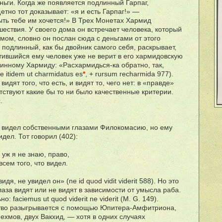
ньги. Когда же появляется подлинный Гарпаг,
етно тот доказывает: «я и есть Гарпаг!» —
ыть тебе им хочется!» В Трех Монетах Хармид
шествия. У своего дома он встречает человека, который
мом, словно он послан сюда с деньгами от этого
подлинный, как бы двойник самого себя, раскрывает,
ретившийся ему человек уже не верит в его хармидовскую
линному Хармиду: «Расхармидься-ка обратно, так,
e itidem ut charmidatus es
*
, + rursum recharmida 977).
идят того, что есть, и видят то, чего нет: в «правде»
тствуют какие бы то ни было качественные критерии.
.
 видел собственными глазами Филокомасию, но ему
идел. Тот говорил (402):
 уж я не знаю, право,
сем того, что видел.
дя, не увидел он» (ne id quod vidit viderit 588). Но это
лаза видят или не видят в зависимости от умысла раба.
: faciemus ut quod viderit ne viderit (М. G. 149).
тво разыгрывается с помощью Юпитера-Амфитриона,
ехмов, двух Вакхид, — хотя в одних случаях