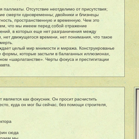
я паллиаты. Отсутствие неотделимо от присутствия;
ние смерти одновременны; двойники и близнецы
ность, пространственную и временную. Чем это
ем, что мы имеем перед собой отражение
лений, в которых еще нет разграничения между
, нет движущегося времени, нет понимания, что такое
мерть.
ждает целый мир мнимости и миража. Конструированье
е формы, которые застыли в балаганных иллюзионах,
ном «шарлатанстве». Черты фокуса и престигитации
авта.
ст является как фокусник. Он просит расчистить
сто, куда он мог бы сейчас, без помощи строителя,
ектора
Афин сюда
ыграем мы