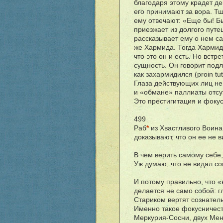
благодаря этому крадет де
его принимают за вора. Тщ
ему отвечают: «Еще бы! Б
приезжает из долгого путе
рассказывает ему о нем са
же Хармида. Тогда Хармид 
что это он и есть. Но вст
сущность. Он говорит под
как захармидился (proin tut
Глаза действующих лиц не в
и «обмане» паллиаты отсу
Это престигитация и фокус
499
Раб
*
из Хвастливого Воина
доказывают, что он ее не в
В чем верить самому себе,
Уж думаю, что не видал сов
И потому правильно, что «ви
делается не само собой: г
Стариком вертят сознательно
Именно такое фокусничес
Меркурия-Сосни, двух Мен