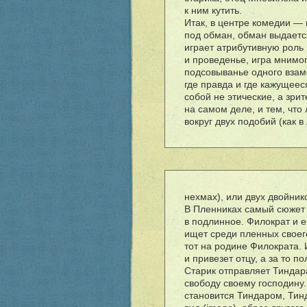
к ним кутить.
Итак, в центре комедии —
под обман, обман выдаетс
играет атрибутивную роль 
и проведенье, игра мнимо
подсовыванье одного взаме
где правда и где кажущее
собой не этические, а зри
на самом деле, и тем, что
вокруг двух подобий (как 
нехмах), или двух двойнико
В Пленниках самый сюжет 
в подлинное. Филократ и ег
ищет среди пленных своего
тот на родине Филократа. 
и привезет отцу, а за то п
Старик отправляет Тиндара
свободу своему господину
становится Тиндаром, Тин