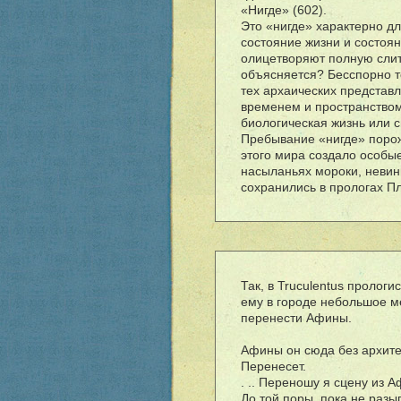
«Нигде» (602).
Это «нигде» характерно дл
состояние жизни и состоя
олицетворяют полную слит
объясняется? Бесспорно т
тех архаических представ
временем и пространством
биологическая жизнь или с
Пребывание «нигде» поро
этого мира создало особы
насыланьях мороки, невин
сохранились в прологах Пл
Так, в Truculentus прологи
ему в городе небольшое ме
перенести Афины.
Афины он сюда без архит
Перенесет.
. .. Переношу я сцену из 
До той поры, пока не раз