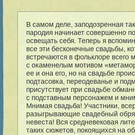
В самом деле, заподозренная та
пародия начинает совершенно п
освещать себя. Теперь я вспом
все эти бесконечные свадьбы, к
встречаются в фольклоре всего 
с окаменелым мотивом «метамор
ее и она его, но на свадьбе прои
подтасовка, переодеванье и подм
присутствует при свадьбе обман
с подставным персонажем и мни
Мнимая свадьба! Участники, все
разыгрывающие свадебный обряд
невеста! Вся средневековая лит
таких сюжетов, покоящихся на об