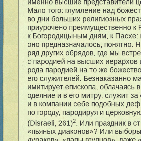
именно высшие представители це
Мало того: глумление над божес
во дни больших религиозных пра
приурочено преимущественно к 
к Богородицыным дням, к Пасхе:
оно предназначалось, понятно. Н
ряд других обрядов, где мы встр
с пародией на высших иерархов ц
рода пародией на то же божество
его служителей. Безнаказанно м
имитирует епископа, облачаясь в
одеяние и в его митру, служит за
и в компании себе подобных де
по городу, пародируя и церковн
2
(Disraeli, 261)
. Или праздник в 
«пьяных диаконов»? Или выборы
дураков», «папы глупцов», даже 