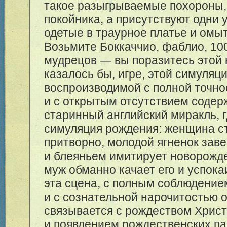
такое разыгрываемые похороны, 
покойника, а присутствуют одни 
одетые в траурное платье и омы
Возьмите Боккаччио, фаблио, 10
мудрецов — вы поразитесь этой 
казалось бы, игре, этой симуляц
воспроизводимой с полной точн
и с открытым отсутствием содер
старинный английский миракль, г
симуляция рождения: женщина ст
притворно, молодой ягненок заве
и блеяньем имитирует новорожде
муж обманно качает его и успока
эта сцена, с полным соблюдени
и с сознательной нарочитостью 
связывается с рождеством Хрис
и появлением рождественских пас