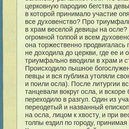
церковную пародию бегства девы
в которой принимало участие опя
все духовенство? Про триумфал
в храм веселой девицы на осле
огромной толпой и всем духовен
она торжественно продвигалась п
не доходила до церкви, где ее и 
триумфально вводили в храм и с
Происходило пышное богослужен
певцы и вся публика утоляли св
и поили осла). После литургии в
танцевали вокруг осла, и вскоре
переходило в разгул. Один из уча
переодетый и названный епископ
на осла, лицом к хвосту, и при в
толпы ездил по городу, принимая 