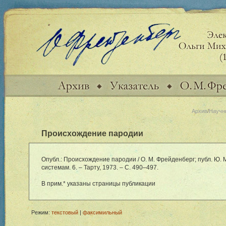
Архив
/
Научн
Происхождение пародии
Опубл.: Происхождение пародии / О. М. Фрейденберг; публ. Ю. 
системам. 6. – Тарту, 1973. – С. 490–497.
В прим.* указаны страницы публикации
Режим:
текстовый
|
факсимильный