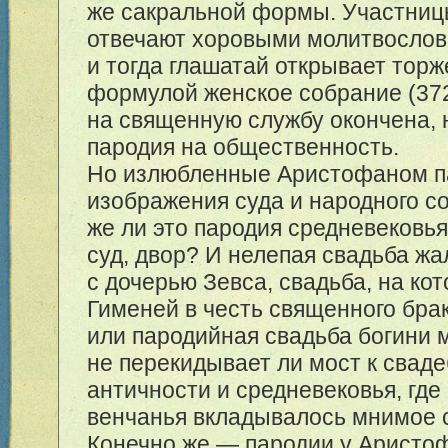
же сакральной формы. Участниц
отвечают хоровыми молитвослови
и тогда глашатай открывает тор
формулой женское собрание (372
на священную службу окончена, 
пародия на общественность.
Но излюбленные Аристофаном 
изображения суда и народного с
же ли это пародия средневековья
суд, двор? И нелепая свадьба жа
с дочерью Зевса, свадьба, на ко
Гименей в честь священного брак
или пародийная свадьба богини 
не перекидывает ли мост к свад
античности и средневековья, где
венчанья вкладывалось мнимое
Конечно же — пародии у Арист