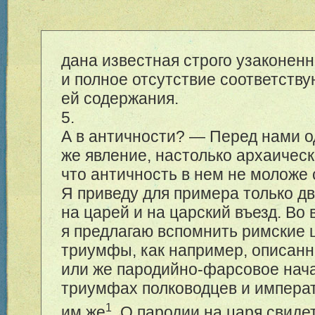
дана известная строго узаконен
и полное отсутствие соответств
ей содержания.
5.
А в античности? — Перед нами о
же явление, настолько архаическ
что античность в нем не моложе 
Я приведу для примера только дв
на царей и на царский въезд. Во
я предлагаю вспомнить римские 
триумфы, как например, описан
или же пародийно-фарсовое нач
триумфах полководцев и импера
1
им же
. О пародии на царя свиде