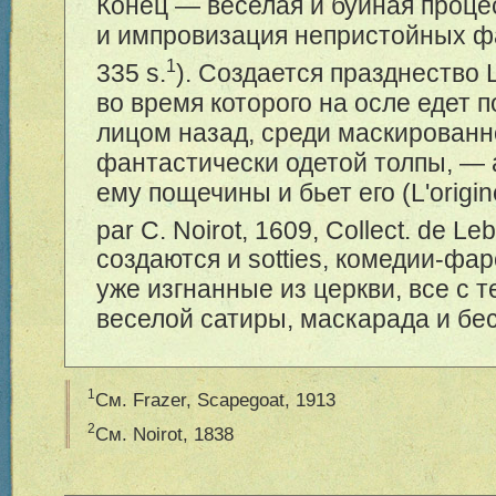
Конец — веселая и буйная проце
и импровизация непристойных фа
1
335 s.
). Создается празднество 
во время которого на осле едет п
лицом назад, среди маскированн
фантастически одетой толпы, — 
ему пощечины и бьет его (L'origi
par C. Noirot, 1609, Соllесt. de Lebe
создаются и sotties, комедии-фар
уже изгнанные из церкви, все с 
веселой сатиры, маскарада и бе
1
См. Frazer, Scapegoat, 1913
2
См. Noirot, 1838