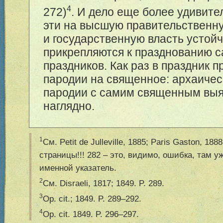
4
272)
. И дело еще более удивит
эти на высшую правительственн
и государственную власть устой
прикрепляются к празднованию 
праздников. Как раз в праздник 
пародии на священное: архаичес
пародии с самим священным выя
наглядно.
1
См. Petit de Julleville, 1885; Paris Gaston, 188
страницы!!! 282 – это, видимо, ошибка, там уж
именной указатель.
2
См. Disraeli, 1817; 1849. P. 289.
3
Op. cit.; 1849. P. 2
89–292
.
4
Op. cit. 1849. P. 2
96–297
.