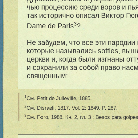
чью процессию среди воров и пь
так исторично описал Виктор Гюго 
3
Dame de Paris
?
Не забудем, что все эти пародии
которые назывались sotties, выш
церкви и, когда были изгнаны отт
и сохранили за собой право нас
священным:
1
См. Petit de Julleville, 1885.
2
См. Disraeli, 1817. Vol. 2; 1849. P. 287.
3
См. Гюго, 1988. Кн. 2, гл. 3 : Besos para golpes