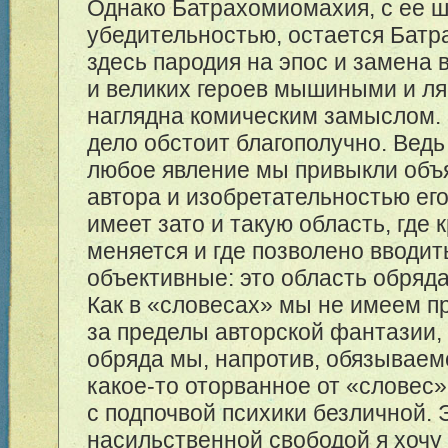
Однако Батрахомиомахия, с ее 
убедительностью, остается Бат
здесь пародия на эпос и замена 
и великих героев мышиными и л
наглядна комическим замыслом. 
дело обстоит благополучно. Ведь
любое явление мы привыкли объ
автора и изобретательностью ег
имеет зато и такую область, где 
меняется и где позволено вводи
объективные: это область обряда
Как в «словесах» мы не имеем п
за пределы авторской фантазии, 
обряда мы, напротив, обязываем
какое-то оторванное от «словес»
с подпочвой психики безличной. 
насильственной свободой я хочу