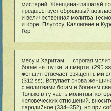
мистерий. Женщина-глашатай пое
предшествует обрядовый возгла
и величественная молитва Тесм
и Коре, Плутосу, Каллигене и Ку
Гер
месу и Харитам — строгая молит
богам не шутки, а смерти. (295 s
женщин отвечает священными с
(312 ss). Вступает снова женщин
с молитвами богам и богиням све
Только в ту часть молитвы, котор
человеческих отношений, вносит
пародийное (3
34–352
), но при с