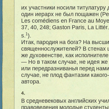
их участники носили титулатуру 
один иерарх не был пощажен (Petit
Les com
é
diens en France au Moye
37, 40, 248; Gaston Paris, La Litt
é
r
1
s.
).
Итак, пародия на бога? На высш
священнослужителей? В стенах 
же духовенстве, как исполнителе
— Но в таком случае, не идея ж
или передразниванья перед нами 
случае, не плод фантазии какого
автора.
4.
В средневековых английских уч
правоведения молодые студенты