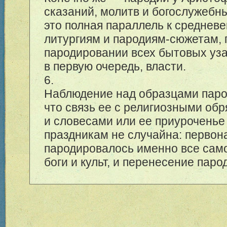
сказаний, молитв и богослужебн
это полная параллель к среднев
литургиям и пародиям-сюжетам,
пародировании всех бытовых уза
в первую очередь, власти.
6.
Наблюдение над образцами паро
что связь ее с религиозными об
и словесами или ее приуроченье
праздникам не случайна: первон
пародировалось именно все са
боги и культ, и перенесение пар