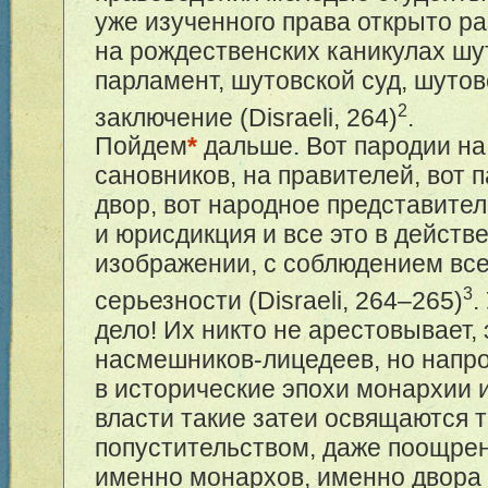
уже изученного права открыто р
на рождественских каникулах шу
парламент, шутовской суд, шуто
2
заключение (Disraeli, 264)
.
Пойдем
*
дальше. Вот пародии н
сановников, на правителей, вот
двор, вот народное представите
и юрисдикция и все это в дейст
изображении, с соблюдением все
3
серьезности (Disraeli, 2
64–265
)
.
дело! Их никто не арестовывает, 
насмешников-лицедеев, но напро
в исторические эпохи монархии 
власти такие затеи освящаются
попустительством, даже поощре
именно монархов, именно двора и 