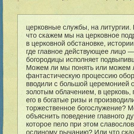
церковные службы, на литургии. 
что скажем мы на церковное под
в церковной обстановке, истори
где главное действующее лицо — 
богородицы исполняет подвыпив
Можем ли мы понять или можем 
фантастическую процессию обор
вводили с большой церемонией о
золотым облачением, в церковь,
его в богатые ризы и производил
торжественное богослужение? 
объяснить поведение главного ду
которое пело при этом славосло
ослиному рычанию? Или что ска