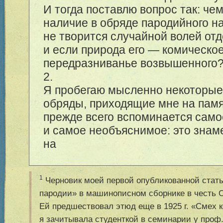
И тогда поставлю вопрос так: че
наличие в обряде пародийного н
не творится случайной волей отд
и если природа его — комическо
передразниванье возвышенного
2.
Я пробегаю мысленно некоторые
обряды, приходящие мне на памя
прежде всего вспоминается сам
и самое необъяснимое: это зна
на
1
Черновик моей первой опубликованной стать
пародии» в машинописном сборнике в честь С.
Ей предшествовал этюд еще в 1925 г. «Смех 
я зачитывала студенткой в семинарии у проф