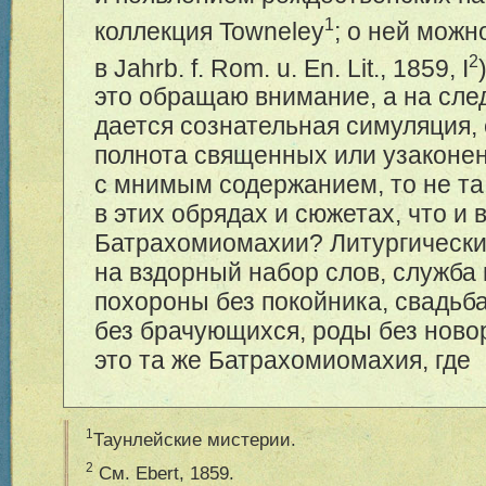
1
коллекция Towneley
; о ней можн
2
в Jahrb. f. Rom. u. En. Lit., 1859, I
это обращаю внимание, а на сле
дается сознательная симуляция,
полнота священных или узакон
с мнимым содержанием, то не та
в этих обрядах и сюжетах, что и 
Батрахомиомахии? Литургическ
на вздорный набор слов, служба 
похороны без покойника, свадьб
без брачующихся, роды без нов
это та же Батрахомиомахия, где
1
Таунлейские мистерии.
2
См. Ebert, 1859.