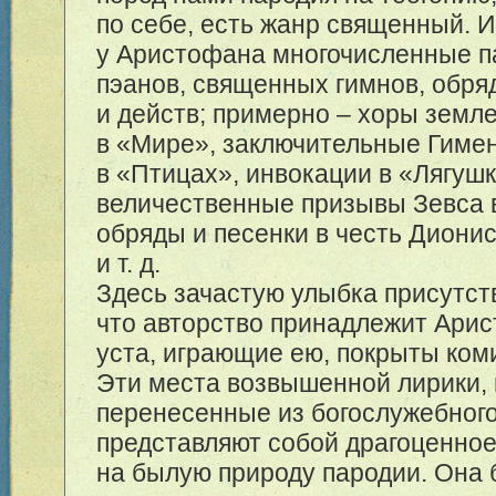
по себе, есть жанр священный. 
у Аристофана многочисленные п
пэанов, священных гимнов, обря
и действ; примерно – хоры земл
в «Мире», заключительные Гимен
в «Птицах», инвокации в «Лягушк
величественные призывы Зевса 
обряды и песенки в честь Диони
и т. д.
Здесь зачастую улыбка присутств
что авторство принадлежит Арис
уста, играющие ею, покрыты ком
Эти места возвышенной лирики,
перенесенные из богослужебного
представляют собой драгоценное
на былую природу пародии. Она