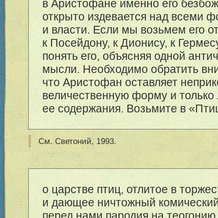
в Аристофане именно его безбож
открыто издевается над всеми 
и власти. Если мы возьмем его о
к Посейдону, к Дионису, к Герме
понять его, объясняя одной ант
мысли. Необходимо обратить вни
что Аристофан оставляет непри
величественную форму и только
ее содержания. Возьмите в «Пти
См. Светоний, 1993.
о царстве птиц, отлитое в торж
и дающее ничтожный комический 
перед нами пародия на теогонию,