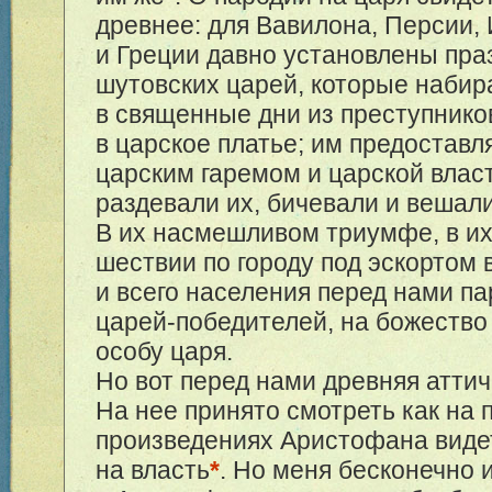
древнее: для Вавилона, Персии,
и Греции давно установлены пра
шутовских царей, которые набир
в священные дни из преступнико
в царское платье; им предоставл
царским гаремом и царской власт
раздевали их, бичевали и вешали
В их насмешливом триумфе, в и
шествии по городу под эскортом
и всего населения перед нами па
царей-победителей, на божество
особу царя.
Но вот перед нами древняя аттич
На нее принято смотреть как на 
произведениях Аристофана виде
на власть
*
. Но меня бесконечно 