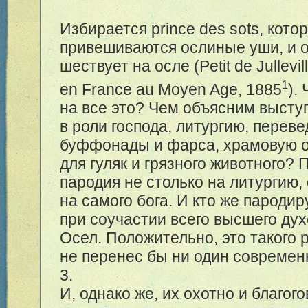
Избирается prince des sots, кото
привешиваются ослиные уши, и 
шествует на осле (Petit de Jullevil
1
en France au Moyen Age, 1885
).
на все это? Чем объясним высту
в роли господа, литургию, перев
буффонады и фарса, храмовую 
для гуляк и грязного животного?
пародия не столько на литургию,
на самого бога. И кто же пародиру
при соучастии всего высшего ду
Осел. Положительно, это такого 
не перенес бы ни один совреме
3.
И, однако же, их охотно и благо