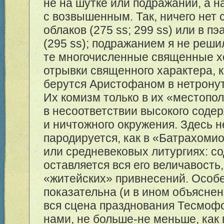
не на шутке или подражании, а 
с возвышенным. Так, ничего нет 
облаков (275 ss; 299 ss) или в 
(295 ss); подражанием я не реш
те многочисленные священные х
отрывки священного характера, к
берутся Аристофаном в нетрону
Их комизм только в их «местопо
в несоответствии высокого соде
и ничтожного окружения. Здесь 
пародируется, как в «Батрахоми
или средневековых литургиях: 
оставляется вся его величавость,
«житейских» привнесений. Особ
показательна (и в ином объясне
вся сцена празднования Тесмоф
нами, не больше-не меньше, как