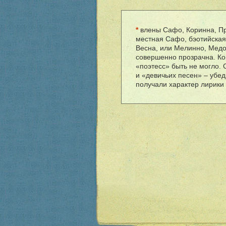
*
влены Сафо, Коринна, Пр
местная Сафо, бэотийская,
Весна, или Мелинно, Медов
совершенно прозрачна. Ко
«поэтесс» быть не могло. 
и «девичьих песен» – убе
получали характер лирики 