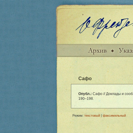
Сафо
Опубл.:
Сафо // Доклады и сообщ
190–198.
Режим:
текстовый
|
факсимильный