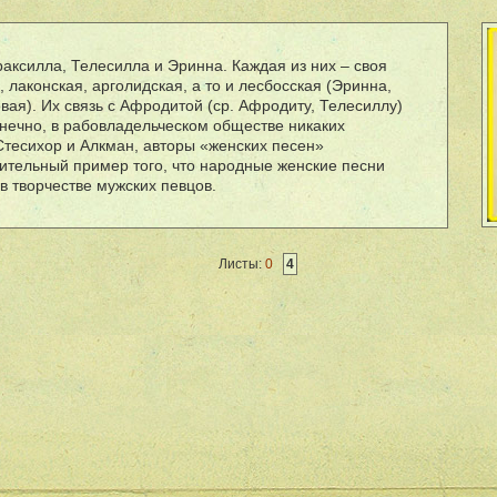
аксилла, Телесилла и Эринна. Каждая из них – своя
 лаконская, арголидская, а то и лесбосская (Эринна,
ая). Их связь с Афродитой (ср. Афродиту, Телесиллу)
нечно, в рабовладельческом обществе никаких
Стесихор и Алкман, авторы «женских песен»
дительный пример того, что народные женские песни
в творчестве мужских певцов.
Листы:
0
4