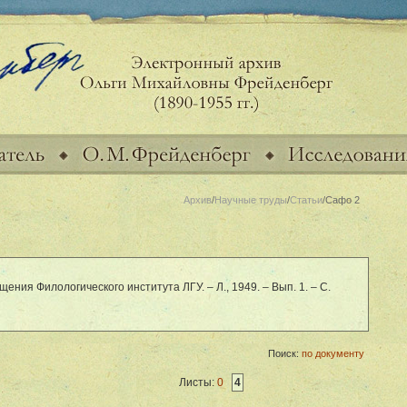
Архив
/
Научные труды
/
Статьи
/Сафо 2
ения Филологического института ЛГУ. – Л., 1949. – Вып. 1. – С.
Поиск:
по документу
Листы:
0
4