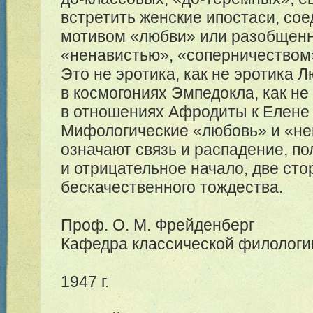
встретить женские ипостаси, со
мотивом «любви» или разобщен
«ненавистью», «соперничеством
Это не эротика, как не эротика 
в космогониях Эмпедокла, как не
в отношениях Афродиты к Елене 
Мифологические «любовь» и «не
означают связь и распадение, п
и отрицательное начало, две ст
бескачественного тождества.
Проф. О. М. Фрейденберг
Кафедра классической филологи
1947 г.