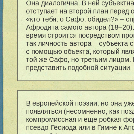
Она диалогична. В ней субъектн
отступает на второй план перед
«кто тебя, о Сафо, обидел?» – с
Афродита самого автора (
18–20
)
время строится посредством пр
так личность автора – субъекта 
с помощью объекта, который явл
той же Сафо, но третьим лицом.
представить подобной ситуации
В европейской поэзии, но она уж
появляться (несомненно, как по
компромиссная и еще робкая фор
псевдо-Гесиода или в Гимне к Ап