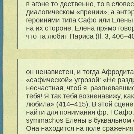
в агоне то дественно, то в слове
диалогическом «прении», а ант
героинями типа Сафо или Елены,
на их стороне. Елена прямо гово
что та любит Париса (Il. 3, 4
06–4
он ненавистен, и тогда Афродита
«сафической» угрозой: «Не разд
несчастная, чтоб я, разгневавши
тебя! Я так тебя возненавижу, к
любила» (4
14–415
). В этой сцен
найти для понимания фр. I Сафо
symmachos Елены в буквальном 
Она находится на поле сражения