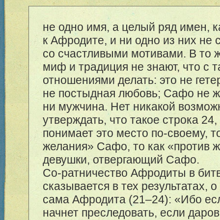
не одно имя, а целый ряд имен, к
к Афродите, и ни одно из них не 
со счастливыми мотивами. В то 
миф и традиция не знают, что с 
отношениями делать: это не гете
не постыдная любовь; Сафо не 
ни мужчина. Нет никакой возмож
утверждать, что такое строка 24,
понимает это место по-своему, т
желания» Сафо, то как «против 
девушки, отвергающий Сафо.
Со-ратничество Афродиты в бит
сказывается в тех результатах, о
сама Афродита (
21–24
): «Ибо ес
начнет преследовать, если даров