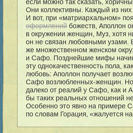
если можно так сказать, хоричны
Они коллективны. Каждый из них
И вот, при «матриархальном» по
оформлений
божеств, Аполлон о
в окружении женщин, Муз, хотя н
он не связан любовными узами. 
же множественном женском окру
и Сафо. Позднейшие мифы начи
эту однокачественность пола, ка
любовь: Аполлон получает возл
Сафо возлюбленных-женщин. Но 
далеко от реалий у Сафо, как и 
бы таких реальных отношений не
Особенно это явно на примере Са
по словам Горация, «жалуется на