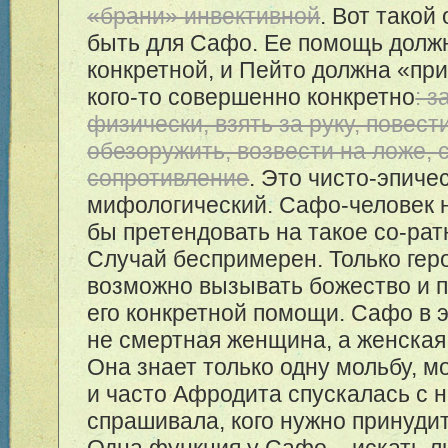
«брани» инвективной
. Вот такой
быть для Сафо. Ее помощь долж
конкретной, и Пейто должна «пр
кого-то совершенно конкретно
: 
физически, взять за руку, повести
обезоружить, возвести на ложе, 
сопротивление
. Это чисто-эпиче
мифологический. Сафо-человек 
бы претендовать на такое со-рат
Случай беспримерен. Только гер
возможно вызывать божество и 
его конкретной помощи. Сафо в 
не смертная женщина, а женская
Она знает только одну мольбу, м
и часто Афродита спускалась с н
спрашивала, кого нужно принудит
Одна функция у Сафо – искать л