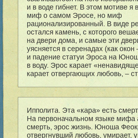
и в воде гибнет. В этом мотиве я
миф о самом Эросе, но миф
рационализированный. В виде р
остался камень, с которого веш
на двери дома, и самые эти двер
уясняется в серенадах (как окон 
и падение статуи Эроса на Юнош
в воду. Эрос карает «ненавидящ
карает отвергающих любовь, – с
Ипполита. Эта «кара» есть смерт
На первоначальном языке мифа 
смерть, эрос жизнь. Юноша Феок
отвергнувший любовь, умирает, 