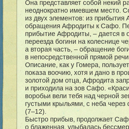
Она представляет собой некий р
неоднократно имевшем место. С
из двух элементов: из прибытия
обращения Афродиты к Сафо. Пе
прибытие Афродиты, – дается в 
переезда богини на колеснице че
а вторая часть, – обращение бог
в непосредственной прямой речи
Описание, как у Гомера, пользуе
показа воочию, хотя и дано в п
золотой дом отца, Афродита зап
и приходила на зов Сафо. «Кра
воробьи вели тебя над черной зе
густыми крыльями, с неба через
(
7–12
).
Быстро прибыв, продолжает Сафо
о блаженная, улыбалась бессме