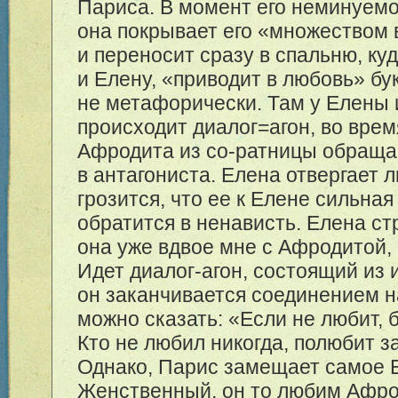
Париса. В момент его неминуем
она покрывает его «множеством 
и переносит сразу в спальню, ку
и Елену, «приводит в любовь» бу
не метафорически. Там у Елены
происходит диалог=агон, во врем
Афродита из со-ратницы обраща
в антагониста. Елена отвергает 
грозится, что ее к Елене сильна
обратится в ненависть. Елена ст
она уже вдвое мне с Афродитой, 
Идет диалог-агон, состоящий из 
он заканчивается соединением н
можно сказать: «Если не любит, 
Кто не любил никогда, полюбит з
Однако, Парис замещает самое 
Женственный, он то любим Афро