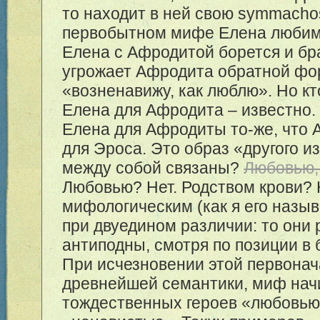
то находит в ней свою symmacho
первобытном мифе Елена любим
Елена с Афродитой борется и бр
угрожает Афродита обратной фо
«возненавижу, как люблю». Но кт
Елена для Афродита – известно.
Елена для Афродиты то-же, что 
для Эроса. Это образ «другого из
между собой связаны?
Любовью,
Любовью? Нет. Родством крови? 
мифологическим (как я его назы
при двуедином различии: то они 
антиподны, смотря по позиции в 
При исчезновении этой первонач
древнейшей семантики, миф нач
тождественных героев «любовью