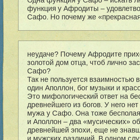
функция у Афродиты – удовлетв
Сафо. Но почему же «прекрасна
неудаче? Почему Афродите прих
золотой дом отца, чтоб лично за
Сафо?
Так не пользуется взаимностью в
один Аполлон, бог музыки и крас
Это мифологический ответ на бе
древнейшего из богов. У него нет
мужа у Сафо. Она тоже беспола
и Аполлон – два «мусических» о
древнейшей эпохи, еще не знав
и мужских различий. В одном сл