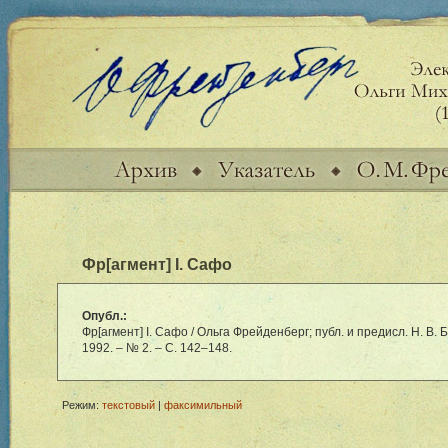
Фр[агмент] I. Сафо
Опубл.:
Фр[агмент] I. Сафо / Ольга Фрейденберг; публ. и предисл. Н. В. Б
1992. – № 2. – С. 1
42–148
.
Режим:
текстовый
|
факсимильный