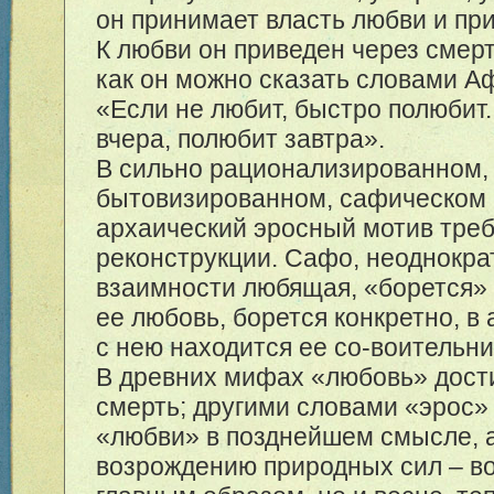
он принимает власть любви и пр
К любви он приведен через смерт
как он можно сказать словами 
«Если не любит, быстро полюбит.
вчера, полюбит завтра».
В сильно рационализированном,
бытовизированном, сафическом 
архаический эросный мотив тре
реконструкции. Сафо, неоднокра
взаимности любящая, «борется»
ее любовь, борется конкретно, в 
с нею находится ее со-воительн
В древних мифах «любовь» дост
смерть; другими словами «эрос»
«любви» в позднейшем смысле, а
возрождению природных сил – во