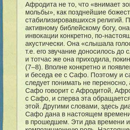
Афродита не то, что «внимает з
мольбы», как позднейшие божес
стабилизировавшихся религий. 
активному библейскому богу, он
инвокации конкретно, по-настоя
акустически. Она «слышала голо
т.е. его звучание доносилось до 
и тотчас же она приходила, поки
(
7–8
). Вполне конкретно и появл
и беседа ее с Сафо. Поэтому и 
следует понимать не переносно, 
Сафо говорит с Афродитой, Афр
с Сафо, и сперва эта обращается 
этой. Другими словами, здесь ди
Сафо дана в настоящем времени
в прошедшем. Эти два времени и
композиционную роль. Настояще