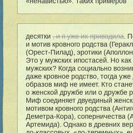
«ненавистью». Таких примеров
десятки
, и я уже их приводила
. 
и мотив кровного родства (Герак
(Орест-Пилад), эротики (Аполлон
Это у мужских ипостасей. Но как 
мужских? Когда социально возни
даже кровное родство, тогда уже
образов миф не имеет. Кто стане
о женской дружбе или о дружбе 
Миф соединяет двуединый женск
мотивом кровного родства (Анти
Деметра-Кора), соперничества (
Артемида). Однако в древних вер
до-классовых, «до-теремных», 