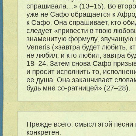
спрашивала…» (
13–15
). Во втор
уже не Сафо обращается к Афро
к Сафо. Она спрашивает, кто оби
следует «привести в твою любовь
знаменитую формулу, звучащую в
Veneris («завтра будет любить, к
не любил, и кто любил, завтра бу
18–24
. Затем снова Сафо призы
и просит исполнить то, исполнен
ее душа. Она заканчивает слова
будь мне со-ратницей» (
27–28
).
Прежде всего, смысл этой песни
конкретен.