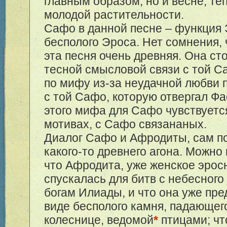
главным образом, но и весне, теп
молодой растительности.
Сафо в данной песне – функция 
бесполого Эроса. Нет сомнения, 
эта песня очень древняя. Она ст
тесной смысловой связи с той С
по мифу из-за неудачной любви п
с той Сафо, которую отвергал Ф
этого мифа для Сафо чувствуетс
мотивах, с Сафо связананых.
Диалог Сафо и Афродиты, сам по
какого-то древнего агона. Можно 
что Афродита, уже женское эрос
спускалась для битв с небесног
богам Илиады, и что она уже пре
виде бесполого камня, падающего
колеснице, ведомой
*
птицами; чт