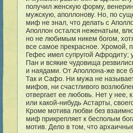
получил женскую форму, венерину
мужскую, аполлонову. Но, по сущ
миф не знал, что делать с Аполл
Аполлон остался неженатым, вл
но не любимым никем богом, хот
все самое прекрасное. Хромой, 
Гефес имел супругой Афродиту;
Пан и всякие чудовища резвили
и наядами. От Аполлона-же все 
Так и Сафо. Ни мужа не называет
мифов, ни счастливого возлюбле
отвергает ее любовь. Нет у нее,
или какой-нибудь Астарты, своег
Кроме мотива любви без взаимно
миф прикрепляет к бесполым бо
мотив. Дело в том, что архаичны