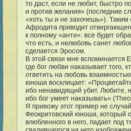
то даст, если не любит, быстро п
и против желания» (последние с
«хоть ты и не захочешь»). Таким
Афродита приводит отвергающег
к полному «анти»: все будет обра
что есть, и нелюбовь санет любо
сделается Эросом.
В этой связи мне вспоминается E
где бог любви наказывает того, к
ответить на любовь взаимность
юноша восклицает: «Процветайт
ибо ненавидящий убит. Любите, 
ибо бог умеет наказывать» (Theo
Я привожу этот пример не случай
Феокритовский юноша, который 
влюбленного в него, падает под 
свалившегося на него изображени