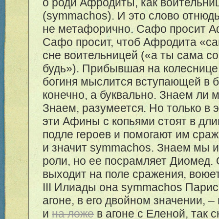
о роди Афродиты, как воительн
(symmachos). И это слово отнюд
не метафорично. Сафо просит А
Сафо просит, чтоб Афродита «с
сне воительницей («а ты сама с
будь»). Прибывшая на колеснице
богиня мыслится вступающей в б
конечно, а буквально. Знаем ли 
Знаем, разумеется. Но только в э
эти Афины с копьями стоят в дл
подле героев и помогают им сраж
и значит symmachos. Знаем мы и
роли, но ее посрамляет Диомед. 
выходит на поле сражения, воюет 
III Илиады она symmachos Пари
агоне, в его двойном значении, –
и
на ложе
в агоне с Еленой, так с