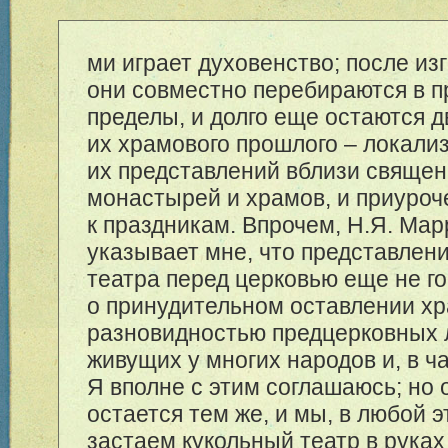
ми играет духовенство; после из
они совместно перебираются в 
пределы, и долго еще остаются д
их храмового прошлого – локали
их представлений вблизи свяще
монастырей и храмов, и приуроч
к праздникам. Впрочем, Н.Я. Ма
указывает мне, что представлени
театра перед церковью еще не г
о принудительном оставлении хр
разновидностью предцерковных л
живущих у многих народов и, в ча
Я вполне с этим соглашаюсь; но
остается тем же, и мы, в любой э
застаем кукольный театр в руках