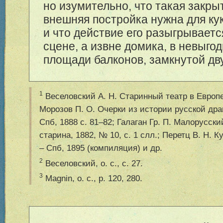
но изумительно, что такая закры
внешняя постройка нужна для кук
и что действие его разыгрываетс
сцене, а извне домика, в невыго
площади балконов, замкнутой дв
1
Веселовский А. Н. Старинный театр в Европе. 
Морозов П. О. Очерки из истории русской драм
Спб, 1888 с. 81–82; Галаган Гр. П. Малорусски
старина, 1882, № 10, с. 1 слл.; Перетц В. Н. 
– Спб, 1895 (компиляция) и др.
2
Веселовский, o. c., с. 27.
3
Magnin, o. c., p. 120, 280.