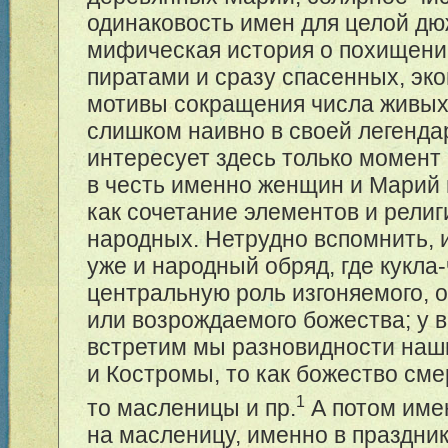
одинаковость имен для целой д
мифическая история о похищени
пиратами и сразу спасенных, эк
мотивы сокращения числа живых 
слишком наивно в своей легенда
интересует здесь только момент
в честь именно женщин и Марий
как сочетание элементов и религ
народных. Нетрудно вспомнить, 
уже и народный обряд, где кукла
центральную роль изгоняемого, 
или возрождаемого божества; у 
встретим мы разновидности наш
и Костромы, то как божество сме
1
то масленицы и пр.
А потом име
на масленицу, именно в праздни