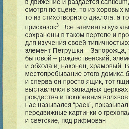
в движение и раздается canticum
смотря по сцене, то из хоровых 
то из стихотворного диалога, а т
3
присказок
. Все элементы кукол
сохранены в таком вертепе и пр
для изучения своей типичностью
элемент Петрушки – Запорожца,
бытовой – рождественский, элем
и обхода и, наконец, храмовый. 
местопребывание этого домика б
и сперва он просто ящик, тот ящи
выставлялся в западных церквах
рождества и поклонения волхвов,
нас назывался “раек”, показывал
передвижные картинки о грехопа
и светские, под рифмован