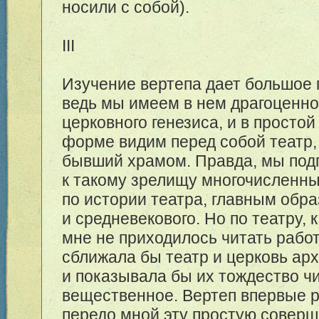
носили с собой).
III
Изучение вертепа дает большое
ведь мы имеем в нем драгоценно
церковного генезиса, и в простой
форме видим перед собой театр,
бывший храмом. Правда, мы под
к такому зрелищу многочисленн
по истории театра, главным обра
и средневекового. Но по театру, 
мне не приходилось читать работ
сближала бы театр и церковь ар
и показывала бы их тождество ч
вещественное. Вертеп впервые 
передо мной эту простую совер