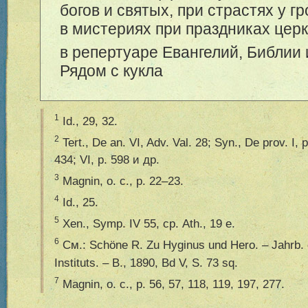
богов и святых, при страстях у г
в мистериях при праздниках цер
в репертуаре Евангелий, Библии
Рядом с кукла
1
Id., 29, 32.
2
Tert., De an. VI, Adv. Val. 28; Syn., De prov. I, p.
434; VI, p. 598 и др.
3
Magnin, o. c., p. 22–23.
4
Id., 25.
5
Xen., Symp. IV 55, ср. Ath., 19 e.
6
См.: Sch
ö
ne R. Zu Hyginus und Hero. – Jahrb. d
Instituts. – B., 1890, Bd V, S. 73 sq.
7
Magnin, o. c., p. 56, 57, 118, 119, 197, 277.