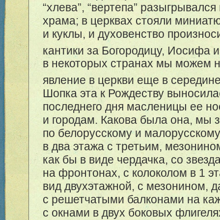
“хлева”, “вертепа” разыгрывался
храма; в церквах стояли миниат
и куклы, и духовенство произнос
кантики за Богородицу, Иосифа и
в некоторых странах мы можем н
явление в церкви еще в середине
Шопка эта к Рождеству выносилас
последнего дня масленицы ее но
и городам. Какова была она, мы 
по белорусскому и малорусскому
в два этажа с третьим, мезонин
как бы в виде чердачка, со звезд
на фронтонах, с колоколом в 1 э
вид двухэтажной, с мезонином, д
с решетчатыми балконами на ка
с окнами в двух боковых флигеля