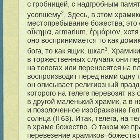
с гробницей, с надгробным памя
2
усопшему
. Здесь, в этом храмик
местопребывание божества; это
οἴκημα
ἑρμάριον
, armarium,
, хот
оно воспринимается то как домик
3
бога, то как ящик, шкап
. Храмик
в торжественных случаях они пе
на телегах или переносятся на п
воспроизводит перед нами одну 
он описывает религиозный празд
которого на телеге перевозят из 
в другой маленький храмик, а в 
и позолоченное изображение Гели
солнца (II 63). Итак, телега, на т
в храме божество. О таком же п
перевезение храмиков–божеств 