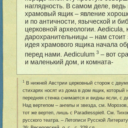
наглядность. В самом деле, ведь
храмовый ящик – явление хорош
и по античности, языческой и биб
церковной археологии. Aedicula, 
дарохранительницы – нам стоит э
идея храмового ящика начала о
3
перед нами. Aediculum
– вот ср
и маленький дом, и комната-
1
В нижней Австрии церковный сторож с двум
стихарях носят из дома в дом ящик, который н
передняя стенка снимается и видны ясли, с 
Над вертепом – ангелы и звезда, см. Морозов, o
тот же вертеп, лишь с Paradiesspiell. См. Тих
русского театра. – Летописи Русской Литературы,
26; Веселовский, o. c., с. 328 сл.