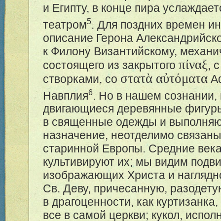
и Египту, в конце пира услаждае
5
театром
. Для поздних времен и
описание Герона Александрийско
к Филону Византийскому, механи
πίναξ
состоящего из закрытого
, 
στατὰ αὐτόματα
створками, со
Аф
6
Навплия
. Но в нашем сознании, 
двигающиеся деревянные фигуры
в священные одежды и выполня
назначение, неотделимо связаны
старинной Европы. Средние век
культивируют их; мы видим подви
изображающих Христа и наглядн
Св. Деву, причесанную, разодет
в драгоценности, как куртизанка, 
все в самой церкви; кукол, испо