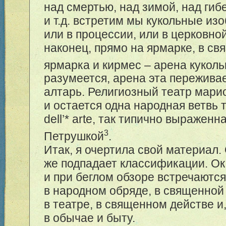
над смертью, над зимой, над ги
и т.д. встретим мы кукольные из
или в процессии, или в церковно
наконец, прямо на ярмарке, в свя
ярмарка и кирмес – арена куколь
разумеется, арена эта пережива
алтарь. Религиозный театр мари
и остается одна народная ветвь
dell
’*
arte, так типично выраженн
3
Петрушкой
.
Итак, я очертила свой материал.
же подпадает классификации. Ок
и при беглом обзоре встречаются 
в народном обряде, в священной
в театре, в священном действе и,
в обычае и быту.