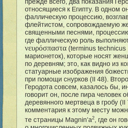
прежде всего, два показания Гер
относящиеся к Египту. В одном о
фаллическую процессию, возгла
флейтистом, сопровождаемую ж
священными песнями, процессию
где фаллическую роль выполняю
νευρόσπαστα
(terminus technicus
марионеток), которые носят же
по деревням; это, как видно из ко
статуарные изображения божест
при помощи снурков (II 48). Втор
Геродота совсем, казалось бы, ин
говорит он, после пира человек 
деревянного мертвеца в гробу (II 
комментария к этому месту можн
2
те страницы Magnin
’
а
, где он го
о многочисленных подвижных ку