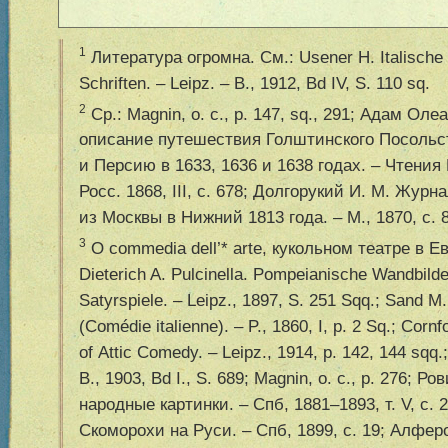
1
Литература огромна. См.: Usener H. Italische M
Schriften. – Leipz. – B., 1912, Bd IV, S. 110 sq.
2
Ср.: Magnin, o. c., p. 147, sq., 291; Адам Ол
описание путешествия Голштинского Посольс
и Персию в 1633, 1636 и 1638 годах. – Чтения 
Росс. 1868, III, с. 678; Долгорукий И. М. Жур
из Москвы в Нижний 1813 года. – М., 1870, с. 
3
О commedia dell
’*
arte, кукольном театре в Е
Dieterich A. Pulcinella. Pompeianische Wandbilde
Satyrspiele. – Leipz., 1897, S. 251 Sqq.; Sand 
(Com
é
die italienne). – P., 1860, I, p. 2 Sq.; Corn
of Attic Comedy. – Leipz., 1914, p. 142, 144 sqq
B., 1903, Bd I., S. 689; Magnin, o. c., p. 276; Р
народные картинки. – Спб, 1881–1893, т. V, с.
Скоморохи на Руси. – Спб, 1899, с. 19; Алфер