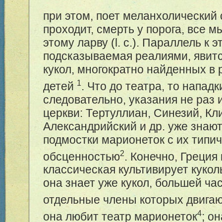
при этом, поет меланхолический 
проходит, смерть у порога, все 
этому ларву (l. c.). Параллель к 
подсказываемая реалиями, явитс
кукол, многократно найденных в
1
детей
. Что до театра, то нападки
следовательно, указания не раз 
церкви: Тертуллиан, Синезий, К
Александрийский и др. уже знаю
подмостки марионеток с их типи
2
обсценностью
. Конечно, Греция
классическая культивирует кукол
она знает уже кукол, большей ча
отдельные члены которых двигаю
4
она любит театр марионеток
; о