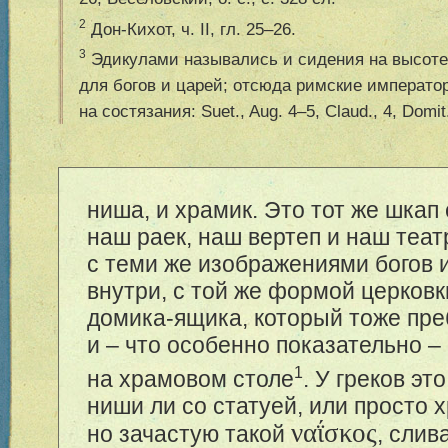
2
Дон-Кихот, ч. II, гл. 25–26.
3
Эдикулами назывались и сидения на высоте
для богов и царей; отсюда римские императо
на состязания: Suet., Aug. 4–5, Claud., 4, Domit
ниша, и храмик. Это тот же шкап 
наш раек, наш вертеп и наш теат
с теми же изображениями богов 
внутри, с той же формой церковк
домика-ящика, который тоже пре
и – что особенно показательно –
1
на храмовом столе
. У греков эт
ниши ли со статуей, или просто 
ναΐσκος
но зачастую такой
, слив