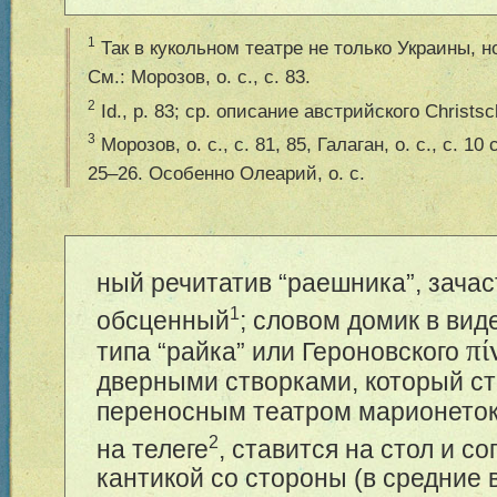
1
Так в кукольном театре не только Украины, 
См.: Морозов, o. c., с. 83.
2
Id., p. 83; ср. описание австрийского Christsch
3
Морозов, o. c., с. 81, 85, Галаган, o. c., с. 10 с
25–26. Особенно Олеарий, o. c.
ный речитатив “раешника”, зача
1
обсценный
; словом домик в вид
πί
типа “райка” или Героновского
дверными створками, который ст
переносным театром марионеток
2
на телеге
, ставится на стол и с
кантикой со стороны (в средние 