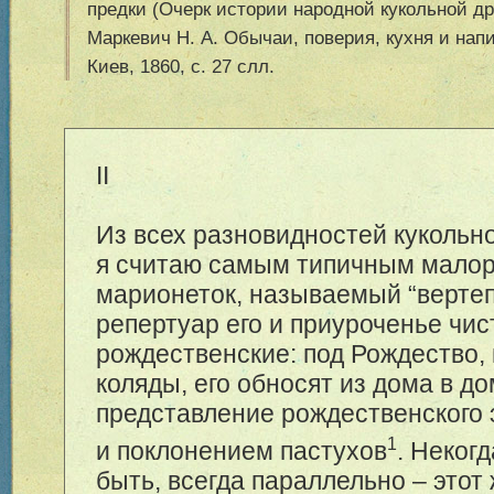
предки (Очерк истории народной кукольной дра
Маркевич Н. А. Обычаи, поверия, кухня и нап
Киев, 1860, с. 27 слл.
II
Из всех разновидностей кукольн
я считаю самым типичным малор
марионеток, называемый “вертеп”
репертуар его и приуроченье чис
рождественские: под Рождество,
коляды, его обносят из дома в до
представление рождественского 
1
и поклонением пастухов
. Некогд
быть, всегда параллельно – этот 