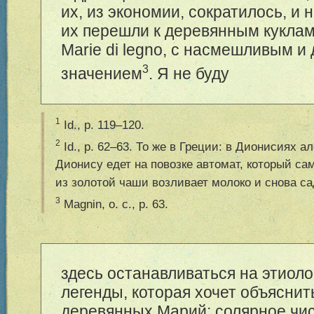
их, из экономии, сократилось, и 
их перешли к деревянным кукла
Marie di legno, с насмешливым и
3
значением
. Я не буду
1
Id., p. 119–120.
2
Id., p. 62–63. То же в Греции: в Дионисиях 
Дионису едет на повозке автомат, который са
из золотой чаши возливает молоко и снова сади
3
Magnin, o. c., p. 63.
здесь останавливаться на этиоло
легенды, которая хочет объясни
деревянных Марий; солярное чис