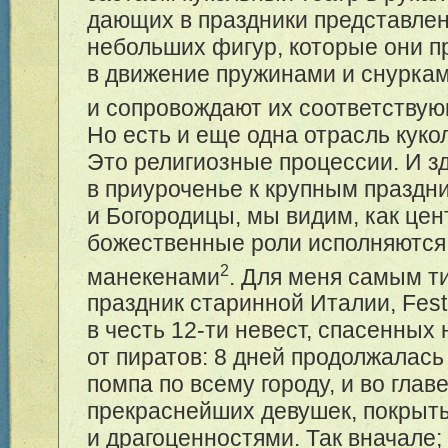
дающих в праздники представле
небольших фигур, которые они п
в движение пружинами и снуркам
и сопровождают их соответству
Но есть и еще одна отрасль куко
Это религиозные процессии. И зд
в приуроченье к крупным праздн
и Богородицы, мы видим, как це
божественные роли исполняютс
2
манекенами
. Для меня самым т
праздник старинной Италии, Festa
в честь 12-ти невест, спасенных 
от пиратов: 8 дней продолжалас
помпа по всему городу, и во глав
прекраснейших девушек, покрыт
и драгоценностями. Так вначале;