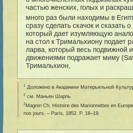
частью женских, голых и раскра
много раз были находимы в Егип
сразу сделать скачок и сказать о
который дает изумляющую аналог
на стол к Тримальхиону подает р
ларва, который весь подвижной 
движениями подражает миму (Sat.
Тримальхион,
1
Доложено в Академии Матерьяльной Культуры
2
см. Маньен Шарль
3
Magnin Ch. Histoire des Marionnettes en Europe
nos jours. – Paris, 1852. P. 18–19.