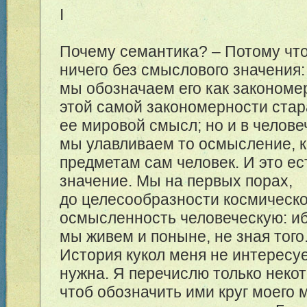
I
Почему семантика? – Потому что
ничего без смыслового значения:
мы обозначаем его как закономер
этой самой закономерности стар
ее мировой смысл; но и в челов
мы улавливаем то осмысление, к
предметам сам человек. И это е
значение. Мы на первых порах,
до целесообразности космическ
осмысленность человеческую: иб
мы живем и поныне, не зная того
История кукол меня не интересуе
нужна. Я перечислю только неко
чтоб обозначить ими круг моего 