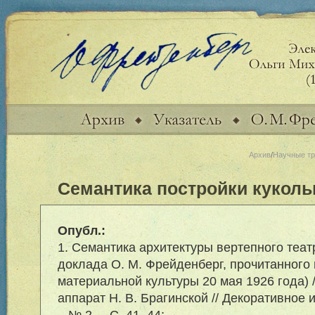
Архив
/
Научные т
Семантика постройки куколь
Опубл.:
1. Семантика архитектуры вертепного теат
доклада О. М. Фрейденберг, прочитанного
материальной культуры 20 мая 1926 года) / [
аппарат Н. В. Брагинской // Декоративное 
– № 2. – С. 41–44;