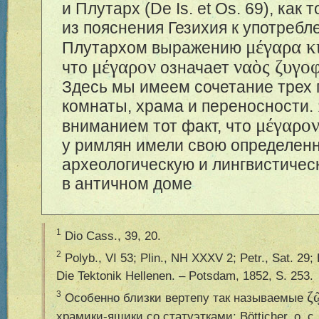
и Плутарх (De Is. et Os. 69), как 
из пояснения Гезихия к употреб
μέγαρα κ
Плутархом выражению
μέγαρον
ναὸς ζυγο
что
означает
Здесь мы имеем сочетание трех 
комнаты, храма и переносности. 
μέγαρο
вниманием тот факт, что
у римлян имели свою определен
археологическую и лингвистичес
в античном доме
1
Dio Cass., 39, 20.
2
Polyb., VI 53; Plin., NH XXXV 2; Petr., Sat. 29;
Die Tektonik Hellenen. – Potsdam, 1852, S. 253.
ζ
3
Особенно близки вертепу так называемые
храмики-ящики со статуэтками: B
ö
tticher, o. 