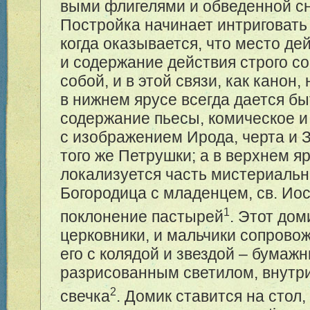
выми флигелями и обведенной с
Постройка начинает интриговать
когда оказывается, что место де
и содержание действия строго с
собой, и в этой связи, как канон
в нижнем ярусе всегда дается б
содержание пьесы, комическое и
с изображением Ирода, черта и З
того же Петрушки; а в верхнем я
локализуется часть мистериальн
Богородица с младенцем, св. Иос
1
поклонение пастырей
. Этот дом
церковники, и мальчики сопрово
его с колядой и звездой – бумаж
разрисованным светилом, внутри
2
свечка
. Домик ставится на стол