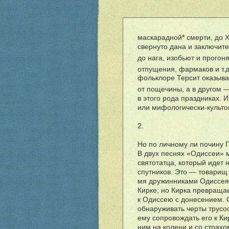
маскарадной
*
смерти, до Х
свернуто дана и заключите
до нага, изобьют и прогоня
отпущения, фармаков и т.д
фольклоре Терсит оказыва
от пощечины, а в другом —
в этого рода праздниках. 
или мифологически-культо
2.
Но по личному ли почину 
В двух песнях «Одиссеи» 
святотатца, который идет 
спутников. Это — товарищ 
мя дружинниками Одиссея 
Кирке; но Кирка превращае
к Одиссею с донесением. 
обнаруживать черты трусо
ему сопровождать его к Ки
ним на колени и со страхо