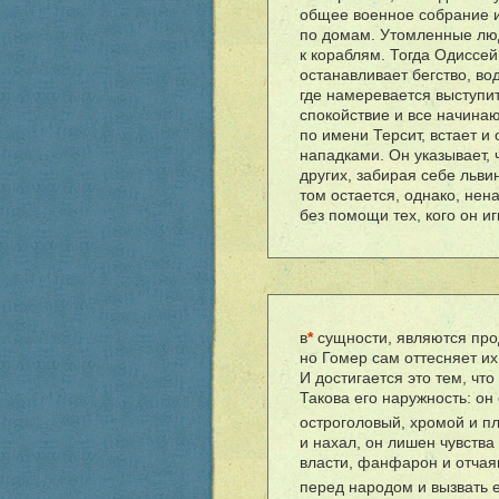
общее военное собрание и 
по домам. Утомленные люд
к кораблям. Тогда Одиссе
останавливает бегство, в
где намеревается выступи
спокойствие и все начинаю
по имени Терсит, встает 
нападками. Он указывает,
других, забирая себе льви
том остается, однако, нен
без помощи тех, кого он и
в
*
сущности, являются про
но Гомер сам оттесняет их
И достигается это тем, чт
Такова его наружность: он
остроголовый, хромой и 
и нахал, он лишен чувства
власти, фанфарон и отчая
перед народом и вызвать 