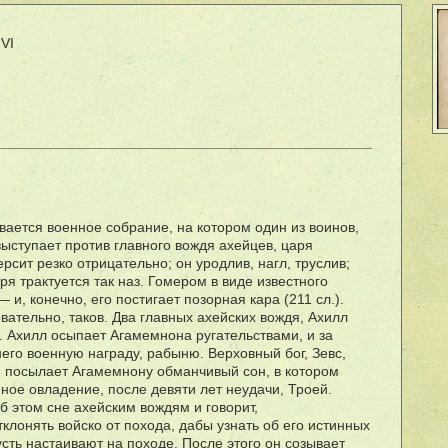
VI
вается военное собрание, на котором один из воинов,
выступает против главного вождя ахейцев, царя
сит резко отрицательно; он уродлив, нагл, труслив;
ря трактуется так наз. Гомером в виде известного
 и, конечно, его постигает позорная кара (211 сл.).
вательно, таков. Два главных ахейских вождя, Ахилл
. Ахилл осыпает Агамемнона ругательствами, и за
его военную награду, рабыню. Верховный бог, Зевс,
 и посылает Агамемнону обманчивый сон, в котором
ое овладение, после девяти лет неудачи, Троей.
б этом сне ахейским вождям и говорит,
клонять войско от похода, дабы узнать об его истинных
сть настаивают на походе. После этого он созывает