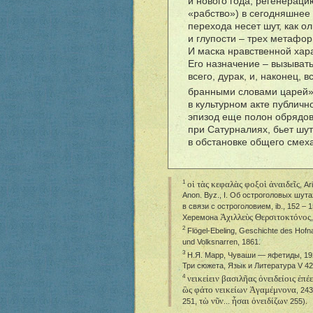
и нового года, регенерац
«рабство») в сегодняшнее
перехода несет шут, как о
и глупости – трех метафо
И маска нравственной хара
Его назначение – вызывать
всего, дурак, и, наконец, 
бранными словами царей
в культурном акте публичн
эпизод еще полон обрядовы
при Сатурналиях, бьет шут
в обстановке общего смеха
οἱ τὰς κεφαλὰς φοξοὶ ἀναιδεῖς
1
, Ar
Anon. Byz., I. Об остроголовых шутах
в связи с остроголовием, ib., 152 –
Ἀχιλλεὺς Θερσιτοκτόνος
Херемона
2
Fl
ö
gel-Ebeling, Geschichte des Hofn
und Volksnarren, 1861.
3
Н.Я. Марр, Чуваши — яфетиды, 1926
Три сюжета, Язык и Литература V 42
νεικείειν βασιλῆας ὀνειδείοις ἐπέ
4
ὣς φάτο νεικείων Ἀγαμέμνονα
, 24
τὼ νῦν
ἧσαι ὀνειδίζων
251,
...
255).