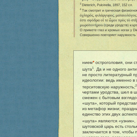
3
Dieterich, Pulcinella, 1897, 152 сл.
4
Так смотрит и греческая физиогно
ὀχληρός, φιλάργυρος, ματαιολόγος
ἐστι σφόδρα οἵ τε ὦμοι πρὸς τὸ στ
μωροπονήρου
κυρ
(среди уродств)
О примете глаз и хромых ногах у Die
Совершенно повторяет наружность Т
нием
*
остроголовия, они с
1
шута
. Да и не одного ант
не просто литературный п
идеологии: ведь именно в
терситовскую наружность;
чертами уродства, шел в ш
смежен с бытовым взглядо
«шута», который представ
из метафор жизни; праздн
единство этих двух аспект
«шута» являются «узник», 
шутовской царь есть стольк
заключается в том, чтобы 