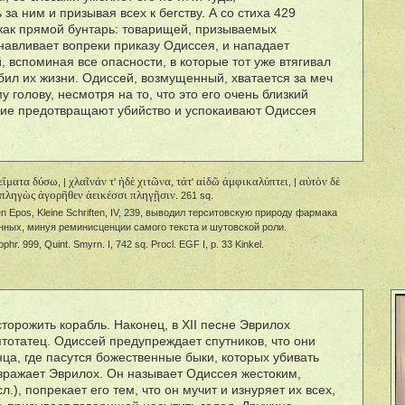
за ним и призывая всех к бегству. А со стиха 429
как прямой бунтарь: товарищей, призываемых
навливает вопреки приказу Одиссея, и нападает
й, вспоминая все опасности, в которые тот уже втягивал
убил их жизни. Одиссей, возмущенный, хватается за меч
у голову, несмотря на то, что это его очень близкий
щие предотвращают убийство и успокаивают Одиссея
 εἵματα δύσω
χλαῖνάν τ
ἠδὲ χιτῶνα, τάτ
αἰδῶ ἀμφικαλύπτει
αὐτὸν δὲ
, |
'
'
, |
πληγὼς ἀγορῆθεν ἀεικέσσι πληγῇσιν
. 261 sq.
en Epos, Kleine Schriften, IV, 239, выводил терситовскую природу фармака
нных, минуя реминисценции самого текста и шутовской роли.
phr. 999, Quint. Smyrn. I, 742 sq. Procl. EGF I, p. 33 Kinkel.
торожить корабль. Наконец, в XII песне Эврилох
вятотатец. Одиссей предупреждает спутников, что они
ца, где пасутся божественные быки, которых убивать
озражает Эврилох. Он называет Одиссея жестоким,
.), попрекает его тем, что он мучит и изнуряет их всех,