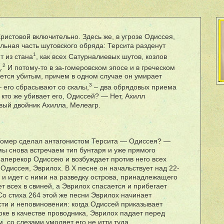
ристовой включительно. Здесь же, в угрозе Одиссея,
льная часть шутовского обряда: Терсита разденут
1
т из стана
, как всех Сатурналиевых шутов, козлов
2
.
И потому-то в за-гомеровском эпосе и в греческом
ется убитым, причем в одном случае он умирает
3
 его сбрасывают со скалы,
– два обрядовых приема
И кто же убивает его, Одиссей? — Нет, Ахилл
вый двойник Ахилла, Мелеагр.
Гомер сделал антагонистом Терсита — Одиссея? —
мы снова встречаем тип бунтаря и уже прямого
наперекор Одиссею и возбуждает против него всех
Одиссея, Эврилох. В X песне он начальствует над 22-
и идет с ними на разведку острова, принадлежащего
т всех в свиней, а Эврилох спасается и прибегает
Со стиха 264 этой же песни Эврилох начинает
сти и неповиновения: когда Одиссей приказывает
рке в качестве проводника, Эврилох падает перед
м, со слезами умоляет его не итти туда,