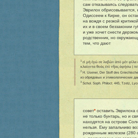
сам отказываясь следовать 
Эврилох обрисовывается, 
Одиссеем к Кирке, он оста
на вождя с резкой критико
их и в своем беззаконии г
и уже хочет снести дерзком
родственник, но окружаю
тем, что дают
εἰ μὴ ἐγώ σε λαβὼν ἀπὸ μὲν φίλα
1
κλαίοντα θοὰς ἐπὶ νῆας ἀφήσω
πε
|
2
H. Usener, Der Stoff des Griechisch
из обрядовых и этимологических да
3
Schol. Soph. Philoct. 445; Tzetz, Lyco
совет
*
оставить Эврилоха с
не только бунтарь, но и с
находятся на острове Солн
нельзя. Ему запальчиво в
рожденным железом (280 сл