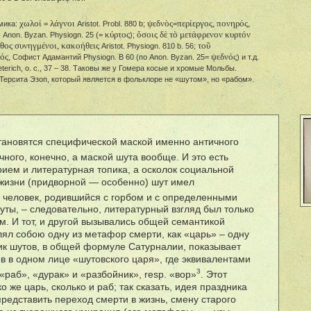
χωλοί
λάγνοι
ψεδνὸς
περίεργος, πονηρός,
мика:
=
Aristot. Probl. 880 b;
=
κύρτος
ὅσοις δὲ τὸ μετάφρενον κυρτόν
. Anon. Byzan. Physiogn. 25 (=
);
ῆθος συνηγμένοι, κακοήθεις
τοῦ
Aristot. Physiogn. 810 b. 56;
τός
ψεδνός
, Софист Адамантий Physiogn. В 60 (по Anon. Byzan. 25=
) и т.д.
terich, о. с., 37 – 38. Таковы же у Гомера косые и хромые Мольбы.
ерсита Эзоп, который является в фольклоре не «шутом», но «рабом».
тановятся специфической маской именно античного
ичного, конечно, а маской шута вообще. И это есть
рием и литературная топика, а осколок социальной
 жизни (придворной — особенно) шут имел
2
человек, родившийся с горбом и с определенными
уты, – следовательно, литературный взгляд был только
м. И тот, и другой вызывались общей семантикой
лял собою одну из метафор смерти, как «царь» – одну
ик шутов, в общей формуле Сатурналии, показывает
ов в одном лице «шутовского царя», где эквивалентами
3
«раб», «дурак» и «разбойник», resp. «вор»
. Этот
о же царь, сколько и раб; так сказать, идея праздника
представить переход смерти в жизнь, смену старого