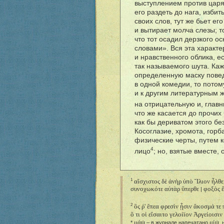
выступлением против царя,
его раздеть до нага, избит
своих слов, тут же бьет ег
и вытирает молча слезы; т
что тот осадил дерзкого 
словами». Вся эта характе
и нравственного облика, е
так называемого шута. Ка
определенную маску повед
в одной комедии, то потому
и к другим литературным ж
на отрицательную и, глав
что же касается до прочих
как бы дериватом этого бе
Косоглазие, хромота, горб
физические черты, путем 
4
лицо
; но, взятые вместе,
αἴσχιστος δὲ ἀνὴρ ὑπὸ Ἴλιον ἦλθε
1
συνοχωκότε αὐτὰρ ὕπερθε
φοξὸς ἔ
|
ὃς ῥ' ἔπεα φρεσὶν ᾗσιν ἄκοσμά τε
2
ὅ τι οἱ εἴσαιτο γελοίϊον Ἀργείοισιν
μάψ
μίψ
*
– в журнале напечатано
,