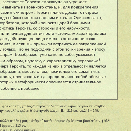
 заставляет Терсита смолкнуть: он угрожает
ь и выгнать из военного стана, и, для подкрепления
о своим скипетром. Терсит плачет, дрожит от страха
огда войско смеется над ним и хвалит Одиссея за то,
оскорбителя, который «поносит царей бранными
ристика Терсита, со стороны и его наружности,
сть типичная для античности «стоячая» характеристика
ждое действующее лицо имело в античности свою
ения, и если мы привыкли встречать ее закрепленной
 только, что не подходили с этой точки зрения к эпосу
анрам. Безобразие, уже само по себе, указывает
3
ным образом, шутовскую характеристику персонажа
;
 черт Терсита, то каждая из них в отдельности является
зобразия и, вместе с тем, носителем его семантики.
атость, плешивость и т.д. представляют собой обычные
которых метафорически описывается отрицательное
 особенно с прибавле
 | φολκὸς ἔην, χωλὸς δ' ἕτερον πόδα τὼ δέ οἱ ὤμω
κυρτὼ ἐπὶ στῆθος
|
ην κεφαλήν, ψεδνὴ δ
ἐπενήνοθε λάχνη
'
, II.II, 216 sq., ср.248 – 249.
 πολλά τε ᾔδη
μάψ
, ἀτὰρ οὐ κατὰ κόσμον, ἐριζέμεναι βασιλεῦσιν
ἀλλ
|
*
, |
'
ἔμμεναι
|
, 213 sq.
μίψ
 но в L-Sc. слова
нет.