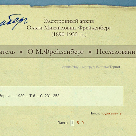
Архив
/
Научные труды
/
Статьи
/Терсит
орник. – 1930. – Т. 6. – С. 231–253
Поиск:
по документу
Листы:
1
5
9