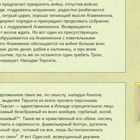
предлагает прекратить войну, отпустив войско
и, поддаваясь искушению, радостно разбегаются
й, хитрый царек, хорошо читающий мысли Агамемнона,
одворяет порядок и принуждает продолжать собрание,
ть с поддержкой Агамемнона. Возвращается
т молча ждать. Но вот один из присутствующих,
и обрушивается на Агамемнона с язвительными
 что Агамемнон обогащается на войне больше всех
ную долю денег, рабов и наложниц, и при всем
асытим; пусть же он останется один грабить Трою,
гнорирует. Нападки Терсита,
должением таких же, по смыслу, нападок Ахилла;
, выделяя Терсита из всего прочего персонажа.
о Терсит — единственное в Илиаде отрицательное лицо.
 самый безобразный из всех ахейцев, горбатый, косой,
1
плешивый
*
. Таков же и нравственный его облик: наглец
 такта и скромности, фамильярный болтун, ругатель
нный трус, готовый на все, лишь бы попаясничать
2
его смех
. И вот Одиссей, возмущенный дерзким