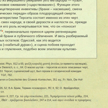
ию из вчерашнего умирания (его метафоры — «узы»,
 новое оживание («царствование»). Функции этого
лицетворение инвективы (брани – насмешки), смеха
рических передач образа плодородящей смерти.
ктеристики Терсита состоит именно из этих черт.
 смех народа; в своей дерзости и наглости он, прежде
вся его роль исчерпывается тем, что он «поносит
4
»
*
, первоначально принося царям регенерацию
ой брани и публичного обличения. И весь разбираемый
х остатков: Одиссей, как это водится
а («набитый дурак»), и сцена побоев проходит
 и глумления, подобно всем эпилогам культово-
φοξὴ κεφαλὴ μεστὴ ἀνοίας
istot. Phys. 812 a 65;
(и примета наглецов),
 Dieterich, о. с., 64. О маске шутов – терситов из всех описанных черт,
 153. Терсит, сценический шут, был героем в сатирической комедии
, TGF, 782.
arren и Geschichte des Grotesk-Komischen, 351 sq.; Fr. Nick, Die Hof-
, 52; В.А. Брим, Термин «скоморох», ЯС II, 92; О. Фрейденберг,
 сл.
εσσιν
τὼ γὰρ νεικείεσκε
Ἀγαμέμνονα νείκεε μύθῳ
II, 227, Ср.
, 221,
, 224,
ἔθελ
ἐριζέμεναι βασιλεῦσιν
καί σφιν ὀνείδεά τε προφέροις
3,
' ...
, 247 и 214,