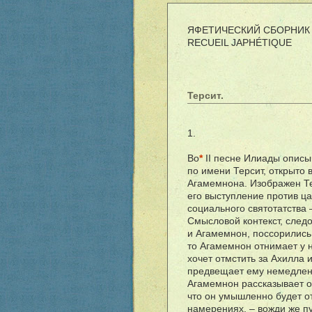
ЯФЕТИЧЕСКИЙ СБОРНИК 
RECUEIL JAPH
É
TIQUE
Терсит.
1.
Во
*
II песне Илиады описы
по имени Терсит, открыто 
Агамемнона. Изображен Тер
его выступление против ца
социального святотатства —
Смысловой контекст, следо
и Агамемнон, поссорились
то Агамемнон отнимает у н
хочет отмстить за Ахилла
предвещает ему немедленн
Агамемнон рассказывает о
что он умышленно будет от
намерениях, – вожди же пу