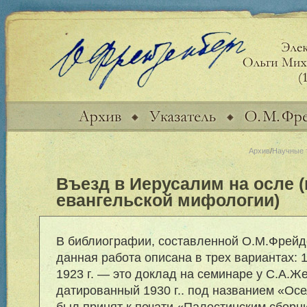
Архив
/
Научные 
Въезд в Иерусалим на осле (
евангельской мифологии)
В библиографии, составленной О.М.Фрейде
данная работа описана в трех вариантах: 
1923 г. — это доклад на семинаре у С.А.Же
датированный 1930 г.. под названием «Ос
был принят к печати «Палестинским сборни