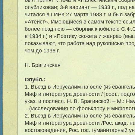
опубликован; 3-й вариант — 1933 г., под 
читался в ГИРК 27 марта 1933 г. и был за
«Атеист». Имеющиеся в самом тексте ссыл
более позднюю — сборник к юбилею С.Ф.О
в 1934 г.) и «Поэтику сюжета и жанра» (выш
показывают, что работа над рукописью пр
чем до 1936 г.
Н. Брагинская
Опубл.:
1. Въезд в Иерусалим на осле (из евангель
Миф и литература древности / [сост., подгот
указ. и послесл. Н. В. Брагинской. – М.: На
– (Исследования по фольклору и мифологи
2. Въезд в Иерусалим на осле (из евангель
Миф и литература древности /Рос. акад. на
востоковедения, Рос. гос. гуманитарный ун