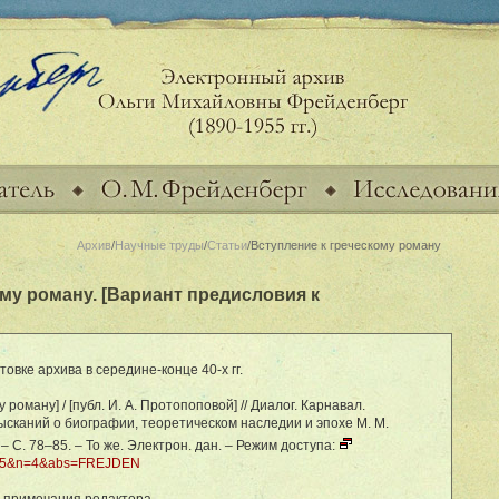
Архив
/
Научные труды
/
Статьи
/Вступление к греческому роману
му роману. [Вариант предисловия к
вке архива в середине-конце 40-х гг.
 роману] / [публ. И. А. Протопоповой] // Диалог. Карнавал.
ысканий о биографии, теоретическом наследии и эпохе М. М.
 – С. 78–85. – То же. Электрон. дан. – Режим доступа:
1995&n=4&abs=FREJDEN