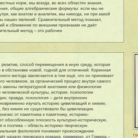
естных норм, мы всегда, во всех областях знания,
ения, общие алгебраические формулы: если мы не
три, как анатом и аналитик, мы никогда, ни при какой
вы наших явлений. Сравнительный метод показал,
ий и сближение по внешним признакам не да
ë
т
нительный метод – это рабочее
й реактив, способ перемещения в иную среду, которая
о в обстановке новой, годной для отличений. Коренная
рного метода заключается в том ещ
ë
, что он принимает
го человеком, за органический процесс внутри самого
то законы литературной анатомии или физиологии
 человеческой культуры, истории, психологии
дин; правда, психология – дитя внутренних
дновременно изучать историю цивилизаций и химию,
, без химии не существовало бы цивилизации.
незис от памятника к памятнику, историко-
ет обособленную плоскость культурно-историческую,
 и поэтика – область историко-творческую.
мальная филология понимает происхождение
Го
д
ë
т начало греческого романа, примерно, от Гомера –