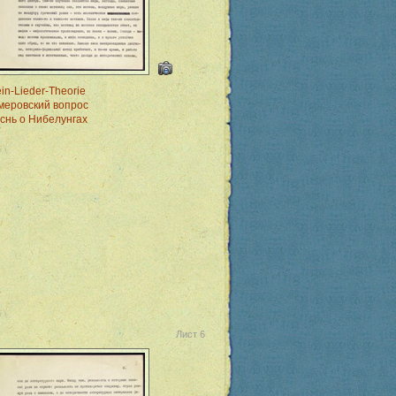
ein-Lieder-Theorie
меровский вопрос
снь о Нибелунгах
Лист 6