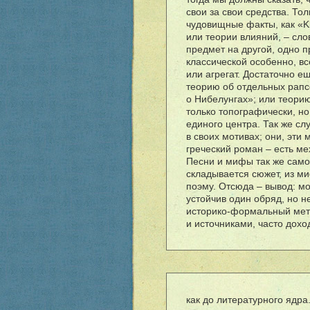
свои за свои средства. Т
чудовищные факты, как «Kl
или теории влияний, – сло
предмет на другой, одно п
классической особенно, вс
или агрегат. Достаточно е
теорию об отдельных рапс
о Нибелунгах»; или теорию
только топографически, но
единого центра. Так же с
в своих мотивах; они, эти
греческий роман – есть ме
Песни и мифы так же само
складывается сюжет, из м
поэму. Отсюда – вывод: м
устойчив один обряд, но н
историко-формальный метод
и источниками, часто дохо
как до литературного ядра