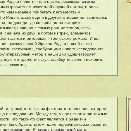
ин Родэ и является для нас «классиком», самым
Ро
м выразителем известной научной школы, и роль
что нам незачем прибегать к его м
ë
ртвым
 Но Родэ классик ещ
ë
и в другом отношении: занимаясь
на, он доводит до совершенства историко-
азывает, начиная с самых ранних этапов, весь
, сначала из двух, а потом из тр
ë
х, элементов
фантастики и риторики» – греческого романа. И вот
зрения, между эпохой Эрвина Родэ и нашей лежит
кими заслугами», требующими нового исследования.
ко-литературный метод в наши дни удовлетворяет
крупную методологическую ошибку, позволяя исходить
азы развития,
, и, кроме того, как из фактора того явления, которое
нца исследования. Между тем, у нас нет никогда точных
сти, что такой-то факт является в развитии
ался бы с Адама; затем, даже первичная фаза развития
 происхождения. В науках точных такой метод