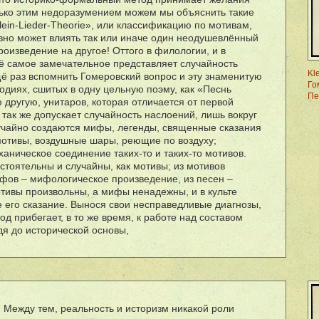
олько этим недоразумением можем мы объяснить такие
ein-Lieder-Theorie», или классификацию по мотивам,
вно может влиять так или иначе один неодушевл
ë
нный
роизведение на другое! Оттого в филологии, и в
ë
самое замечательное представляет случайность
Kl
щ
ë
раз вспомнить Гомеровский вопрос и эту знаменитую
Го
одиях, сшитых в одну цельную поэму, как «Песнь
Пе
 другую, унитаров, которая отличается от первой
 так же допускает случайность наслоений, лишь вокруг
лучайно создаются мифы, легенды, священные сказания
 мотивы, воздушные шары, реющие по воздуху;
ханическое соединение таких-то и таких-то мотивов.
стоятельны и случайны, как мотивы; из мотивов
ифов – мифологическое произведение, из песен –
отивы произвольны, а мифы ненадежны, и в культе
е его сказание. Вынося свои несправедливые диагнозы,
 прибегает, в то же время, к работе над составом
дя до исторической основы,
. Между тем, реальность и историзм никакой роли