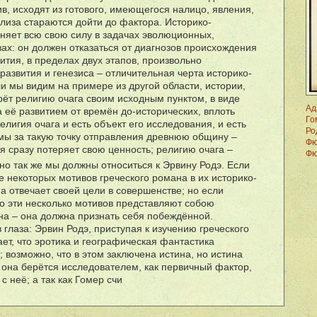
ив, исходят из готового, имеющегося налицо, явления,
ализа стараются дойти до фактора. Историко-
няет всю свою силу в задачах эволюционных,
твах: он должен отказаться от диагнозов происхождения
вития, в пределах двух этапов, произвольно
азвития и генезиса – отличительная черта историко-
и мы видим на примере из другой области, истории,
р
ë
т религию очага своим исходным пунктом, в виде
Ад
а е
ë
развитием от врем
ë
н до-исторических, вплоть
Го
религия очага и есть объект его исследования, и есть
Ро
мы за такую точку отправления древнюю общину –
Фю
я сразу потеряет свою ценность; религию очага –
Фю
но так же мы должны относиться к Эрвину Родэ. Если
е некоторых мотивов греческого романа в их историко-
а отвечает своей цели в совершенстве; но если
то эти несколько мотивов представляют собою
на – она должна признать себя побежд
ë
нной.
в глаза: Эрвин Родэ, приступая к изучению греческого
ет, что эротика и географическая фантастика
 возможно, что в этом заключена истина, но истина
 она бер
ë
тся исследователем, как первичный фактор,
 с не
ë
; а так как Гомер счи