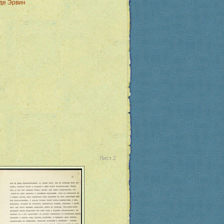
де Эрвин
Лист 2