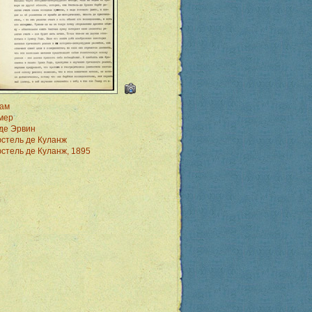
ам
мер
де Эрвин
стель де Куланж
стель де Куланж, 1895