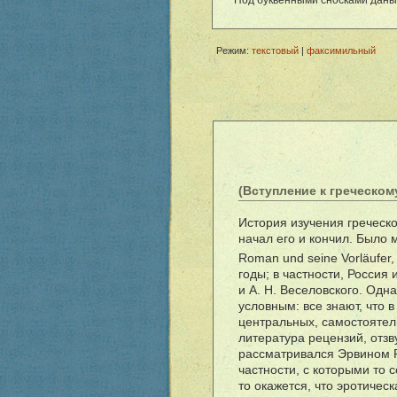
Под буквенными сносками даны
Режим:
текстовый
|
факсимильный
(Вступление к греческом
История изучения греческ
начал его и кончил. Было 
Roman und seine Vorl
ä
ufer,
годы; в частности, Россия
и А. Н. Веселовского. Одн
условным: все знают, что 
центральных, самостоятел
литература рецензий, отзв
рассматривался Эрвином Р
частности, с которыми то 
то окажется, что эротичес