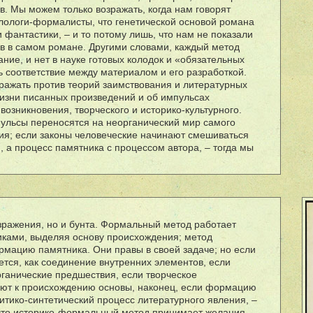
в. Мы можем только возражать, когда нам говорят
лологи-формалисты, что генетической основой романа
 фантастики, – и то потому лишь, что нам не показали
ов в самом романе. Другими словами, каждый метод
ние, и нет в науке готовых колодок и «обязательных
ь соответствие между материалом и его разработкой.
ражать против теорий заимствования и литературных
жизни писанных произведений и об импульсах
возникновения, творческого и историко-культурного.
пульсы переносятся на неорганический мир самого
ия; если законы человеческие начинают смешиваться
, а процесс памятника с процессом автора, – тогда мы
зражения, но и бунта. Формальный метод работает
никами, выделяя основу происхождения; метод
мацию памятника. Они правы в своей задаче; но если
ется, как соединение внутренних элементов, если
ганические предшествия, если творческое
ают к происхождению основы, наконец, если формацию
итико-синтетический процесс литературного явления, –
 что историко-формальный метод принимает желания