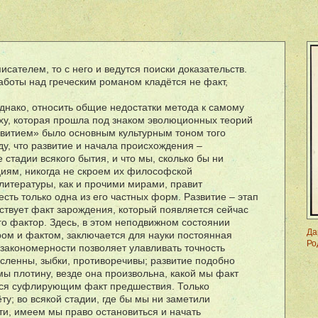
исателем, то с него и ведутся поиски доказательств.
работы над греческим романом клад
ë
тся не факт,
днако, относить общие недостатки метода к самому
оху, которая прошла под знаком эволюционных теорий
звитием» было основным культурным тоном того
ду, что развитие и начала происхождения –
стадии всякого бытия, и что мы, сколько бы ни
иям, никогда не скроем их философской
литературы, как и прочими мирами, правит
сть только одна из его частных форм. Развитие – этап
ствует факт зарождения, который появляется сейчас
его фактор. Здесь, в этом неподвижном состоянии
Да
ом и фактом, заключается для науки постоянная
Ро
 закономерности позволяет улавливать точность
исленны, зыбки, противоречивы; развитие подобно
мы плотину, везде она произвольна, какой мы факт
тся суфлирующим факт предшествия. Только
ë
ту; во всякой стадии, где бы мы ни заметили
ти, имеем мы право остановиться и начать