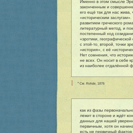
Именно в этом смысле Эрв
законченным и совершенны
его ещ
ë
так для нас жива, 
«историческим заслугам».
развитием греческого рома
литературный метод, и пок
постепенный ход созидания
«эротики, географической 
с этой-то, второй, точки 
«история», с е
ë
«историчес
Нет сомнения, что истори
не всех. Он носит в себе 
из наиболее отдал
ë
нной ф
a
См. Rohde, 1876
как из фазы первоначальной
лежит в стороне и жд
ë
т ко
данных для нашей уверенно
первичным, хотя он начин
есть не первичный фактор