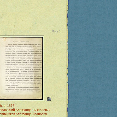
Лист 1
hde, 1876
селовский Александр Николаевич
рпичников Александр Иванович