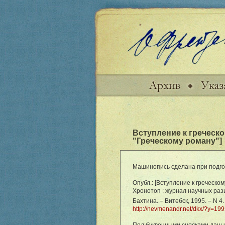
Вступление к греческо
"Греческому роману"]
Машинопись сделана при подгото
Опубл.: [Вступление к греческому
Хронотоп : журнал научных раз
Бахтина. – Витебск, 1995. – N 4.
http://nevmenandr.net/dkx/?y=