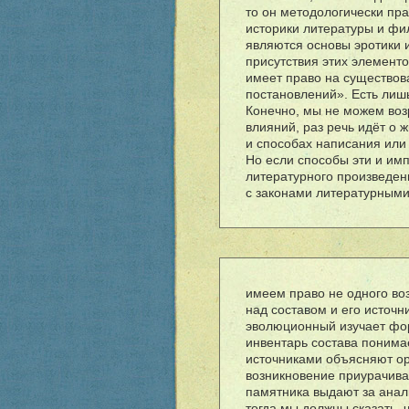
то он методологически пра
историки литературы и фи
являются основы эротики и
присутствия этих элемент
имеет право на существова
постановлений». Есть лиш
Конечно, мы не можем воз
влияний, раз речь ид
ë
т о 
и способах написания или 
Но если способы эти и им
литературного произведен
с законами литературными
имеем право не одного во
над составом и его источ
эволюционный изучает фор
инвентарь состава понима
источниками объясняют ор
возникновение приурачив
памятника выдают за анал
тогда мы должны сказать,