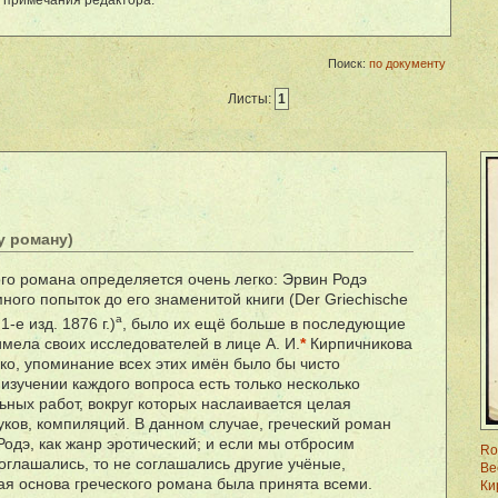
 примечания редактора.
Поиск:
по документу
Листы:
1
у роману)
ого романа определяется очень легко: Эрвин Родэ
много попыток до его знаменитой книги (Der Griechische
a
 1-е изд. 1876 г.)
, было их ещ
ë
больше в последующие
 имела своих исследователей в лице А. И.
*
Кирпичникова
ако, упоминание всех этих им
ë
н было бы чисто
в изучении каждого вопроса есть только несколько
ьных работ, вокруг которых наслаивается целая
уков, компиляций. В данном случае, греческий роман
одэ, как жанр эротический; и если мы отбросим
Ro
соглашались, то не соглашались другие уч
ë
ные,
Ве
кая основа греческого романа была принята всеми.
Ки