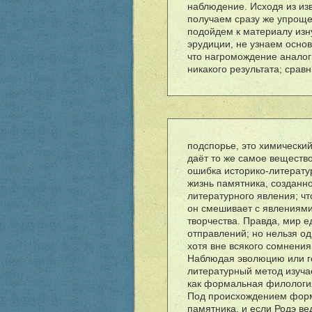
наблюдение. Исходя из изв
получаем сразу же упрощ
подойдем к материалу изну
эрудиции, не узнаем осно
что нагромождение аналог
никакого результата; срав
подспорье, это химически
да
ë
т то же самое веществ
ошибка историко-литерату
жизнь памятника, созданно
литературного явления; ч
он смешивает с явлениями
творчества. Правда, мир е
отправлений; но нельзя о
хотя вне всякого сомнения
Наблюдая эволюцию или ге
литературный метод изуча
как формальная филология
Под происхождением фор
памятника, и если Родэ ве