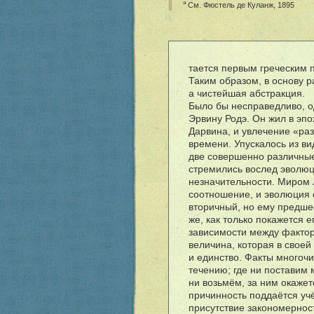
a
См. Фюстель де Куланж, 1895
тается первым греческим п
Таким образом, в основу 
а чистейшая абстракция.
Было бы несправедливо, о
Эрвину Родэ. Он жил в эп
Дарвина, и увлечение «ра
времени. Упускалось из ви
две совершенно различные 
стремились вослед эволюц
незначительности. Миром 
соотношение, и эволюция е
вторичный, но ему предше
же, как только покажется 
зависимости между фактор
величина, которая в своей
и единство. Факты многоч
течению; где ни поставим 
ни возьм
ë
м, за ним окаже
причинность подда
ë
тся уч
присутствие закономернос