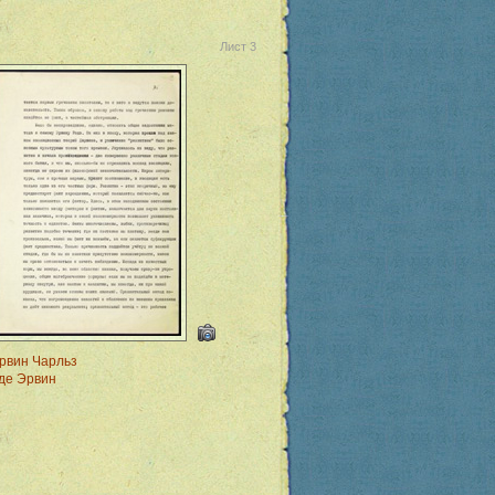
Лист 3
рвин Чарльз
де Эрвин