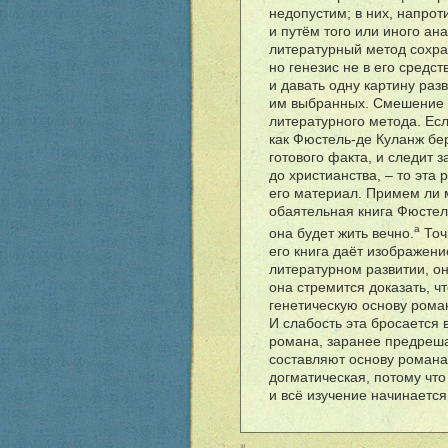
недопустим; в них, напрот
и пут
ë
м того или иного ан
литературный метод сохра
но генезис не в его средс
и давать одну картину раз
им выбранных. Смешение р
литературного метода. Есл
как Фюстель-де Куланж бе
готового факта, и следит з
до христианства, – то эта 
его материал. Примем ли 
обаятельная книга Фюстел
a
она будет жить вечно.
Точ
его книга да
ë
т изображени
литературном развитии, он
она стремится доказать, ч
генетическую основу рома
И слабость эта бросается 
романа, заранее предреша
составляют основу романа;
догматическая, потому что
и вс
ë
изучение начинается