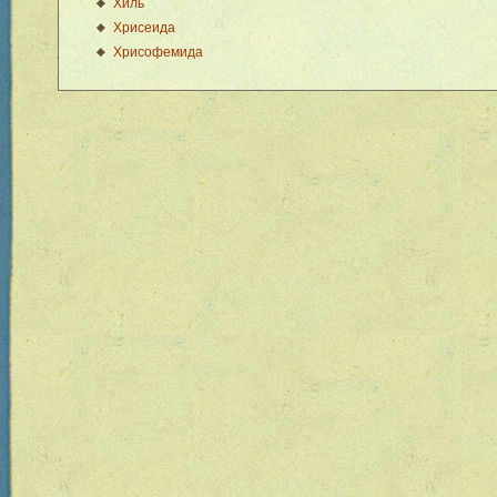
Хиль
Хрисеида
Хрисофемида