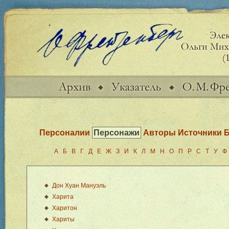
Персоналии
Персонажи
Авторы Источники
Б
А
Б
В
Г
Д
Е
Ж
З
И
К
Л
М
Н
О
П
Р
С
Т
У
Ф
Дон Хуан Мануэль
Харита
Харитон
Хариты