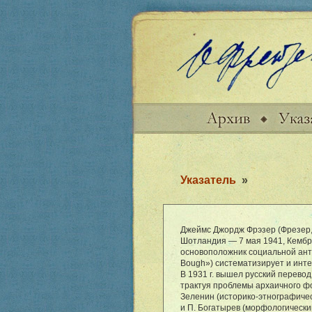
Указатель
»
Джеймс Джордж Фрэзер (Фрезер, Ф
Шотландия — 7 мая 1941, Кембри
основоположник социальной антр
Bough») систематизирует и инт
В 1931 г. вышел русский перево
трактуя проблемы архаичного фо
Зеленин (историко-этнографическ
и П. Богатырев (морфологически