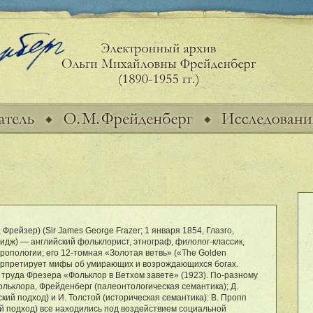
рейзер) (Sir James George Frazer; 1 января 1854, Глазго,
дж) — английский фольклорист, этнограф, филолог-классик,
опологии; его 12-томная «Золотая ветвь» («The Golden
ерпретирует мифы об умирающих и возрождающихся богах.
д труда Фрезера «Фольклор в Ветхом завете» (1923). По-разному
льклора, Фрейденберг (палеонтологическая семантика); Д.
ий подход) и И. Толстой (историческая семантика): В. Пропп
й подход) все находились под воздействием социальной