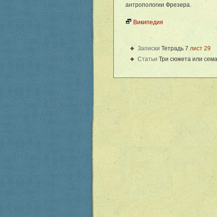
антропологии Фрезера.
Википедия
Записки
Тетрадь 7
лист 29
Статьи
Три сюжета или сема