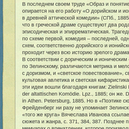
В последнем своем труде «Образ и поняти
опирается на его работу «О дорийском и и
в древней аттической комедии» (СПб., 188
что в греческой драме существуют два род
эписодическая и эпиррематическая. Траге
по схеме первой, комедия – последней, од
схем, соответственно дорийского и ионийс
проходит через всю историю зрелого драма
В соответствии с дорическим и ионическим
по Зелинскому, различаются метрика и мел
с доризмом, и «светское повествование», с
культовая авлетика и светская кифаристика
эти идеи вошли благодаря книгам: Zielinski F
der altattischen Komödie. Lpz., 1885; он же.
in Athen. Petersburg, 1885. Но в «Поэтике 
Фрейденберг ни разу не упоминает Зелинско
«того же круга» Вячеслава Иванова ссылае
сюжета и жанра, с. 371, 384, 387. Позднее 
мемуарах о впечатлении, которое производ