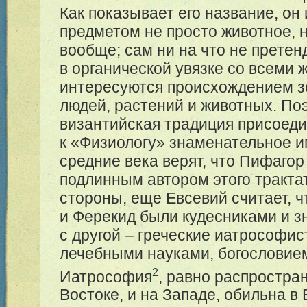
Как показывает его название, он
предметом не просто животное, 
вообще; сам ни на что не претен
в органической увязке со всеми 
интересуются происхождением з
людей, растений и животных. По
византийская традиция присоед
к «Физиологу» знаменательное 
средние века верят, что Пифагор
подлинным автором этого тракта
стороны, еще Евсевий считает, 
и Ферекид были кудесниками и з
с другой – греческие иатрософи
лечебными науками, богословием
2
Иатрософия
, равно распростра
Востоке, и на Западе, обильна в 