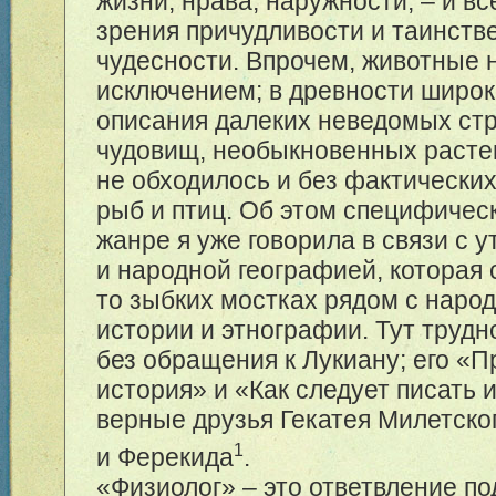
жизни, нрава, наружности, – и все
зрения причудливости и таинств
чудесности. Впрочем, животные 
исключением; в древности широк
описания далеких неведомых стр
чудовищ, необыкновенных расте
не обходилось и без фактических
рыб и птиц. Об этом специфиче
жанре я уже говорила в связи с 
и народной географией, которая 
то зыбких мостках рядом с нар
истории и этнографии. Тут трудн
без обращения к Лукиану; его «
история» и «Как следует писать 
верные друзья Гекатея Милетско
1
и Ферекида
.
«Физиолог» – это ответвление по