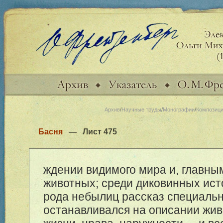
Архив
/
Научные труды
/
Монографии
/
Композици
Басня
— Лист
475
ждении видимого мира и, главны
животных; среди диковинных ист
рода небылиц рассказ специаль
останавливался на описании жив