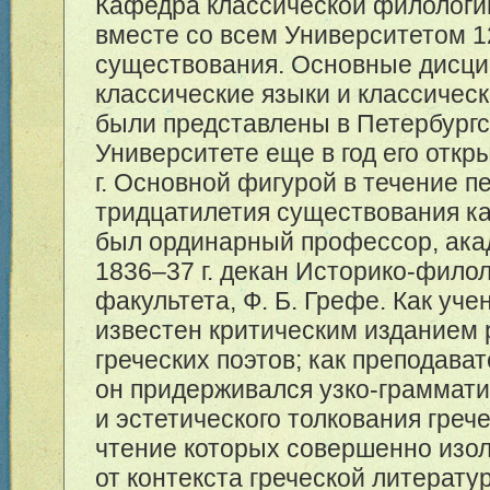
Кафедра классической филологи
вместе со всем Университетом 1
существования. Основные дисц
классические языки и классичес
были представлены в Петербург
Университете еще в год его откры
г. Основной фигурой в течение п
тридцатилетия существования 
был ординарный профессор, ака
1836–37
г. декан Историко-филол
факультета, Ф. Б. Грефе. Как уче
известен критическим изданием 
греческих поэтов; как преподават
он придерживался узко-граммати
и эстетического толкования грече
чтение которых совершенно изо
от контекста греческой литератур