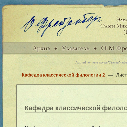
Архив
/
Научные труды
/
Статьи
/
Кафе
Кафедра классической филологии 2
— Лис
Кафедра классической филол