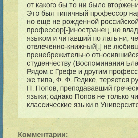
от какого бы то ни было вторжен
Это был типичный профессор н
но еще не рожденной российской
профессор[-]иностранец, не вла
языком и читавший по латыни, че
отвлеченно-книжный[,] не любив
пренебрежительно относившийся
студенчеству (Воспоминания Бла
Рядом с Грефе и другим професс
же типа, Ф. Ф. Гедике, теряется р
П. Попов, преподававший гречес
языки; однако Попов не только ч
классические языки в Университе
Комментарии: