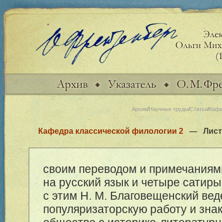
Архив
/
Научные труды
/
Статьи
/
Кафе
Кафедра классической филологии 2
— Лис
своим переводом и примечаниям
на русский язык и четыре сатир
с этим Н. М. Благовещенский вед
популяризаторскую работу и зна