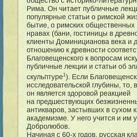
общество с историко-литератур
Рима. Он читает публичные лекц
популярные статьи о римской жи
бытие, о римских общественных
нравах (бани, гостиницы в древн
клиенты Доминицианова века и д
отношению к древности соответс
Благовещенского к вопросам иску
публичные лекции и статьи об э
1
скульптуре
). Если Благовещенск
исследовательской глубины, то, 
он является здоровой реакцией
на предшествующих безжизненн
антикваров, застывших в сухом 
академизме. У него учится и им у
Добролюбов.
Начиная с 60-х годов, русская кл