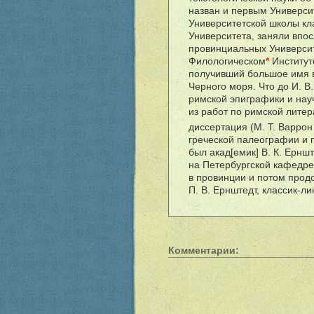
назван и первым Универси
Университетской школы кла
Университета, заняли впо
провинциальных Универси
Филологическом
*
Институте
получивший большое имя в
Черного моря. Что до И. В.
римской эпиграфики и нау
из работ по римской литер
диссертация (М. Т. Варрон
греческой палеографии и
был акад[емик] В. К. Ернш
на Петербургской кафедре
в провинции и потом продо
П. В. Ернштедт, классик-ли
Комментарии: