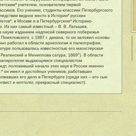
тетским
*
учителем, основателем первой
ссиков. Его ученики, студенты-классики Петербургского
следствии видное место в Истории
*
русских
тетов
*
, в Москве и в Петербургском
*
Историко-
. Из них самый известный – В. В. Латышев,
 науке изданием надписей северного побережья
 Помяловского, с 1887 г. декана, то он заложил основы
чно работал в области археологии и палеографии;
атуре пользовалась известностью его магистерская
1
 Реатинский и Мениппова сатура, 1869
). В области
 папирологии выдающимся специалистом
тедт, положивший начало этих наук в России именно
:
*
он имел и достойных учеников, работавших
лжавших его дело в Петербурге (среди них – его сын
нгвист и коптолог, прекрасный специалист).