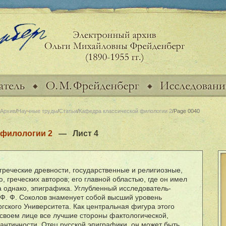
Архив
/
Научные труды
/
Статьи
/
Кафедра классической филологии 2
/Page 0040
 филологии 2
— Лист
4
 греческие древности, государственные и религиозные,
, греческих авторов; его главной областью, где он имел
 однако, эпиграфика. Углубленный исследователь-
 Ф. Ф. Соколов знаменует собой высший уровень
гского Университета. Как центральная фигура этого
 своем лице все лучшие стороны фактологической,
 античности. Отец русской эпиграфики, он может быть