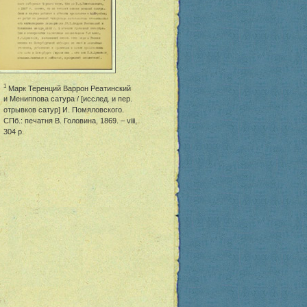
1
Марк Теренций Варрон Реатинский
и Мениппова сатура / [исслед. и пер.
отрывков сатур] И. Помяловского.
СПб.: печатня В. Головина, 1869. – viii,
304 p.