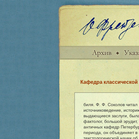
Кафедра классической
биля. Ф. Ф. Соколов читал
источниковедение, историю
выдающиеся заслуги, была
фактолог, большой эрудит,
античных кафедр Петербур
периода, он объединяет в
текстологической науки об