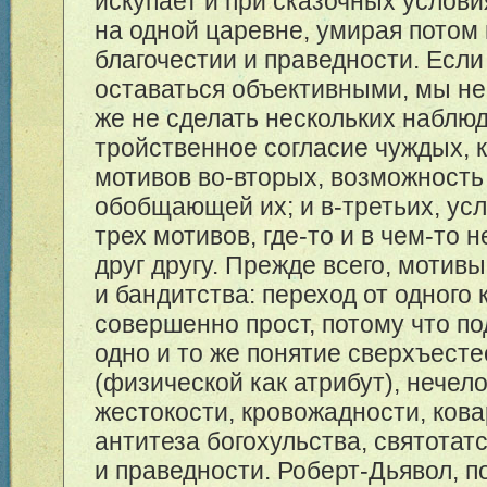
искупает и при сказочных услови
на одной царевне, умирая потом 
благочестии и праведности. Есл
оставаться объективными, мы н
же не сделать нескольких наблю
тройственное согласие чуждых, 
мотивов во-вторых, возможность
обобщающей их; и в-третьих, усл
трех мотивов, где-то и в чем-то 
друг другу. Прежде всего, мотив
и бандитства: переход от одного 
совершенно прост, потому что п
одно и то же понятие сверхъест
(физической как атрибут), нечел
жестокости, кровожадности, кова
антитеза богохульства, святотатс
и праведности. Роберт-Дьявол, п