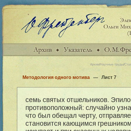
Архив
/
Научные труды
/
Ста
Методология одного мотива
— Лист
7
семь святых отшельников. Эпило
противоположный: случайно узна
что был обещал черту, отправляет
становится кающимся грешником,