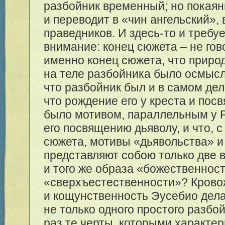
разбойник временный; но покаян
и переводит в «чин ангельский», 
праведников. И здесь-то и требу
внимание: конец сюжета – не гов
именно конец сюжета, что приро
на теле разбойника было осмыс
что разбойник был и в самом де
что рождение его у креста и пос
было мотивом, параллельным у 
его посвящению дьяволу, и что, с
сюжета, мотивы «дьявольства» и
представляют собою только две 
и того же образа «божественност
«сверхъестественности»? Крово
и кощунственность Эусебио дела
не только одного простого разбой
раз те черты, которыми характер