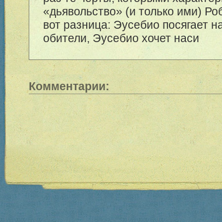
«дьявольство» (и только ими) Ро
вот разница: Эусебио посягает н
обители, Эусебио хочет наси
Комментарии: