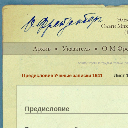
Архив
/
Научные труды
/
Статьи
/
Пре
Предисловие Ученые записки 1941
— Лист 1 
Предисловие