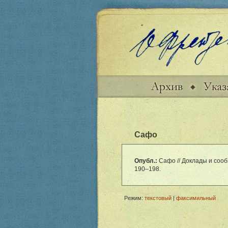
Сафо
Опубл.:
Сафо // Доклады и сообщ
190–198.
Режим:
текстовый
|
факсимильный