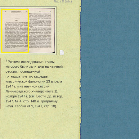
Лист 0 (об.)
1
Резюме исследования, главы
которого были зачитаны на научной
сессии, посвященной
пятнадцатилетию кафедры
классической филологии 23 апреля
1947 г. и на научной сессии
Ленинградского Университета 11
ноября 1947 г. (см. Вестн. др. истор.
1947. № 4, стр. 140 и Программу
науч. сессии ЛГУ, 1947, стр. 18).