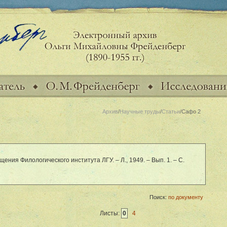
Архив
/
Научные труды
/
Статьи
/Сафо 2
ения Филологического института ЛГУ. – Л., 1949. – Вып. 1. – С.
Поиск:
по документу
Листы:
0
4