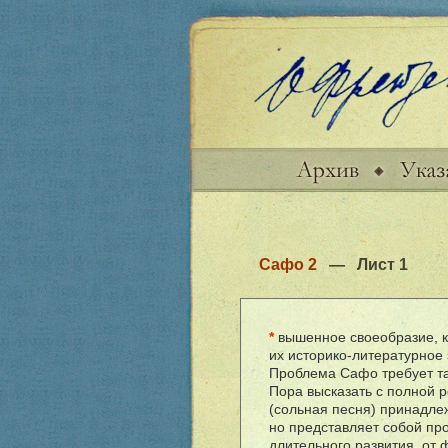
Сафо 2
— Лист
1
*
вышенное своеобразие, к
их историко-литературное 
Проблема Сафо требует так
Пора высказать с полной 
(сольная песня) принадлеж
но представляет собой пр
длительного развития, от