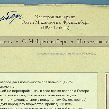
Архив
/
Научные труды
/
Статьи
/
Сафо 2
/Page 0010
оторое даст возможность правильно оценить
значение.
ой же перестройки, как в свое время вопрос о Гомере.
решительностью, что первая греческая монодия
ит не индивидуальному певцу (а, тем более, певице),
одукт народного творчества, прошедший путь
 форм мифа-песни и вплоть до лирической монодии.