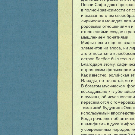
Песни Сафо дают прекрасн
в полной зависимости от 
и вызванного им своеобрази
лирическая монодия возни
родовыми отношениями и 
отношениями создает гра
мышлением понятиями.
Мифы-песни еще не знают 
элементов ни эпоса, ни лир
это относится и к лесбосс
остров Лесбос был тесно с
Благодаря этому, сафичес
с троянским фольклором и
Как известно, эолийская э
Илиады; но точно так же и
В богатом мусическом фол
восходившие к глубочайшей
и пучины, об исчезновени
пересекаются с гомеровск
тематикой будущих «Осно
используемый впоследств
Когда речь идет об антич
и «мифизм» в духе мифоло
у современных народов, и
сколок религии, далекий о