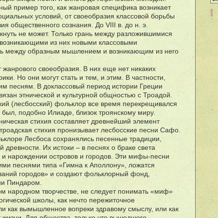
ый пример того, как жанровая специфика возникает
социальных условий, от своеобразия классовой борьбы
я общественного сознания. До VIII в. до н. э.
кнуть не может. Только грань между разложившимися
возникающими из них новыми классовыми
нь между образным мышлением и возникающим из него
жанрового своеобразия. В них еще нет никаких
ики. Но они могут стать и тем, и этим. В частности,
ким песням. В доклассовый период истории Греции
вязан этнической и культурной общностью с Троадой.
кий (лесбосский) фольклор все время перекрещивался
 был, подобно Илиаде, близок троянскому миру.
тническая стихия составляет древнейший элемент
 троадская стихия пронизывает лесбосские песни Сафо.
ьклоре Лесбоса сохранялись песенные традиции,
 древности. Их истоки – в песнях о браке света
и и нарождении островов и городов. Эти мифы-песни
ими песнями типа «Гимна к Аполлону», ложатся
ваний городов» и создают фольклорный фонд,
ии Пиндаром.
ном народном творчестве, не следует понимать «миф»
гической школы, как нечто пережиточное
ли как вымышленное вопреки здравому смыслу, или как
т жизни. Для общества, только что вышедшего