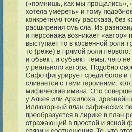
(«помнишь, как мы прощались», 
хотела умереть» и тому подобное
конкретную точку рассказа, без к
расширения смысла. Из разнови
и персонажа возникает «автор» 
выступает то в косвенной роли т
то (реже) в прямой роли первого
и объект, и субъект темы, чего н
у реального автора. Подобно св
Сафо фигурирует среди богов и 
сливается с теми героинями, кот
мифические имена. Это соверш
у Алкея или Архилоха, древнейш
Иллюзорный план сафических п
преобразуется в лирике в план р
отражающий в простой и ясной 
связи и соотношения. То, что эт