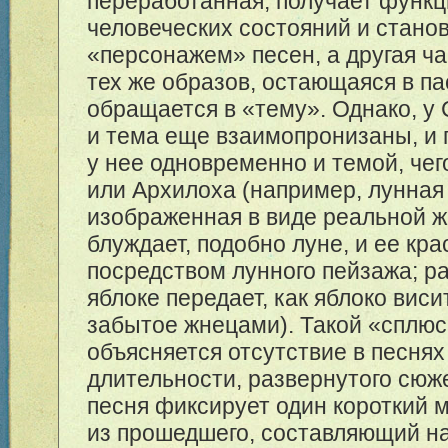
переработанная, получает функц
человеческих состояний и стано
«персонажем» песен, а другая ча
тех же образов, остающаяся в п
обращается в «тему». Однако, у
и тема еще взаимопронизаны, и
у нее одновременно и темой, чег
или Архилоха (например, лунная 
изображенная в виде реальной 
блуждает, подобно луне, и ее кр
посредством лунного пейзажа; ра
яблоке передает, как яблоко виси
забытое жнецами). Такой «сплю
объясняется отсутствие в песня
длительности, развернутого сюж
песня фиксирует один короткий 
из прошедшего, составляющий н