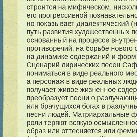
строится на мифическом, нискол
его прогрессивной познавательн
но показывает диалектический (
путь развития художественных п
основанный на процессе внутре
противоречий, на борьбе нового 
на динамике содержаний и форм
Сценарий лирических песен Саф
пониматься в виде реального мес
а персонаж в виде реальных люд
получает живое жизненное содер
преобразует песни о разлучающ
или брачущихся богах в разлучн
песни людей. Матриархальные 
роли теряют всякую осмысленно
образ или оттесняется или феми