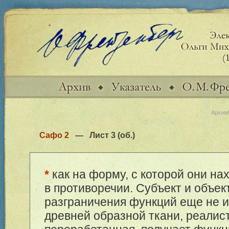
Архив
/
Сафо 2
— Лист
3 (об.)
*
как на форму, с которой они на
в противоречии. Субъект и объект
разграничения функций еще не и
древней образной ткани, реалис