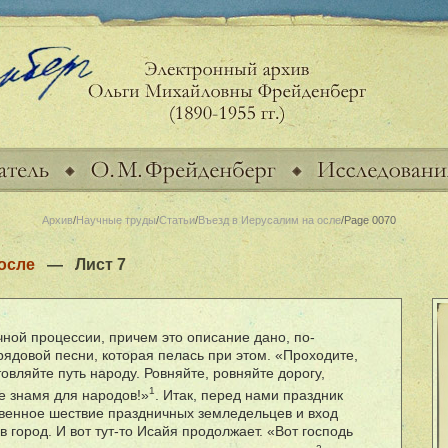
Архив
/
Научные труды
/
Статьи
/
Въезд в Иерусалим на осле
/Page 0070
осле
— Лист 7
ной процессии, причем это описание дано, по-
рядовой песни, которая пелась при этом. «Проходите,
товляйте путь народу. Ровняйте, ровняйте дорогу,
1
е знамя для народов!»
. Итак, перед нами праздник
твенное шествие праздничных земледельцев и вход
в город. И вот тут-то Исайя продолжает. «Вот господь