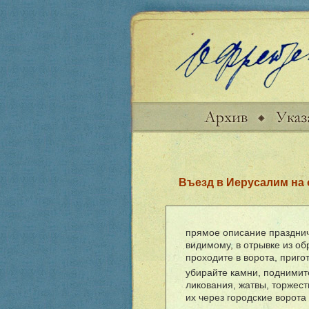
Въезд в Иерусалим на 
прямое описание празднич
видимому, в отрывке из об
проходите в ворота, приго
убирайте камни, поднимит
ликования, жатвы, торжес
их через городские ворота 