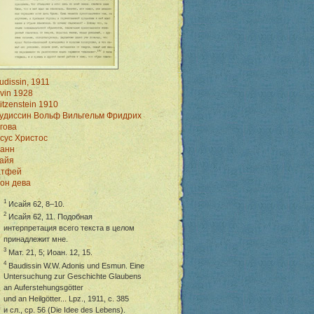
udissin, 1911
vin 1928
itzenstein 1910
удиссин Вольф Вильгельм Фридрих
гова
сус Христос
анн
айя
тфей
он дева
1
Исайя 62,
8–10
.
2
Исайя 62, 11. Подобная
интерпретация всего текста в целом
принадлежит мне.
3
Мат. 21, 5; Иоан. 12, 15.
4
Baudissin W.W. Adonis und Esmun. Eine
Untersuchung zur Geschichte Glaubens
an Auferstehungsg
ö
tter
und an Heilg
ö
tter... Lpz., 1911, с. 385
и сл., ср. 56 (Die Idee des Lebens).