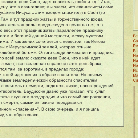
2
 скажите деве Сион, идет спаситель твой» и т.д.
Итак,
ену, что в евангелиях; мы знаем, что евангелисты сами
салим Иисуса с этим входом спасителя в Сион (то
. Там и тут праздник жатвы и торжественного входа
иях женская роль города сведена почти на нет, а в
о весь этот праздник жатвы параллелен празднику
огом и богиней данной местности, между мужским
Ba
Ga
ма. И как жених сочетается с невестой, так Иегова
Re
твы с Иерусалимской землей, которая отныне
Ба
«любимой богом». Оттого среди ликования и праздника
Ие
по всей земле: скажите деве Сион, что к ней идет
Ии
я земля, вся вселенная справляет этот день брака.
Ио
ся там, за воротами, в пределах города;
Ис
 к ней идет жених в образе спасителя. Но почему
Ма
 языке земледельческой образности спасителем
Си
 спаситель от смерти, податель жизни, новых рождений
творитель. Баудиссин давно уже показал, что культ
ежал к культам плодородия и что самый акт рождения,
от смерти, самый акт жизни передавался
4
рмином «спасения»
. В свою очередь, и я пришла
му, что образ спасе