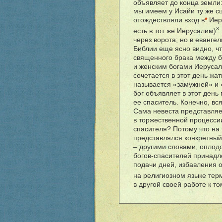
объявляет до конца земли:
мы имеем у Исайи ту же сц
отождествляли вход в
*
Иеру
3
есть в тот же Иерусалим)
через ворота; но в евангел
Библии еще ясно видно, чт
священного брака между б
и женским богами Иерусали
сочетается в этот день жа
называется «замужней» и 
бог объявляет в этот день 
ее спаситель. Конечно, вс
Сама невеста представляет
в торжественной процессии
спасителя? Потому что на
представлялся конкретный
– другими словами, оплодо
богов-спасителей принадл
подачи дней, избавления 
на религиозном языке те
в другой своей работе к то