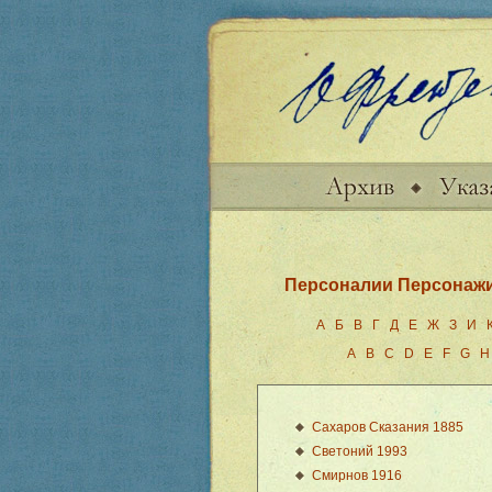
Персоналии
Персонаж
А
Б
В
Г
Д
Е
Ж
З
И
A
B
C
D
E
F
G
H
Сахаров Сказания 1885
Светоний 1993
Смирнов 1916