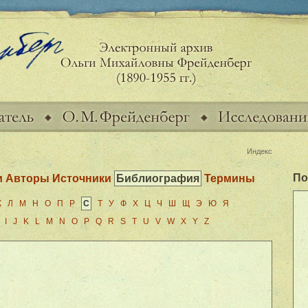
Индекс
По
и
Авторы Источники
Библиография
Термины
К
Л
М
Н
О
П
Р
С
Т
У
Ф
Х
Ц
Ч
Ш
Щ
Э
Ю
Я
I
J
K
L
M
N
O
P
Q
R
S
T
U
V
W
X
Y
Z