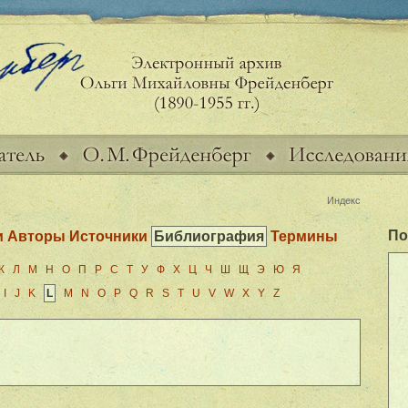
Индекс
По
и
Авторы Источники
Библиография
Термины
К
Л
М
Н
О
П
Р
С
Т
У
Ф
Х
Ц
Ч
Ш
Щ
Э
Ю
Я
I
J
K
L
M
N
O
P
Q
R
S
T
U
V
W
X
Y
Z