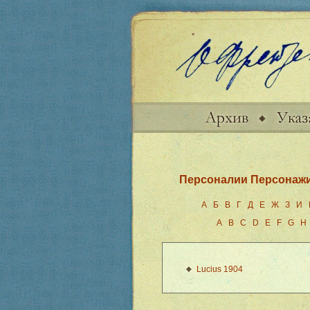
Персоналии
Персонаж
А
Б
В
Г
Д
Е
Ж
З
И
A
B
C
D
E
F
G
H
Lucius 1904