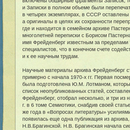
включены обширные фрагменты Записок; то
и Записки в полном объеме были перепеча
в четырех экземплярах, в СССР оставлены
а оригиналы в целях их сохранности пере
где и находится в семейном архиве Пастер
многолетней переписки с Борисом Пастерн
имя Фрейденберг известным за пределами у
специалистов, что в конечном счете соде
и к ее научным трудам.
Научные материалы архива Фрейденберг с
примерно с начала 1970-х гг. Первая посм
была подготовлена Ю.М. Лотманом, которы
список неопубликованных статей, составле
Фрейденберг, отобрал несколько, и три из 
г. в 6 томе Семиотики, снабдив своей статье
же года в «Вопросах литературы» усилиями
появилась еще одна публикация из архива
Н.В.Брагинской. Н.В. Брагинская начала си