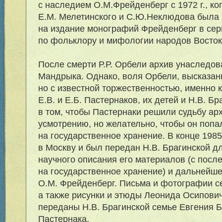
с наследием О.М.Фрейденберг с 1972 г., ко
Е.М. Мелетинского и С.Ю.Неклюдова была 
на издание монографий Фрейденберг в се
по фольклору и мифологии народов Восток
После смерти Р.Р. Орбели архив унаследова
Мандрыка. Однако, воля Орбели, высказан
но с известной торжественностью, именно к
Е.В. и Е.Б. Пастернаков, их детей и Н.В. Бр
в том, чтобы Пастернаки решили судьбу ар
усмотрению, но желательно, чтобы он попа
на государственное хранение. В конце 1985
в Москву и был передан Н.В. Брагинской д
научного описания его материалов (с пос
на государственное хранение) и дальнейше
О.М. Фрейденберг. Письма и фотографии с
а также рисунки и этюды Леонида Осипови
переданы Н.В. Брагинской семье Евгения 
Пастернака.