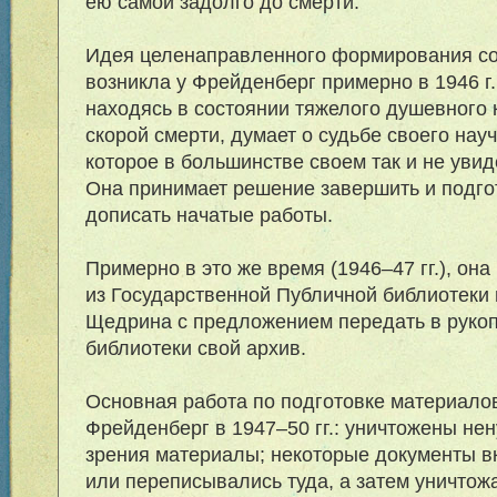
ею самой задолго до смерти.
Идея целенаправленного формирования со
возникла у Фрейденберг примерно в 1946 г.
находясь в состоянии тяжелого душевного к
скорой смерти, думает о судьбе своего нау
которое в большинстве своем так и не увид
Она принимает решение завершить и подгот
дописать начатые работы.
Примерно в это же время (1946–47 гг.), она
из Государственной Публичной библиотеки 
Щедрина с предложением передать в руко
библиотеки свой архив.
Основная работа по подготовке материало
Фрейденберг в 1947–50 гг.: уничтожены нен
зрения материалы; некоторые документы в
или переписывались туда, а затем уничтож