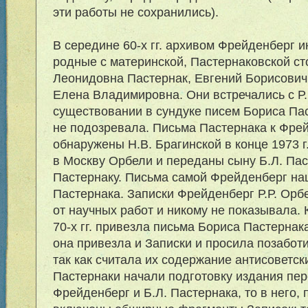
эти работы не сохранились).
В середине 60-х гг. архивом Фрейденберг 
родные с материнской, Пастернаковской с
Леонидовна Пастернак, Евгений Борисович 
Елена Владимировна. Они встречались с Р.Р
существовании в сундуке писем Бориса Па
не подозревала. Письма Пастернака к Фре
обнаружены Н.В. Брагинской в конце 1973 г
в Москву Орбели и переданы сыну Б.Л. Пас
Пастернаку. Письма самой Фрейденберг наш
Пастернака. Записки Фрейденберг Р.Р. Орб
от научных работ и никому не показывала. 
70-х гг. привезла письма Бориса Пастернака
она привезла и Записки и просила позаботи
так как считала их содержание антисоветски
Пастернаки начали подготовку издания пер
Фрейденберг и Б.Л. Пастернака, то в него,