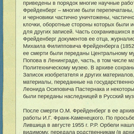
приведены в порядок многие научные рабо
Фрейденберг – многие были перепечатаны,
и черновики частично уничтожены, частичн
клочки, оборотные стороны которых были 
для других записей. Часть сохранившихся 
Фрейденберг документов ее отца, журналис
Михаила Филипповича Фрейденберга (1852
ее смерти были переданы Центральному му
Попова в Ленинграде, часть, в том числе м
Политехническому музею. В архиве сохран
Записок изобретателя и других материало
материалы, переданные на государственно
Леонида Осиповича Пастернака и некоторы
были переданы наследницей в Русский муз
После смерти О.М. Фрейденберг в ее архив
работы И.Г. Франк-Каменецкого. По просьбе
Лившица в августе 1955 г. Р.Р. Орбели нашл
видимому, передала родственникам (в арх