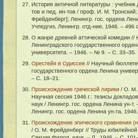
История античной литературы : учебник 
тов и пед. ин-тов / проф. И. М. Тронский; 
Фрейденберг]; Ленингр. гос. ордена Лени
Учпедгиз, Ленингр. отд-ние, 1946. – 496 с
О жанре древней аттической комедии //
Ленинградского государственного орден
университета. – 1946. – № 9. – С. 33–35.
Орестейя в Одиссее
// Научный бюллете
государственного ордена Ленина универс
– С. 18–21.
Происхождение греческой лирики
/ О. М.
Научная сессия 1946 г.: тезисы докладо
наук / Ленингр. гос. ордена Ленина ун-т.
Ленингр. гос. ордена Ленина ун-та, 1946.
Происхождение эпического сравнения (
/ О. М. Фрейденберг // Труды юбилейной
Секция филол. наук. – Л., 1946. – С. 101