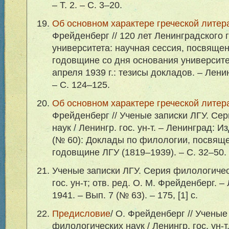
– Т. 2. – С. 3–20.
Об основном характере греческой литер
Фрейденберг // 120 лет Ленинградского 
университета: научная сессия, посвяще
годовщине со дня основания университе
апреля 1939 г.: тезисы докладов. – Ленин
– С. 124–125.
Об основном характере греческой литер
Фрейденберг // Ученые записки ЛГУ. Се
наук / Ленингр. гос. ун-т. – Ленинград: Из
(№ 60): Доклады по филологии, посвящ
годовщине ЛГУ (1819–1939). – С. 32–50.
Ученые записки ЛГУ. Серия филологическ
гос. ун-т; отв. ред. О. М. Фрейденберг. –
1941. – Вып. 7 (№ 63). – 175, [1] с.
Предисловие
/ О. Фрейденберг // Ученые
филологических наук / Ленингр. гос. ун-т