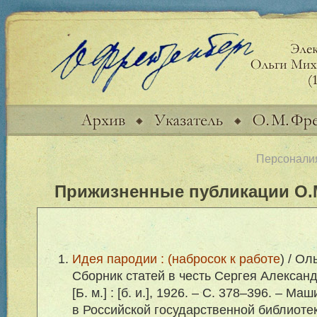
Персонали
Прижизненные публикации О.
Идея пародии : (набросок к работе
) / Ол
Сборник статей в честь Сергея Алексан
[Б. м.] : [б. и.], 1926. – С. 378–396. – М
в Российской государственной библиотек