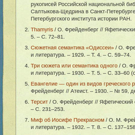
рукописей Российской национальной библ
Салтыкова-Щедрина в Санкт-Петербурге
Петербургского института истории РАН.
Thamyris
/ О. Фрейденберг // Яфетический
5. – С. 72–81.
Сюжетная семантика «Одиссеи»
/ О. Фр
и литература. – 1929. – Т. 4. – С. 59–74.
Три сюжета или семантика одного
/ О. Ф
и литература. – 1930. – Т. 5. – С. 33–60 (
Евангелие — один из видов греческого 
Фрейденберг // Атеист. – 1930. – № 59, д
Терсит
/ О. Фрейденберг // Яфетический с
– С. 231–253.
Миф об Иосифе Прекрасном
/ О. М. Фре
и литература. – 1932. – Т. 8. – С. 137–158