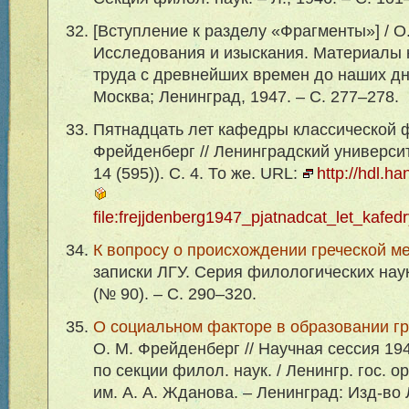
[Вступление к разделу «Фрагменты»] / О
Исследования и изыскания. Материалы 
труда с древнейших времен до наших дне
Москва; Ленинград, 1947. – С. 277–278.
Пятнадцать лет кафедры классической ф
Фрейденберг // Ленинградский университе
14 (595)). С. 4. То же. URL:
http://hdl.h
file:frejjdenberg1947_pjatnadcat_let_kafed
К вопросу о происхождении греческой м
записки ЛГУ. Серия филологических наук.
(№ 90). – С. 290–320.
О социальном факторе в образовании гр
О. М. Фрейденберг // Научная сессия 194
по секции филол. наук. / Ленингр. гос. о
им. А. А. Жданова. – Ленинград: Изд-во 