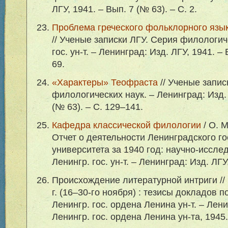
ЛГУ, 1941. – Вып. 7 (№ 63). – С. 2.
Проблема греческого фольклорного язы
// Ученые записки ЛГУ. Серия филологиче
гос. ун-т. – Ленинград: Изд. ЛГУ, 1941. – 
69.
«Характеры» Теофраста
// Ученые запис
филологических наук. – Ленинград: Изд. 
(№ 63). – С. 129–141.
Кафедра классической филологии
/ О. М
Отчет о деятельности Ленинградского г
университета за 1940 год: научно-иссле
Ленингр. гос. ун-т. – Ленинград: Изд. ЛГУ
Происхождение литературной интриги //
г. (
16–30
-го ноября) : тезисы докладов п
Ленингр. гос. ордена Ленина ун-т. – Лен
Ленингр. гос. ордена Ленина ун-та, 1945.