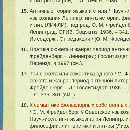
и лит-ры (Лифли). – Л.: ЛНИЯ, 1935. – Т. 
Античные теории языка и стиля / Науч.-и
языкознания Ленингр. ин-та истории, ф
и лит. (ЛИФЛИ); под ред. О. М. Фрейденб
Ленинград: ОГИЗ. Соцэкгиз, 1936. – 341, [
Из содерж.: От редакции / [О. М. Фрейде
Поэтика сюжета и жанра: период антично
Фрейденберг. – Ленинград: Гослитиздат, 1
Переизд. в 1997 (см.).
Три сюжета или семантика одного / О. Ф
сюжета и жанра: период античной литера
Фрейденберг. – Л.: Гослитиздат, 1936. – Л
– С. 335–361 (см. ).
К семантике фольклорных собственных им
/ О. М. Фрейденберг // Советское языкознани
Науч.-иссл. ин-т языкознания Ленингр. и
философии, лингвистики и лит-ры (Лифли