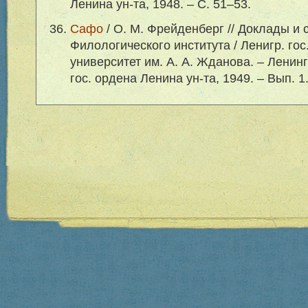
Ленина ун-та, 1948. – С. 51–53.
Сафо
/ О. М. Фрейденберг // Доклады и
Филологического института / Ленигр. го
университет им. А. А. Жданова. – Ленинг
гос. ордена Ленина ун-та, 1949. – Вып. 1