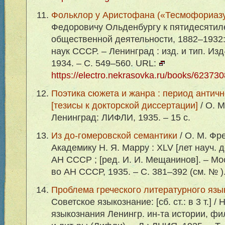
Фольклор у Аристофана («Тесмофориаз
Федоровичу Ольденбургу к пятидесятил
общественной деятельности, 1882–1932: с
наук СССР. – Ленинград : изд. и тип. Из
1934. – С. 549–560. URL:
https://electro.nekrasovka.ru/books/62373
Поэтика сюжета и жанра : период античн
[тезисы к докторской диссертации]
/ О. М
Ленинград: ЛИФЛИ, 1935. – 15 с.
Из до-гомеровской семантики
/ О. М. Фре
Академику Н. Я. Марру : XLV [лет науч. д
АН СССР ; [ред. И. И. Мещанинов]. – Мо
во АН СССР, 1935. – С. 381–392 (см. № )
Проблема греческого литературного язы
Советское языкознание: [сб. ст.: в 3 т.] / 
языкознания Ленингр. ин-та истории, ф